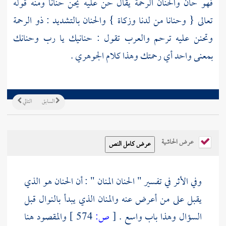
فهو حان والحنان الرحمة يقال حن عليه يحن حنانا ومنه قوله
تعالى { وحنانا من لدنا وزكاة } والحنان بالتشديد : ذو الرحمة
وتحنن عليه ترحم والعرب تقول : حنانيك يا رب وحنانك
بمعنى واحد أي رحمتك وهذا كلام الجوهري .
السابق
التالي
عرض الحاشية
وفي الأثر في تفسير " الحنان المنان " : أن الحنان هو الذي
يقبل على من أعرض عنه والمنان الذي يبدأ بالنوال قبل
السؤال وهذا باب واسع .
[
ص:
574 ]
والمقصود هنا