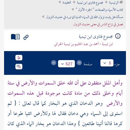
الرئيسية
مجموع فتاوى ابن تيمية
العقيدة
تراجم الأعلام
كتاب الأسماء والصفات " الجزء الأول "
مسألة هل يثبت نزول الله إلى السماء الدنيا كما ورد في حديث النزول
فصل في نزاع الناس في معنى حديث النزول
مجموع فتاوى ابن تيمية
ابن تيمية - أحمد بن عبد الحليم بن تيمية الحراني
جزء
صفحة
5
527
وأهل الملل متفقون على أن الله خلق السموات والأرض في ستة
أيام وخلق ذلك من مادة كانت موجودة قبل هذه السموات
والأرض
وهو الدخان الذي هو البخار كما قال تعالى : { ثم
استوى إلى السماء وهي دخان فقال لها وللأرض ائتيا طوعا أو
كرها قالتا أتينا طائعين } وهذا الدخان هو بخار الماء الذي كان