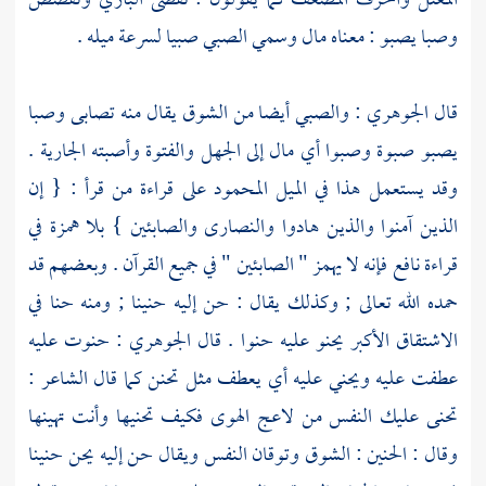
المعتل والحرف المضعف كما يقولون : تقضى البازي وتقضض
وصبا يصبو : معناه مال وسمي الصبي صبيا لسرعة ميله .
قال الجوهري : والصبي أيضا من الشوق يقال منه تصابى وصبا
يصبو صبوة وصبوا أي مال إلى الجهل والفتوة وأصبته الجارية .
وقد يستعمل هذا في الميل المحمود على قراءة من قرأ : { إن
الذين آمنوا والذين هادوا والنصارى والصابئين } بلا همزة في
قراءة نافع فإنه لا يهمز " الصابئين " في جميع القرآن . وبعضهم قد
حمده الله تعالى ; وكذلك يقال : حن إليه حنينا ; ومنه حنا في
الاشتقاق الأكبر يحنو عليه حنوا . قال الجوهري : حنوت عليه
عطفت عليه ويحني عليه أي يعطف مثل تحنن كما قال الشاعر :
تحنى عليك النفس من لاعج الهوى فكيف تحنيها وأنت تهينها
وقال : الحنين : الشوق وتوقان النفس ويقال حن إليه يحن حنينا