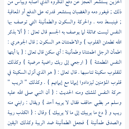
الحزين يستشعر العجز عن دفع المكروه الذي أصابه وييأس من
ذلك ; فيغور دمه والغضبان يستشعر قدرته على الدفع أو المعاقبة
; فينبسط دمه . والحركة والسكون والطمأنينة التي توصف بها
النفس ليست مماثلة لما يوصف به الجسم قال تعالى : { ألا بذكر
الله تطمئن القلوب } والاطمئنان هو السكون ; قال الجوهري :
اطمأن الرجل اطمئنانا وطمأنينة : أي سكن قال تعالى : { يا أيتها
النفس المطمئنة } { ارجعي إلى ربك راضية مرضية } وكذلك
للقلوب سكينة تناسبها . قال تعالى : { هو الذي أنزل السكينة في
قلوب المؤمنين ليزدادوا إيمانا مع إيمانهم } . وكذلك " الريب "
حركة النفس للشك ومنه الحديث : { أن النبي صلى الله عليه
وسلم مر بظبي حاقف فقال لا يريبه أحد } ويقال : رابني منه
ريب و { دع ما يريبك إلى ما لا يريبك } وقال : { الكذب ريبة
والصدق طمأنينة } فجعل الطمأنينة ضد الريبة وكذلك اليقين