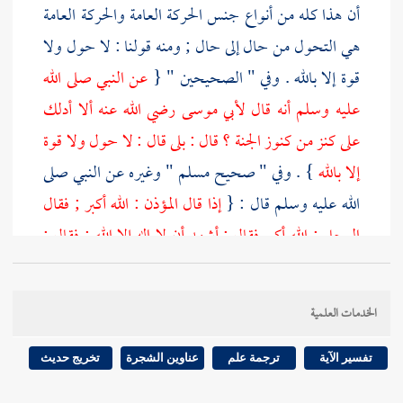
أن هذا كله من أنواع جنس الحركة العامة والحركة العامة
هي التحول من حال إلى حال ; ومنه قولنا : لا حول ولا
قوة إلا بالله . وفي " الصحيحين " {
عن النبي صلى الله
عليه وسلم أنه قال
لأبي موسى
رضي الله عنه ألا أدلك
على كنز من كنوز الجنة ؟ قال : بلى قال : لا حول ولا قوة
إلا بالله
} . وفي " صحيح
مسلم
" وغيره عن النبي صلى
الله عليه وسلم قال : {
إذا قال المؤذن : الله أكبر ; فقال
الرجل : الله أكبر فقال : أشهد أن لا إله إلا الله ; فقال :
أشهد أن لا إله إلا الله ثم قال : أشهد أن
محمدا
رسول الله
; فقال : أشهد أن
محمدا
رسول الله ثم قال : حي على
الخدمات العلمية
الصلاة ; فقال : لا حول ولا قوة إلا بالله ثم قال : حي
على الفلاح فقال لا حول ولا قوة إلا بالله ثم قال : الله
تفسير الآية
ترجمة علم
عناوين الشجرة
تخريج حديث
أكبر الله أكبر فقال : الله أكبر الله أكبر
} . فلفظ الحول