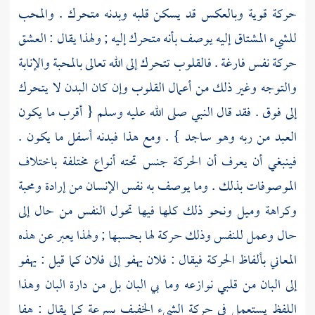
حركة قوية وبالعكس قد يسكن قلبه وبدنه متحرك . والمحب
للشيء المشتاق إليه يوصف بأنه متحرك إليه ; ولهذا يقال : العشق
حركة نفس فارغة . فالقلوب تتحرك إلى الله تعالى بالمحبة والإنابة
والتوجه وغير ذلك من أعمال القلوب وإن كان البدن لا يتحرك
إلى فوق . فقد قال النبي صلى الله عليه وسلم { أقرب ما يكون
العبد من ربه وهو ساجد } . ومع هذا فبدنه أسفل ما يكون .
فينبغي أن يعرف أن الحركة جنس تحته أنواع مختلفة باختلاف
الموصوفات بذلك . وما يوصف به نفس الإنسان من إرادة ومحبة
وكراهة وميل ونحو ذلك كلها فيها تحول النفس من حال إلى
حال وعمل للنفس وذلك حركة لها بحسبها ; ولهذا يعبر عن هذه
المعاني بألفاظ الحركة فيقال : فلان يهفو إلى فلان كما قيل : يهفو
إلى البان من قلبي نوازعه وما بي البان بل من دارة البان وهذا
اللفظ يستعمل في حركة الشيء الخفيف بسرعة كما يقال : هفا