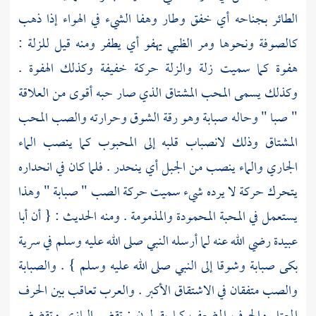
الطائر بجناحه أي خفق وطار وهفا الشيء في الهواء إذا ذهب
كالصوفة ونحوها ومر الظبي يهفو أي يطفر ومنه قيل للزلة :
هفوة كما سميت زلة والزلة حركة خفيفة وكذلك الهفوة .
وكذلك يسمى المحب المشتاق الذي صار حبه أقوى من العلاقة
" صبا " وحاله صبابة وهو رقة الشوق وحرارته والصب المحب
المشتاق وذلك لانصباب قلبه إلى المحبوب كما ينصب الماء
الجاري والماء ينصب من الجبل أي ينحدر . فلما كان في انحداره
يتحرك حركة لا يرده شيء سميت حركة الصب " صبابة " وهذا
يستعمل في المحبة المحمودة والمذمومة . ومنه الحديث : { أن أبا
عبيدة رضي الله عنه لما أرسله النبي صلى الله عليه وسلم في سرية
بكى صبابة وشوقا إلى النبي صلى الله عليه وسلم } . والصبابة
والصب متفقان في الاشتقاق الأكبر . والعرب تعاقب بين الحرف