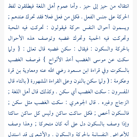
انتقاله من حيز إلى حيز . وأما عموم أهل اللغة فيطلقون لفظ
الحركة على جنس الفعل . فكل من فعل فعلا فقد تحرك عندهم ;
ويسمون أحوال النفس حركة فيقولون : تحركت فيه المحبة
وتحركت فيه الحمية وتحرك غضبه وتوصف هذه الأحوال
بالحركة والسكون : فيقال : سكن غضبه قال تعالى : { ولما
سكت عن موسى الغضب أخذ الألواح } فوصف الغضب
بالسكوت وفي قراءة ابن مسعود رضي الله عنه ومعاوية بن قرة
وعكرمة : ( ولما سكن بالنون وعلى القراءة المشهورة ( بالتاء قال
المفسرون : سكت الغضب أي سكن . وكذلك قال أهل اللغة ;
الزجاج وغيره . قال الجوهري : سكت الغضب مثل سكن ;
فالسكون أخص ; فكل ساكت ساكن وليس كل ساكن ساكتا
وإذا وصف بالسكون دل على أنه كان متحركا ; وهذا وصف
للأعراض النفسانية بالحركة والسكون . والأشعري قد استدل