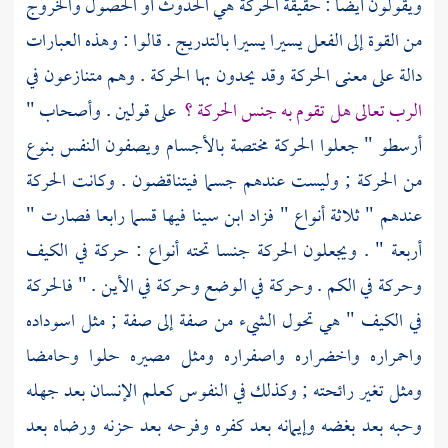
ويقولون أيضا : حقيقة الحركة هي الحدوث أو الحصول والخروج
من القوة إلى الفعل يسيرا يسيرا بالتدريج . قالوا : وهذه العبارات
دالة على معنى الحركة وقد يحدون بها الحركة . وهم متنازعون في
الرب تعالى هل تقوم به جنس الحركة ؟
على قولين . وأصحاب "
أرسطو " جعلوا الحركة مختصة بالأجسام ويصفون النفس بنوع
من الحركة ; وليست عندهم جسما فيتناقضون . وكانت الحركة
عندهم " ثلاثة أنواع " فزاد ابن سينا فيها قسما رابعا فصارت "
أربعة " . ويجعلون الحركة جنسا تحته أنواع : حركة في الكيف
وحركة في الكم . وحركة في الوضع وحركة في الأين . " فالحركة
في الكيف " هي تحول الشيء من صفة إلى صفة ; مثل اسوداده
واحمراره واخضراره واصفراره ومثل مصيره حلوا وحامضا
ومثل تغير رائحته ; وكذلك في النفوس كعلم الإنسان بعد جهله
وحبه بعد بغضه وإيمانه بعد كفره وفرحه بعد حزنه ورضاه بعد