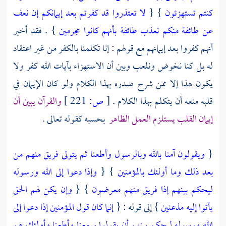
كنتم تستهزئون
} {
لا تعتذروا قد كفرتم بعد إيمانكم إن نعف
عن طائفة منكم نعذب طائفة بأنهم كانوا مجرمين
} . فقد أخبر
أنهم كفروا بعد إيمانهم مع قولهم : إنا تكلمنا بالكفر من غير اعتقاد
له بل كنا نخوض ونلعب وبين أن الاستهزاء بآيات الله كفر ولا
يكون هذا إلا ممن شرح صدره بهذا الكلام ولو كان الإيمان في
قلبه منعه أن يتكلم بهذا الكلام .
[
ص:
221 ]
والقرآن يبين أن
إيمان القلب يستلزم العمل الظاهر
بحسبه كقوله تعالى .
{
ويقولون آمنا بالله وبالرسول وأطعنا ثم يتولى فريق منهم من
بعد ذلك وما أولئك بالمؤمنين
} {
وإذا دعوا إلى الله ورسوله
ليحكم بينهم إذا فريق منهم معرضون
} {
وإن يكن لهم الحق
يأتوا إليه مذعنين
} إلى قوله : {
إنما كان قول المؤمنين إذا دعوا إلى
الله ورسوله ليحكم بينهم أن يقولوا سمعنا وأطعنا وأولئك هم