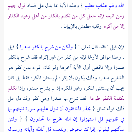
الله ولهم عذاب عظيم
} وهذه الآية مما يدل على فساد
قول
جهم
ومن اتبعه فإنه جعل كل من تكلم بالكفر من أهل وعيد الكفار
إلا من أكره
وقلبه مطمئن بالإيمان .
فإن قيل : فقد قال تعالى : {
ولكن من شرح بالكفر صدرا
} قيل
: وهذا موافق لأولها فإنه من كفر من غير إكراه فقد شرح بالكفر
صدرا وإلا ناقض أول الآية آخرها ولو كان المراد بمن كفر هو
الشارح صدره وذلك يكون بلا إكراه لم يستثن المكره فقط بل كان
يجب أن يستثنى المكره وغير المكره إذا لم يشرح صدره وإذا
تكلم
بكلمة الكفر طوعا
فقد شرح بها صدرا وهي كفر وقد دل على
ذلك قوله تعالى {
يحذر المنافقون أن تنزل عليهم سورة تنبئهم بما
في قلوبهم قل استهزئوا إن الله مخرج ما تحذرون
} {
ولئن
سألتهم ليقولن إنما كنا نخوض ونلعب قل أبالله وآياته ورسوله