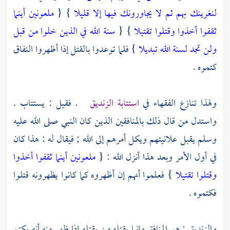
لنغرينك بهم ثم لا يجاورونك فيها إلا قليلا
} {
ملعونين أينما
ثقفوا أخذوا وقتلوا تقتيلا
} {
سنة الله في الذين خلوا من قبل
ولن تجد لسنة الله تبديلا
} فلما توعدوا بالقتل إذا أظهروا النفاق
كتموه .
ولهذا تنازع الفقهاء في
استتابة الزنديق
. فقيل : يستتاب .
واستدل من قال ذلك بالمنافقين الذين كان النبي صلى الله عليه
وسلم يقبل علانيتهم ويكل أمرهم إلى الله ; فيقال له : هذا كان
في أول الأمر وبعد هذا أنزل الله : {
ملعونين أينما ثقفوا أخذوا
وقتلوا تقتيلا
} فعلموا أنهم إن أظهروه كما كانوا يظهرونه قتلوا
فكتموه .
والزنديق : هو المنافق وإنما يقتله من يقتله إذا ظهر منه أنه يكتم