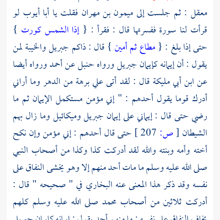
معقل
: ثم جلست إلى
ميمون بن مهران
فقلت يا أبا أيوب لو
قرأت لنا سورة ففسرتها قال : فقرأ : {
إذا الشمس كورت
}
حتى إذا بلغ : {
مطاع ثم أمين
} قال : ذاكم
جبريل
والخيبة لمن
يقول : أن إيمانه كإيمان
جبريل
ورواه
حنبل
عن
أحمد
ورواه أيضا
عن
ابن أبي مليكة
قال : لقد أتى علي برهة من الدهر وما أراني
أدرك قوما يقول أحدهم : " إني مؤمن مستكمل الإيمان ثم ما
رضي حتى قال : إيماني على إيمان
جبريل
وميكائيل
وما زال بهم
الشيطان
[
ص:
207 ]
حتى قال أحدهم : إني مؤمن وإن نكح
أخته وأمه وبنته والله لقد أدركت كذا وكذا من
أصحاب النبي
صلى الله عليه وسلم ما مات أحد منهم إلا وهو يخشى النفاق على
نفسه وقد ذكر هذا المعنى عنه
البخاري
في " صحيحه " قال :
أدركت ثلاثين من
أصحاب
محمد
صلى الله عليه وسلم كلهم
يخاف النفاق على نفسه ; ما منهم أحد يقول : إيمانه كإيمان
جبريل