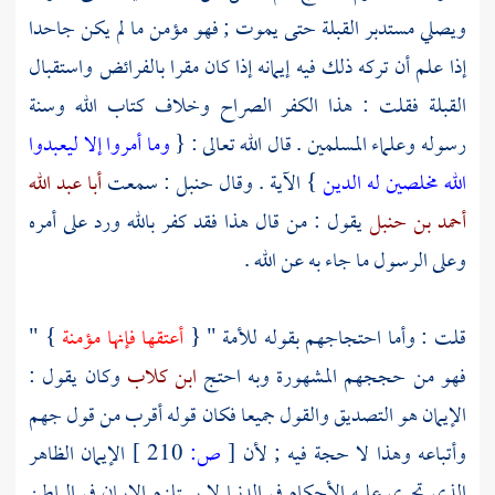
ويصلي مستدبر القبلة حتى يموت ; فهو مؤمن ما لم يكن جاحدا
إذا علم أن تركه ذلك فيه إيمانه إذا كان مقرا بالفرائض واستقبال
القبلة فقلت : هذا الكفر الصراح وخلاف كتاب الله وسنة
رسوله وعلماء المسلمين . قال الله تعالى : {
وما أمروا إلا ليعبدوا
الله مخلصين له الدين
} الآية . وقال
حنبل
: سمعت
أبا عبد الله
أحمد بن حنبل
يقول : من قال هذا فقد كفر بالله ورد على أمره
وعلى الرسول ما جاء به عن الله .
قلت : وأما احتجاجهم بقوله للأمة " {
أعتقها فإنها مؤمنة
} "
فهو من حججهم المشهورة وبه احتج
ابن كلاب
وكان يقول :
الإيمان هو التصديق والقول جميعا فكان قوله أقرب من قول
جهم
وأتباعه وهذا لا حجة فيه ; لأن
[
ص:
210 ]
الإيمان الظاهر
الذي تجري عليه الأحكام في الدنيا لا يستلزم الإيمان في الباطن