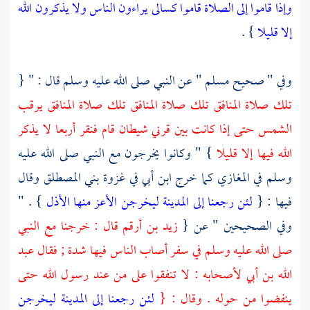
وإذا قاموا إلى الصلاة قاموا كسالى يراءون الناس ولا يذكرون الله
إلا قليلا
} .
وفي " صحيح
مسلم
" عن النبي صلى الله عليه وسلم قال : " {
تلك صلاة المنافق تلك صلاة المنافق تلك صلاة المنافق يرقب
الشمس حتى إذا كانت بين قرني شيطان قام فنقر أربعا لا يذكر
الله فيها إلا قليلا
} " وكانوا يخرجون مع النبي صلى الله عليه
وسلم في المغازي كما خرج
ابن أبي
في غزوة
بني المصطلق
وقال
فيها : {
لئن رجعنا إلى المدينة ليخرجن الأعز منها الأذل
} . "
وفي الصحيحين " عن {
زيد بن أرقم
قال : خرجنا مع النبي
صلى الله عليه وسلم في سفر أصاب الناس فيها شدة ; فقال
عبد
الله بن أبي
لأصحابه : لا تنفقوا على من عند رسول الله حتى
ينفضوا من حوله . وقال : {
لئن رجعنا إلى المدينة ليخرجن