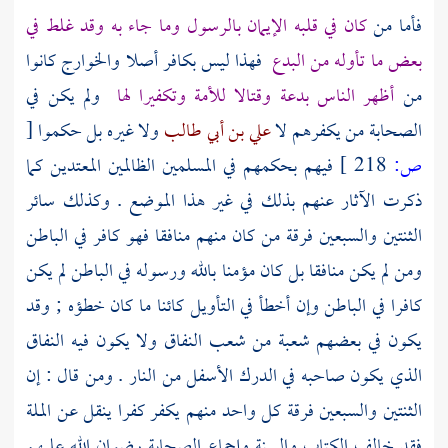
فأما من
كان في قلبه الإيمان بالرسول وما جاء به وقد غلط في
بعض ما تأوله من البدع
فهذا ليس بكافر أصلا
والخوارج
كانوا
من
أظهر الناس بدعة وقتالا للأمة وتكفيرا لها
ولم يكن في
الصحابة
من يكفرهم لا
علي بن أبي طالب
ولا غيره بل حكموا
[
ص:
218 ]
فيهم بحكمهم في المسلمين الظالمين المعتدين كما
ذكرت الآثار عنهم بذلك في غير هذا الموضع . وكذلك سائر
الثنتين والسبعين فرقة من كان منهم منافقا فهو كافر في الباطن
ومن لم يكن منافقا بل كان مؤمنا بالله ورسوله في الباطن لم يكن
كافرا في الباطن وإن أخطأ في التأويل كائنا ما كان خطؤه ; وقد
يكون في بعضهم شعبة من شعب النفاق ولا يكون فيه النفاق
الذي يكون صاحبه في الدرك الأسفل من النار . ومن قال : إن
الثنتين والسبعين فرقة كل واحد منهم يكفر كفرا ينقل عن الملة
فقد خالف الكتاب والسنة وإجماع
الصحابة
رضوان الله عليهم