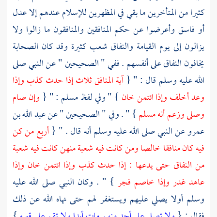
كثيرا من المتأخرين ما بقي في المظهرين للإسلام عندهم إلا عدل
أو فاسق وأعرضوا عن حكم المنافقين والمنافقون ما زالوا ولا
يزالون إلى يوم القيامة والنفاق شعب كثيرة وقد كان
الصحابة
يخافون النفاق على أنفسهم . ففي " الصحيحين " عن النبي صلى
الله عليه وسلم قال : " {
آية المنافق ثلاث إذا حدث كذب وإذا
وعد أخلف وإذا ائتمن خان
} " وفي لفظ
مسلم
: " {
وإن صام
وصلى وزعم أنه مسلم
} " . وفي " الصحيحين " عن
عبد الله بن
عمرو
عن النبي صلى الله عليه وسلم أنه قال . " {
أربع من كن
فيه كان منافقا خالصا ومن كانت فيه شعبة منهن كانت فيه شعبة
من النفاق حتى يدعها : إذا حدث كذب وإذا ائتمن خان وإذا
عاهد غدر وإذا خاصم فجر
} " . وكان النبي صلى الله عليه
وسلم أولا يصلي عليهم ويستغفر لهم حتى نهاه الله عن ذلك
فقال : {
ولا تصل على أحد منهم مات أبدا ولا تقم على قبره
}