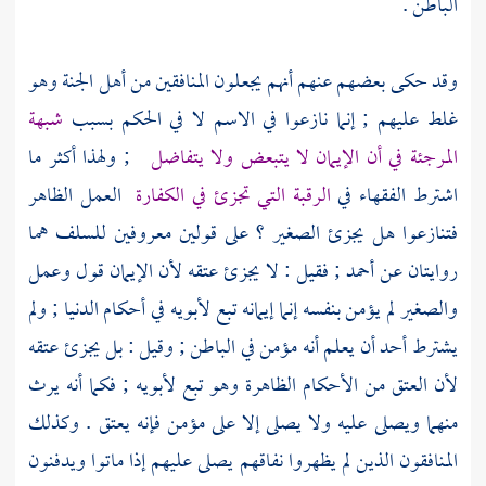
الباطن .
وقد حكى بعضهم عنهم أنهم يجعلون المنافقين من أهل الجنة وهو
غلط عليهم ; إنما نازعوا في الاسم لا في الحكم بسبب
شبهة
المرجئة
في أن الإيمان لا يتبعض ولا يتفاضل
; ولهذا أكثر ما
اشترط الفقهاء في
الرقبة التي تجزئ في الكفارة
العمل الظاهر
فتنازعوا هل يجزئ الصغير ؟ على قولين معروفين
للسلف
هما
روايتان عن
أحمد
; فقيل : لا يجزئ عتقه لأن الإيمان قول وعمل
والصغير لم يؤمن بنفسه إنما إيمانه تبع لأبويه في أحكام الدنيا ; ولم
يشترط أحد أن يعلم أنه مؤمن في الباطن ; وقيل : بل يجزئ عتقه
لأن العتق من الأحكام الظاهرة وهو تبع لأبويه ; فكما أنه يرث
منهما ويصلى عليه ولا يصلى إلا على مؤمن فإنه يعتق . وكذلك
المنافقون الذين لم يظهروا نفاقهم يصلى عليهم إذا ماتوا ويدفنون