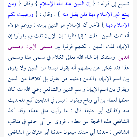
تسمع إلى قوله : {
إن الدين عند الله الإسلام
} وقال {
ومن
يبتغ غير الإسلام دينا فلن يقبل منه
} . وقال : {
ورضيت لكم
الإسلام دينا
} فأخبر أن الإسلام هو الدين برمته ; وزعم هؤلاء
أنه ثلث الدين . قلت : إنما قالوا : إن الإيمان ثلث ولم يقولوا إن
الإيمان ثلث الدين . لكنهم فرقوا بين
مسمى الإيمان ومسمى
الدين
وسنذكر إن شاء الله تعالى الكلام في مسمى هذا ومسمى
هذا فقد يحكى عن بعضهم أنه يقول ليستا من الدين ولا يفرق
بين اسم الإيمان والدين ومنهم من يقول بل كلاهما من الدين
ويفرق بين اسم الإيمان واسم الدين
والشافعي
رضي الله عنه كان
معظما
لعطاء بن أبي رباح
ويقول : ليس في التابعين أتبع للحديث
منه وكذلك
أبو حنيفة
قال : ما رأيت مثل
عطاء
وقد أخذ
الشافعي
هذه الحجة عن
عطاء
. فروى
ابن أبي حاتم
في مناقب
الشافعي
: حدثنا أبي حدثنا
ميمون
حدثنا
أبو عثمان بن الشافعي