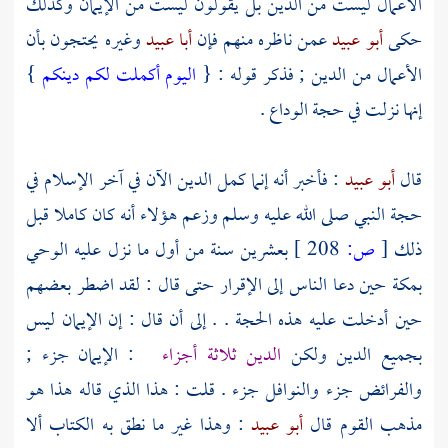
الأعمال ليست من الدين بل يقولون ليست من الإيمان وكذلك
حكى
أبو عبيد
عمن ناظره منهم فإن
أبا عبيد
وغيره يحتجون بأن
الأعمال من الدين ; فذكر قوله : {
اليوم أكملت لكم دينكم
}
إنها نزلت في حجة الوداع .
قال
أبو عبيد
: فأخبر أنه إنما كمل الدين الآن في آخر الإسلام في
حجة النبي صلى الله عليه وسلم وزعم هؤلاء أنه كان كاملا قبل
ذلك
[
ص:
208 ]
بعشرين سنة من أول ما نزل عليه الوحي
بمكة
حين دعا الناس إلى الإقرار حتى قال : لقد اضطر بعضهم
حين أدخلت عليه هذه الحجة . . إلى أن قال : إن الإيمان ليس
بجميع الدين ولكن
الدين ثلاثة أجزاء
: الإيمان جزء ;
والفرائض جزء والنوافل جزء . قلت : هذا الذي قاله هذا هو
مذهب القوم قال
أبو عبيد
: وهذا غير ما نطق به الكتاب ألا