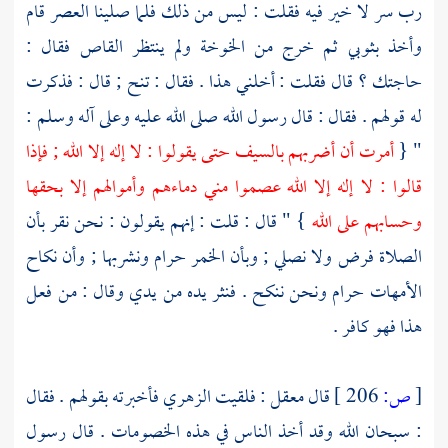
رب سر لا خير فيه فقلت : ليس من ذلك فلما صلينا العصر قام
وأخذ بثوبي ثم خرج من الخوخة ولم ينتظر القاص فقال :
حاجتك ؟ قال فقلت : أخلني هذا . فقال : تنح ; قال : فذكرت
له قولهم . فقال : قال رسول الله صلى الله عليه وعلى آله وسلم :
" {
أمرت أن أضربهم بالسيف حتى يقولوا : لا إله إلا الله ; فإذا
قالوا : لا إله إلا الله عصموا مني دماءهم وأموالهم إلا بحقها
وحسابهم على الله
} " قال : قلت : إنهم يقولون : نحن نقر بأن
الصلاة فرض ولا نصلي ; وبأن الخمر حرام ونشربها ; وأن نكاح
الأمهات حرام ونحن ننكح . فنثر يده من يدي وقال : من فعل
هذا فهو كافر .
[
ص:
206 ]
قال
معقل
: فلقيت
الزهري
فأخبرته بقولهم . فقال
: سبحان الله وقد أخذ الناس في هذه الخصومات . قال رسول