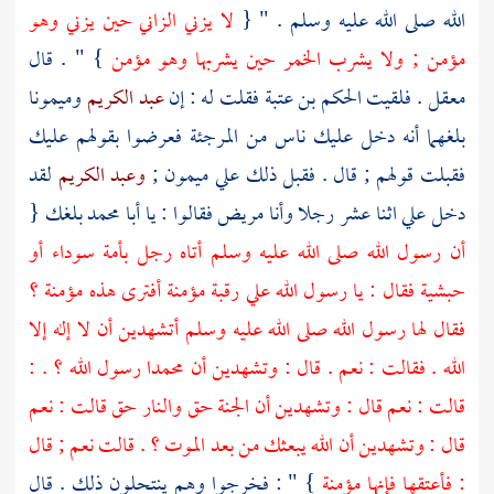
الله صلى الله عليه وسلم . " {
لا يزني الزاني حين يزني وهو
مؤمن ; ولا يشرب الخمر حين يشربها وهو مؤمن
} " . قال
معقل
. فلقيت
الحكم بن عتبة
فقلت له : إن
عبد الكريم
وميمونا
بلغهما أنه دخل عليك ناس من
المرجئة
فعرضوا بقولهم عليك
فقبلت قولهم ; قال . فقبل ذلك علي
ميمون
;
وعبد الكريم
لقد
دخل علي اثنا عشر رجلا وأنا مريض فقالوا : يا
أبا محمد
بلغك {
أن رسول الله صلى الله عليه وسلم أتاه رجل بأمة سوداء أو
حبشية فقال : يا رسول الله علي رقبة مؤمنة أفترى هذه مؤمنة ؟
فقال لها رسول الله صلى الله عليه وسلم أتشهدين أن لا إله إلا
الله . فقالت : نعم . قال : وتشهدين أن
محمدا
رسول الله ؟ . :
قالت : نعم قال : وتشهدين أن الجنة حق والنار حق قالت : نعم
قال : وتشهدين أن الله يبعثك من بعد الموت ؟ . قالت نعم ; قال
: فأعتقها فإنها مؤمنة
} " : فخرجوا وهم ينتحلون ذلك . قال