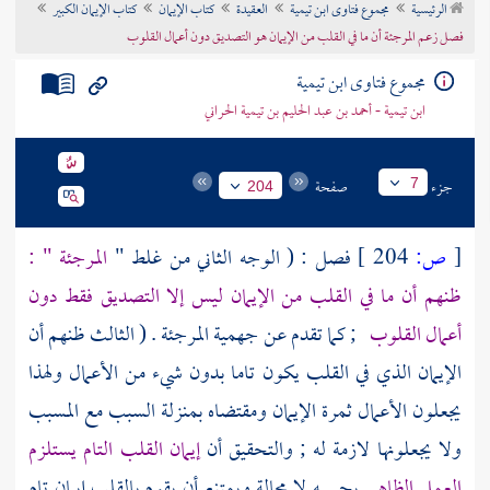
الرئيسية
مجموع فتاوى ابن تيمية
العقيدة
كتاب الإيمان
كتاب الإيمان الكبير
تراجم الأعلام
فصل زعم المرجئة أن ما في القلب من الإيمان هو التصديق دون أعمال القلوب
مجموع فتاوى ابن تيمية
ابن تيمية - أحمد بن عبد الحليم بن تيمية الحراني
جزء
صفحة
7
204
[
ص:
204 ]
فصل : ( الوجه الثاني من غلط "
المرجئة
" :
ظنهم أن ما في القلب من الإيمان ليس إلا التصديق فقط دون
أعمال القلوب
; كما تقدم عن
جهمية المرجئة
. ( الثالث ظنهم أن
الإيمان الذي في القلب يكون تاما بدون شيء من الأعمال ولهذا
يجعلون الأعمال ثمرة الإيمان ومقتضاه بمنزلة السبب مع المسبب
ولا يجعلونها لازمة له ; والتحقيق أن
إيمان القلب التام يستلزم
العمل الظاهر
بحسبه لا محالة ويمتنع أن يقوم بالقلب إيمان تام