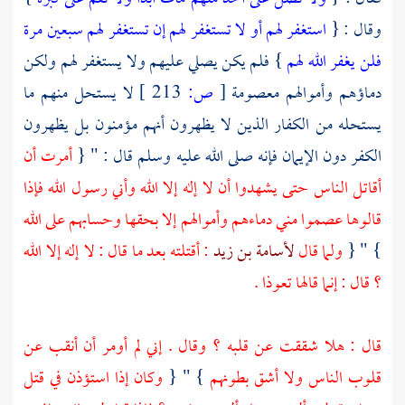
وقال : {
استغفر لهم أو لا تستغفر لهم إن تستغفر لهم سبعين مرة
فلن يغفر الله لهم
} فلم يكن يصلي عليهم ولا يستغفر لهم ولكن
دماؤهم وأموالهم معصومة
[
ص:
213 ]
لا يستحل منهم ما
يستحله من الكفار الذين لا يظهرون أنهم مؤمنون بل يظهرون
الكفر دون الإيمان فإنه صلى الله عليه وسلم قال : " {
أمرت أن
أقاتل الناس حتى يشهدوا أن لا إله إلا الله وأني رسول الله فإذا
قالوها عصموا مني دماءهم وأموالهم إلا بحقها وحسابهم على الله
} " {
ولما قال
لأسامة بن زيد
: أقتلته بعد ما قال : لا إله إلا الله
؟ قال : إنما قالها تعوذا .
قال : هلا شققت عن قلبه ؟ وقال . إني لم أومر أن أنقب عن
قلوب الناس ولا أشق بطونهم
} " {
وكان إذا استؤذن في قتل