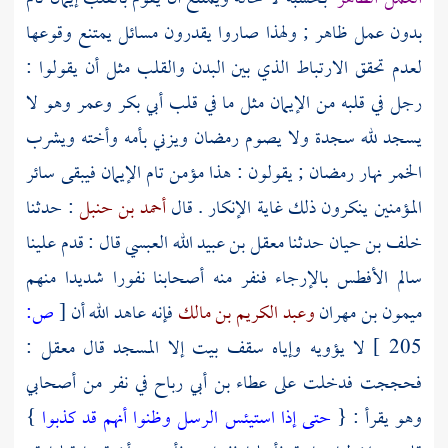
بدون عمل ظاهر ; ولهذا صاروا يقدرون مسائل يمتنع وقوعها
لعدم تحقق الارتباط الذي بين البدن والقلب مثل أن يقولوا :
رجل في قلبه من الإيمان مثل ما في قلب
أبي بكر
وعمر
وهو لا
يسجد لله سجدة ولا يصوم رمضان ويزني بأمه وأخته ويشرب
الخمر نهار رمضان ; يقولون : هذا مؤمن تام الإيمان فيبقى سائر
المؤمنين ينكرون ذلك غاية الإنكار . قال
أحمد بن حنبل
: حدثنا
خلف بن حيان
حدثنا
معقل بن عبيد الله العبسي
قال : قدم علينا
سالم الأفطس
بالإرجاء فنفر منه أصحابنا نفورا شديدا منهم
ميمون بن مهران
وعبد الكريم بن مالك
فإنه عاهد الله أن
[
ص:
205 ]
لا يؤويه وإياه سقف بيت إلا المسجد قال
معقل
:
فحججت فدخلت على
عطاء بن أبي رباح
في نفر من أصحابي
وهو يقرأ : {
حتى إذا استيئس الرسل وظنوا أنهم قد كذبوا
}