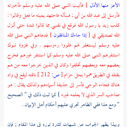
الأعز منها الأذل
} فأتيت النبي صلى الله عليه وسلم فأخبرته
فأرسل إلى
عبد الله بن أبي
; فسأله فاجتهد يمينه ما فعل وقالوا :
كذب
زيد
يا رسول الله فوقع في نفسي مما قالوا شدة حتى أنزل
الله تصديقي في {
إذا جاءك المنافقون
} فدعاهم النبي صلى الله
عليه وسلم ليستغفر لهم فلووا رءوسهم . وفي غزوة
تبوك
استنفرهم النبي صلى الله عليه وسلم كما استنفر غيرهم فخرج
بعضهم معه وبعضهم تخلفوا وكان في الذين خرجوا معه من هم
بقتله في الطريق هموا بحل حزام
[
ص:
212 ]
ناقته ليقع في واد
هناك فجاءه الوحي فأسر إلى
حذيفة
أسماءهم ولذلك يقال : هو
صاحب السر الذي لا يعلمه غيره
} كما ثبت ذلك في " الصحيح
" ومع هذا ففي الظاهر تجري عليهم أحكام أهل الإيمان .
وبهذا يظهر الجواب عن شبهات كثيرة تورد في هذا المقام ; فإن