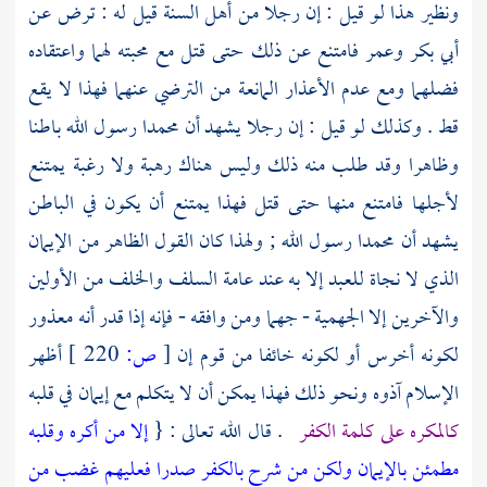
ونظير هذا لو قيل : إن رجلا من
أهل السنة
قيل له : ترض عن
أبي بكر
وعمر
فامتنع عن ذلك حتى قتل مع محبته لهما واعتقاده
فضلهما ومع عدم الأعذار المانعة من الترضي عنهما فهذا لا يقع
قط . وكذلك لو قيل : إن رجلا يشهد أن
محمدا
رسول الله باطنا
وظاهرا وقد طلب منه ذلك وليس هناك رهبة ولا رغبة يمتنع
لأجلها فامتنع منها حتى قتل فهذا يمتنع أن يكون في الباطن
يشهد أن
محمدا
رسول الله ; ولهذا كان القول الظاهر من الإيمان
الذي لا نجاة للعبد إلا به عند عامة
السلف
والخلف من الأولين
والآخرين إلا
الجهمية
-
جهما
ومن وافقه - فإنه إذا قدر أنه معذور
لكونه أخرس أو لكونه خائفا من قوم إن
[
ص:
220 ]
أظهر
الإسلام آذوه ونحو ذلك فهذا يمكن أن لا يتكلم مع إيمان في قلبه
كالمكره على كلمة الكفر
. قال الله تعالى : {
إلا من أكره وقلبه
مطمئن بالإيمان ولكن من شرح بالكفر صدرا فعليهم غضب من