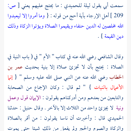
سمعت أبي يقول ليلة
للحميدي
: ما يحتج عليهم يعني
[
ص:
209 ]
أهل الإرجاء بآية أحج من قوله : {
وما أمروا إلا ليعبدوا
الله مخلصين له الدين حنفاء ويقيموا الصلاة ويؤتوا الزكاة وذلك
دين القيمة
} .
وقال
الشافعي
رضي الله عنه في كتاب " الأم " في ( باب النية في
الصلاة : يحتج بأن لا تجزئ صلاة إلا بنية بحديث
عمر بن
الخطاب
رضي الله عنه عن النبي صلى الله عليه وسلم " {
إنما
الأعمال بالنيات
} " ثم قال : وكان الإجماع من
الصحابة
والتابعين
من بعدهم ومن أدركناهم يقولون :
الإيمان قول وعمل
ونية
لا يجزئ واحد من الثلاث إلا بالآخر . وقال
حنبل
: حدثنا
الحميدي
قال : وأخبرت أن ناسا يقولون : من أقر بالصلاة
والزكاة والصوم والحج ولم يفعل من ذلك شيئا حتى يموت