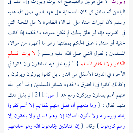
ويورث
؟ على قولين والصحيح أنه يرث ويورث وإن علم في
الباطن أنه منافق كما كان
الصحابة
على عهد النبي صلى الله عليه
وسلم لأن الميراث مبناه على الموالاة الظاهرة لا على المحبة التي
في القلوب فإنه لو علق بذلك لم تمكن معرفته والحكمة إذا كانت
خفية أو منتشرة علق الحكم بمظنتها وهو ما أظهره من موالاة
المسلمين ; فقول النبي صلى الله عليه وسلم {
لا يرث المسلم
الكافر ولا الكافر المسلم
} " لم يدخل فيه المنافقون وإن كانوا في
الآخرة في الدرك الأسفل من النار ; بل كانوا يورثون ويرثون ;
وكذلك كانوا في الحقوق والحدود كسائر المسلمين وقد أخبر الله
عنهم أنهم يصلون ويزكون ومع هذا
[
ص:
211 ]
لم يقبل ذلك
منهم فقال : {
وما منعهم أن تقبل منهم نفقاتهم إلا أنهم كفروا
بالله وبرسوله ولا يأتون الصلاة إلا وهم كسالى ولا ينفقون إلا
وهم كارهون
} وقال {
إن المنافقين يخادعون الله وهو خادعهم