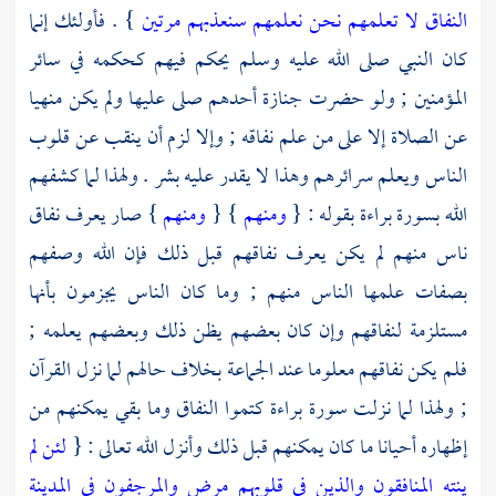
النفاق لا تعلمهم نحن نعلمهم سنعذبهم مرتين
} . فأولئك إنما
كان النبي صلى الله عليه وسلم يحكم فيهم كحكمه في سائر
المؤمنين ; ولو حضرت جنازة أحدهم صلى عليها ولم يكن منهيا
عن الصلاة إلا على من علم نفاقه ; وإلا لزم أن ينقب عن قلوب
الناس ويعلم سرائرهم وهذا لا يقدر عليه بشر . ولهذا لما كشفهم
الله بسورة براءة بقوله : {
ومنهم
} {
ومنهم
} صار يعرف نفاق
ناس منهم لم يكن يعرف نفاقهم قبل ذلك فإن الله وصفهم
بصفات علمها الناس منهم ; وما كان الناس يجزمون بأنها
مستلزمة لنفاقهم وإن كان بعضهم يظن ذلك وبعضهم يعلمه ;
فلم يكن نفاقهم معلوما عند الجماعة بخلاف حالهم لما نزل القرآن
; ولهذا لما نزلت سورة براءة كتموا النفاق وما بقي يمكنهم من
إظهاره أحيانا ما كان يمكنهم قبل ذلك وأنزل الله تعالى : {
لئن لم
ينته المنافقون والذين في قلوبهم مرض والمرجفون في المدينة