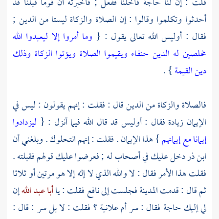
قلت : إن لنا حاجة فأخلنا ففعل ; فأخبرته أن قوما قبلنا قد
أحدثوا وتكلموا وقالوا : إن الصلاة والزكاة ليستا من الدين ;
فقال : أوليس الله تعالى يقول : {
وما أمروا إلا ليعبدوا الله
مخلصين له الدين حنفاء ويقيموا الصلاة ويؤتوا الزكاة وذلك
دين القيمة
} .
فالصلاة والزكاة من الدين قال : فقلت : إنهم يقولون : ليس في
الإيمان زيادة فقال : أوليس قد قال الله فيما أنزل : {
ليزدادوا
إيمانا مع إيمانهم
} هذا الإيمان . فقلت : إنهم انتحلوك . وبلغني أن
ابن ذر
دخل عليك في أصحاب له ; فعرضوا عليك قولهم فقبلته .
فقلت هذا الأمر فقال : لا والله الذي لا إله إلا هو مرتين أو ثلاثا
ثم قال : قدمت
المدينة
فجلست إلى
نافع
فقلت : يا
أبا عبد الله
إن
لي إليك حاجة فقال : سر أم علانية ؟ فقلت : لا بل سر : قال :