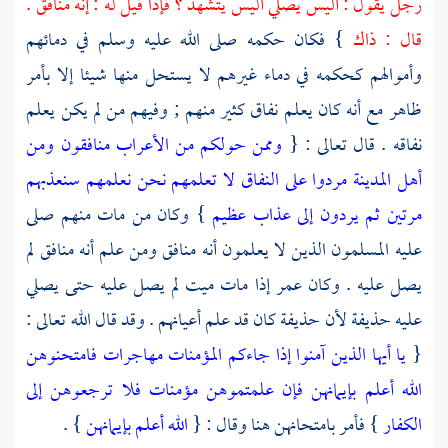
رجل يقول : أليس يصلي أليس يتشهد ؟ فإذا قيل له : إنه منافق .
قال : ذاك
} فكان حكمه صلى الله عليه وسلم في دمائهم
وأموالهم كحكمه في دماء غيرهم لا يستحل منها شيئا إلا بأمر
ظاهر مع أنه كان يعلم نفاق كثير منهم ; وفيهم من لم يكن يعلم
نفاقه . قال تعالى : {
وممن حولكم من الأعراب منافقون ومن
أهل المدينة مردوا على النفاق لا تعلمهم نحن نعلمهم سنعذبهم
مرتين ثم يردون إلى عذاب عظيم
} وكان من مات منهم صلى
عليه المسلمون الذين لا يعلمون أنه منافق ومن علم أنه منافق لم
يصل عليه . وكان
عمر
إذا مات ميت لم يصل عليه حتى يصلي
عليه
حذيفة
لأن
حذيفة
كان قد علم أعيانهم . وقد قال الله تعالى :
{
يا أيها الذين آمنوا إذا جاءكم المؤمنات مهاجرات فامتحنوهن
الله أعلم بإيمانهن فإن علمتموهن مؤمنات فلا ترجعوهن إلى
الكفار
} فأمر بامتحانهن هنا وقال : {
الله أعلم بإيمانهن
} .