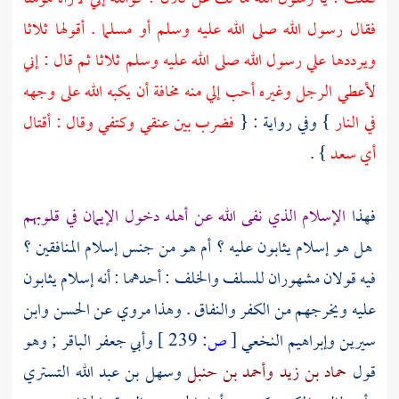
فقال رسول الله صلى الله عليه وسلم أو مسلما . أقولها ثلاثا
ويرددها علي رسول الله صلى الله عليه وسلم ثلاثا ثم قال : إني
لأعطي الرجل وغيره أحب إلي منه مخافة أن يكبه الله على وجهه
في النار
} وفي رواية : {
فضرب بين عنقي وكتفي وقال : أقتال
أي
سعد
} .
فهذا
الإسلام الذي نفى الله عن أهله دخول الإيمان في قلوبهم
هل هو إسلام يثابون عليه ؟ أم هو من جنس إسلام المنافقين ؟
فيه قولان مشهوران
للسلف
والخلف : أحدهما : أنه إسلام يثابون
عليه ويخرجهم من الكفر والنفاق . وهذا مروي عن
الحسن
وابن
سيرين
وإبراهيم النخعي
[
ص:
239 ]
وأبي جعفر الباقر
; وهو
قول
حماد بن زيد
وأحمد بن حنبل
وسهل بن عبد الله التستري