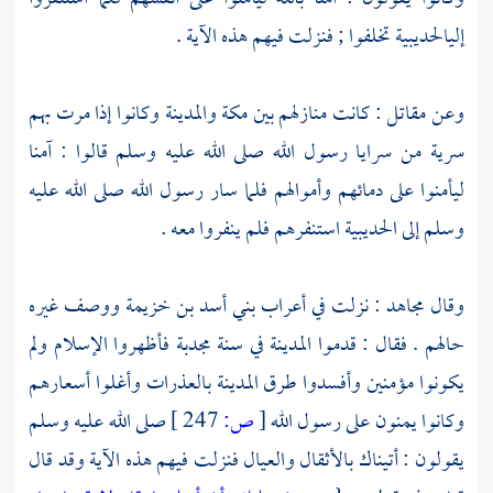
إلى
الحديبية
تخلفوا ; فنزلت فيهم هذه الآية .
وعن
مقاتل
: كانت منازلهم بين
مكة
والمدينة
وكانوا إذا مرت بهم
سرية من سرايا رسول الله صلى الله عليه وسلم قالوا : آمنا
ليأمنوا على دمائهم وأموالهم فلما سار رسول الله صلى الله عليه
وسلم إلى
الحديبية
استنفرهم فلم ينفروا معه .
وقال
مجاهد
: نزلت في
أعراب بني أسد بن خزيمة
ووصف غيره
حالهم . فقال : قدموا
المدينة
في سنة مجدبة فأظهروا الإسلام ولم
يكونوا مؤمنين وأفسدوا طرق
المدينة
بالعذرات وأغلوا أسعارهم
وكانوا يمنون على رسول الله
[
ص:
247 ]
صلى الله عليه وسلم
يقولون : أتيناك بالأثقال والعيال فنزلت فيهم هذه الآية وقد قال