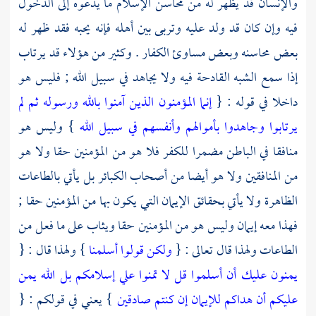
والإنسان قد يظهر له من محاسن الإسلام ما يدعوه إلى الدخول
فيه وإن كان قد ولد عليه وتربى بين أهله فإنه يحبه فقد ظهر له
بعض محاسنه وبعض مساوئ الكفار . وكثير من هؤلاء قد يرتاب
إذا سمع الشبه القادحة فيه ولا يجاهد في سبيل الله ; فليس هو
داخلا في قوله : {
إنما المؤمنون الذين آمنوا بالله ورسوله ثم لم
يرتابوا وجاهدوا بأموالهم وأنفسهم في سبيل الله
} وليس هو
منافقا في الباطن مضمرا للكفر فلا هو من المؤمنين حقا ولا هو
من المنافقين ولا هو أيضا من أصحاب الكبائر بل يأتي بالطاعات
الظاهرة ولا يأتي بحقائق الإيمان التي يكون بها من المؤمنين حقا ;
فهذا معه إيمان وليس هو من المؤمنين حقا ويثاب على ما فعل من
الطاعات ولهذا قال تعالى : {
ولكن قولوا أسلمنا
} ولهذا قال : {
يمنون عليك أن أسلموا قل لا تمنوا علي إسلامكم بل الله يمن
عليكم أن هداكم للإيمان إن كنتم صادقين
} يعني في قولكم : {