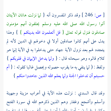
[
ص:
246 ]
وقد ذكر
المفسرون
أنه {
لما نزلت هاتان الآيتان
أتوا رسول الله صلى الله عليه وسلم يحلفون أنهم مؤمنون
صادقون فنزل قوله تعالى {
قل أتعلمون الله بدينكم
}
} وهذا
يدل على أنهم كانوا صادقين أولا في دخولهم في الدين لأنه لم
يتجدد لهم بعد نزول الآية جهاد حتى يدخلوا به في الآية إنما هو
كلام قالوه وهو سبحانه قال : {
ولما يدخل الإيمان في قلوبكم
}
ولفظ : ( لما ينفي به ما يقرب حصوله ويحصل غالبا كقوله : {
أم
حسبتم أن تدخلوا الجنة ولما يعلم الله الذين جاهدوا منكم
}
وقد قال
السدي
: نزلت هذه الآية في أعراب
مزينة
وجهينة
وأسلم
وأشجع
وغفار
وهم الذين ذكرهم الله في سورة الفتح
وكانوا يقولون : آمنا بالله ليأمنوا على أنفسهم فلما استنفروا