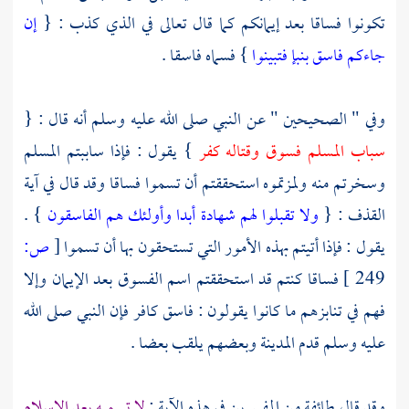
تكونوا فساقا بعد إيمانكم كما قال تعالى في الذي كذب : {
إن
جاءكم فاسق بنبإ فتبينوا
} فسماه فاسقا .
وفي " الصحيحين " عن النبي صلى الله عليه وسلم أنه قال : {
سباب المسلم فسوق وقتاله كفر
} يقول : فإذا ساببتم المسلم
وسخرتم منه ولمزتموه استحققتم أن تسموا فساقا وقد قال في آية
القذف : {
ولا تقبلوا لهم شهادة أبدا وأولئك هم الفاسقون
} .
يقول : فإذا أتيتم بهذه الأمور التي تستحقون بها أن تسموا
[
ص:
249 ]
فساقا كنتم قد استحققتم اسم الفسوق بعد الإيمان وإلا
فهم في تنابزهم ما كانوا يقولون : فاسق كافر فإن النبي صلى الله
عليه وسلم قدم
المدينة
وبعضهم يلقب بعضا .
وقد قال طائفة من
المفسرين
في هذه الآية :
لا تسميه بعد الإسلام