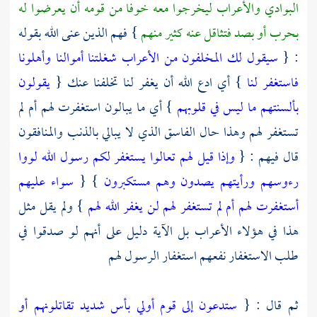
البوادي
والأعراب
ليخرجوا معه خوفا من قومه أن يعرضوا له
بحرب أو بصد فتثاقل عنه كثير منهم
} فهم الذين عنى الله بقوله
: {
سيقول لك المخلفون من الأعراب شغلتنا أموالنا وأهلونا
فاستغفر لنا
} أي ادع الله أن يغفر لنا تخلفنا عنك {
يقولون
بألسنتهم ما ليس في قلوبهم
} أي ما يبالون استغفرت لهم أم لم
تستغفر لهم وهذا حال الفاسق الذي لا يبالي بالذنب والمنافقون
قال فيهم : {
وإذا قيل لهم تعالوا يستغفر لكم رسول الله لووا
رءوسهم ورأيتهم يصدون وهم مستكبرون
} {
سواء عليهم
أستغفرت لهم أم لم تستغفر لهم لن يغفر الله لهم
} ولم يقل مثل
هذا في هؤلاء
الأعراب
بل الآية دليل على أنهم لو صدقوا في
طلب الاستغفار نفعهم استغفار الرسول لهم
ثم قال : {
ستدعون إلى قوم أولي بأس شديد تقاتلونهم أو