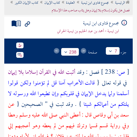
الرئيسية
مجموع فتاوى ابن تيمية
العقيدة
كتاب الإيمان
كتاب الإيمان الكبير
تراجم الأعلام
فصل هل يكون إسلام بلا إيمان وهل يثاب صاحب هذا الإسلام
مجموع فتاوى ابن تيمية
ابن تيمية - أحمد بن عبد الحليم بن تيمية الحراني
جزء
صفحة
7
238
[
ص:
238 ]
فصل : وقد
أثبت الله في القرآن إسلاما بلا إيمان
في قوله تعالى {
قالت الأعراب آمنا قل لم تؤمنوا ولكن قولوا
أسلمنا ولما يدخل الإيمان في قلوبكم وإن تطيعوا الله ورسوله لا
يلتكم من أعمالكم شيئا
} . وقد ثبت في " الصحيحين {
عن
سعد بن أبي وقاص
قال : أعطى النبي صلى الله عليه وسلم رهطا
وفي رواية قسم قسما وترك فيهم من لم يعطه وهو أعجبهم إلي
فقلت : يا رسول الله ما لك عن فلان ؟ فوالله إني لأراه مؤمنا