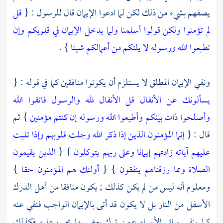
يصفهم بشيء من ذلك لكن لما ادعوا الإيمان قال للرسول : {
قل
لم تؤمنوا ولكن قولوا أسلمنا ولما يدخل الإيمان في قلوبكم وإن
تطيعوا الله ورسوله لا يلتكم من أعمالكم شيئا
} .
ونفي الإيمان المطلق لا يستلزم أن يكونوا منافقين كما في قوله : {
يسألونك عن الأنفال قل الأنفال لله والرسول فاتقوا الله
وأصلحوا ذات بينكم وأطيعوا الله ورسوله إن كنتم مؤمنين
} ثم
قال : {
إنما المؤمنون الذين إذا ذكر الله وجلت قلوبهم وإذا تليت
عليهم آياته زادتهم إيمانا وعلى ربهم يتوكلون
} {
الذين يقيمون
الصلاة ومما رزقناهم ينفقون
} {
أولئك هم المؤمنون حقا
}
ومعلوم أنه ليس من لم يكن كذلك ; يكون منافقا من أهل الدرك
الأسفل من النار بل لا يكون قد أتى بالإيمان الواجب فنفي عنه
كما ينفى سائر الأسماء عمن ترك بعض ما يجب عليه فكذلك