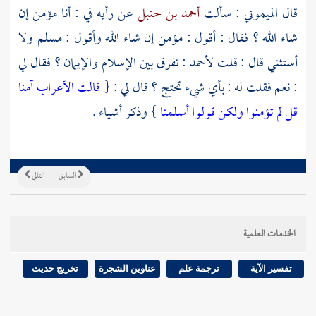
قال
الميموني
: سألت
أحمد بن حنبل
عن رأيه في : أنا مؤمن إن
شاء الله ؟ فقال : أقول : مؤمن إن شاء الله وأقول : مسلم ولا
أستثني قال : قلت
لأحمد
: تفرق بين الإسلام والإيمان ؟ فقال لي
: نعم فقلت له : بأي شيء تحتج ؟ قال لي : {
قالت الأعراب آمنا
قل لم تؤمنوا ولكن قولوا أسلمنا
} وذكر أشياء .
السابق
التالي
الخدمات العلمية
تفسير الآية
ترجمة علم
عناوين الشجرة
تخريج حديث