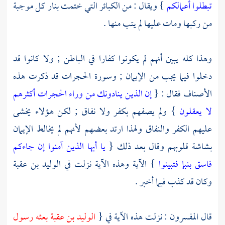
تبطلوا أعمالكم
} ويقال : من الكبائر التي ختمت بنار كل موجبة
من ركبها ومات عليها لم يتب منها .
وهذا كله يبين أنهم لم يكونوا كفارا في الباطن ; ولا كانوا قد
دخلوا فيما يجب من الإيمان ; وسورة الحجرات قد ذكرت هذه
الأصناف فقال : {
إن الذين ينادونك من وراء الحجرات أكثرهم
لا يعقلون
} ولم يصفهم بكفر ولا نفاق ; لكن هؤلاء يخشى
عليهم الكفر والنفاق ولهذا ارتد بعضهم لأنهم لم يخالط الإيمان
بشاشة قلوبهم وقال بعد ذلك {
يا أيها الذين آمنوا إن جاءكم
فاسق بنبإ فتبينوا
} الآية وهذه الآية نزلت في
الوليد بن عقبة
وكان قد كذب فيما أخبر .
قال
المفسرون
: نزلت هذه الآية في {
الوليد بن عقبة
بعثه رسول