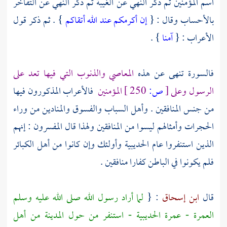
اسم المؤمنين ثم ذكر النهي عن الغيبة ثم ذكر النهي عن التفاخر
بالأحساب وقال : {
إن أكرمكم عند الله أتقاكم
} . ثم ذكر قول
الأعراب
: {
آمنا
} .
فالسورة تنهى عن هذه
المعاصي والذنوب التي فيها تعد على
الرسول وعلى
[
ص:
250 ]
المؤمنين
فالأعراب
المذكورون فيها
من جنس المنافقين . وأهل السباب والفسوق والمنادين من وراء
الحجرات وأمثالهم ليسوا من المنافقين ولهذا قال
المفسرون
: إنهم
الذين استنفروا عام
الحديبية
وأولئك وإن كانوا من أهل الكبائر
فلم يكونوا في الباطن كفارا منافقين .
قال
ابن إسحاق
: {
لما أراد رسول الله صلى الله عليه وسلم
العمرة - عمرة
الحديبية
- استنفر من حول
المدينة
من أهل