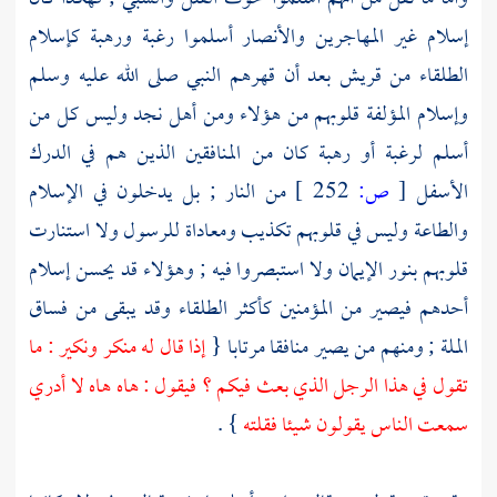
إسلام غير
المهاجرين
والأنصار
أسلموا رغبة ورهبة كإسلام
الطلقاء من
قريش
بعد أن قهرهم النبي صلى الله عليه وسلم
وإسلام المؤلفة قلوبهم من هؤلاء ومن
أهل
نجد
وليس كل من
أسلم لرغبة أو رهبة كان من المنافقين الذين هم في الدرك
الأسفل
[
ص:
252 ]
من النار ; بل يدخلون في الإسلام
والطاعة وليس في قلوبهم تكذيب ومعاداة للرسول ولا استنارت
قلوبهم بنور الإيمان ولا استبصروا فيه ; وهؤلاء قد يحسن إسلام
أحدهم فيصير من المؤمنين كأكثر الطلقاء وقد يبقى من فساق
الملة ; ومنهم من يصير منافقا مرتابا {
إذا قال له منكر ونكير : ما
تقول في هذا الرجل الذي بعث فيكم ؟ فيقول : هاه هاه لا أدري
سمعت الناس يقولون شيئا فقلته
} .