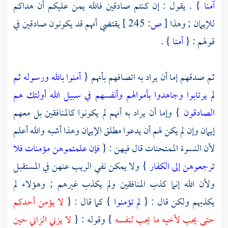
آمنا
} . يقول : إن كنتم صادقين فالله يمن عليكم أن هداكم
للإيمان ; وهذا
[
ص:
245 ]
يقتضي أنهم قد يكونون صادقين في
قولهم : {
آمنا
} .
ثم صدقهم إما أن يراد به اتصافهم بأنهم {
آمنوا بالله ورسوله ثم
لم يرتابوا وجاهدوا بأموالهم وأنفسهم في سبيل الله أولئك هم
الصادقون
} وإما أن يراد به أنهم لم يكونوا كالمنافقين بل معهم
إيمان وإن لم يكن لهم أن يدعوا مطلق الإيمان وهذا أشبه والله أعلم
لأن النسوة الممتحنات قال فيهن : {
فإن علمتموهن مؤمنات فلا
ترجعوهن إلى الكفار
} ولا يمكن نفي الريب عنهن في المستقبل
ولأن الله إنما كذب المنافقين ولم يكذب غيرهم ; وهؤلاء لم
يكذبهم ولكن قال : {
لم تؤمنوا
} كما قال : {
لا يؤمن أحدكم
حتى يحب لأخيه ما يحب لنفسه
} وقوله : {
لا يزني الزاني حين