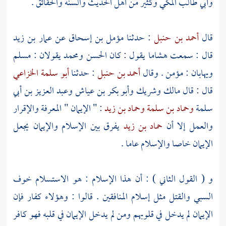
وأبي طالب المكي
وكثير من
أهل الحديث والسنة
والحقائق .
قال
أحمد بن حنبل
: حدثنا
مؤمل بن إسحاق
عن
عمار بن زيد
قال : سمعت
هشاما
يقول : كان
الحسن
ومحمد
يقولان : مسلم
ويهابان : مؤمن . وقال
أحمد بن حنبل
: حدثنا
أبو سلمة الخزاعي
قال : قال
مالك
وشريك
وأبو بكر بن عياش
وعبد العزيز بن أبي
سلمة
وحماد بن سلمة
وحماد بن زيد
: " الإيمان " المعرفة والإقرار
والعمل إلا أن
حماد بن زيد
يفرق بين الإسلام والإيمان يجعل
الإيمان خاصا والإسلام عاما .
و ( القول الثاني ) : أن هذا الإسلام : هو الاستسلام خوف
السبي والقتل مثل إسلام المنافقين . قالوا : وهؤلاء كفار فإن
الإيمان لم يدخل في قلوبهم ومن لم يدخل الإيمان في قلبه فهو كافر