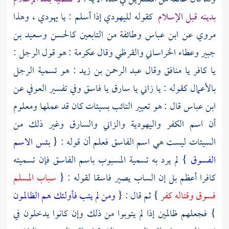
بدينه قبل الإسلام
كقوله لليهودي إذا أسلم : يا يهودي ، وهذا
مروي عن
ابن عباس
وطائفة من التابعين
كالحسن
وسعيد بن
جبير
وعطاء الخراساني
والقرظي
وقال
عكرمة
: هو قول الرجل :
يا كافر يا منافق وقال
عبد الرحمن بن زيد
: هو تسمية الرجل
بالأعمال كقوله : يا زاني يا سارق يا فاسق وفي تفسير
العوفي
عن
ابن عباس
قال : هو تعيير التائب بسيئات كان قد عملها ومعلوم
أن اسم الكفر واليهودية والزاني والسارق وغير ذلك من
السيئات ليست هي اسم الفاسق فعلم أن قوله : {
بئس الاسم
الفسوق
} لم يرد به تسمية المسبوب باسم الفاسق فإن تسميته
كافرا أعظم بل إن الساب يصير فاسقا لقوله : {
سباب المسلم
فسوق وقتاله كفر
} ثم قال : {
ومن لم يتب فأولئك هم الظالمون
} فجعلهم ظالمين إذا لم يتوبوا من ذلك وإن كانوا يدخلون في