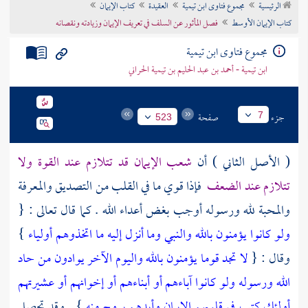
الرئيسية
مجموع فتاوى ابن تيمية
العقيدة
كتاب الإيمان
تراجم الأعلام
كتاب الإيمان الأوسط
فصل المأثور عن السلف في تعريف الإيمان وزيادته ونقصانه
مجموع فتاوى ابن تيمية
ابن تيمية - أحمد بن عبد الحليم بن تيمية الحراني
جزء
صفحة
7
523
( الأصل الثاني ) أن
شعب الإيمان قد تتلازم عند القوة ولا
تتلازم عند الضعف
فإذا قوي ما في القلب من التصديق والمعرفة
والمحبة لله ورسوله أوجب بغض أعداء الله . كما قال تعالى : {
ولو كانوا يؤمنون بالله والنبي وما أنزل إليه ما اتخذوهم أولياء
}
وقال : {
لا تجد قوما يؤمنون بالله واليوم الآخر يوادون من حاد
الله ورسوله ولو كانوا آباءهم أو أبناءهم أو إخوانهم أو عشيرتهم
أولئك كتب في قلوبهم الإيمان وأيدهم بروح منه
} . وقد تحصل