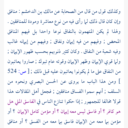
وكذلك قول من قال من
الصحابة
عن
مالك بن الدخشم
: منافق
وإن كان قال ذلك لما رأى فيه من نوع معاشرة ومودة للمنافقين .
ولهذا لم يكن المتهمون بالنفاق نوعا واحدا بل فيهم المنافق
المحض ; وفيهم من فيه إيمان ونفاق ; وفيهم من إيمانه غالب
وفيه شعبة من النفاق . وكان كثير ذنوبهم بحسب ظهور الإيمان ;
ولما قوي الإيمان وظهر الإيمان وقوته عام
تبوك
; صاروا يعاتبون
من النفاق على ما لم يكونوا يعاتبون عليه قبل ذلك ;
[
ص:
524
]
ومن هذا الباب ما يروى عن
الحسن البصري
ونحوه من
السلف
; أنهم سموا الفساق منافقين ; فجعل أهل المقالات هذا
قولا مخالفا للجمهور ; إذا حكوا تنازع الناس في
الفاسق الملي هل
هو كافر ؟ أو فاسق ليس معه إيمان ؟ أو مؤمن كامل الإيمان
؟ أو
مؤمن بما معه من الإيمان فاسق بما معه من الفسق ؟ أو منافق