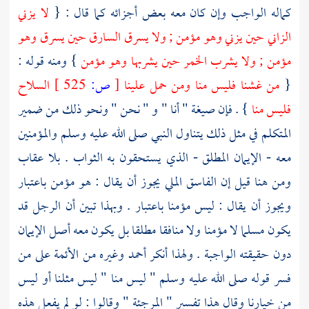
كماله الواجب وإن كان معه بعض أجزائه كما قال : {
لا يزني
الزاني حين يزني وهو مؤمن ; ولا يسرق السارق حين يسرق وهو
مؤمن ; ولا يشرب الخمر حين يشربها وهو مؤمن
} ومنه قوله :
{
من غشنا فليس منا ومن حمل علينا
[
ص:
525 ]
السلاح
فليس منا
} . فإن صيغة " أنا " و " نحن " ونحو ذلك من ضمير
المتكلم في مثل ذلك يتناول النبي صلى الله عليه وسلم والمؤمنين
معه - الإيمان المطلق - الذي يستحقون به الثواب . بلا عقاب
ومن هنا قيل إن الفاسق الملي يجوز أن يقال : هو مؤمن باعتبار
ويجوز أن يقال : ليس مؤمنا باعتبار . وبهذا تبين أن الرجل قد
يكون مسلما لا مؤمنا ولا منافقا مطلقا بل يكون معه أصل الإيمان
دون حقيقته الواجبة . ولهذا أنكر
أحمد
وغيره من الأئمة على من
فسر قوله صلى الله عليه وسلم " ليس منا " ليس مثلنا أو ليس
من خيارنا وقال هذا تفسير "
المرجئة
" وقالوا : لو لم يفعل هذه