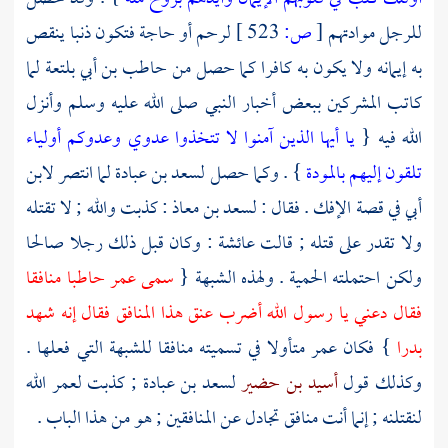
للرجل موادتهم
[
ص:
523 ]
لرحم أو حاجة فتكون ذنبا ينقص
به إيمانه ولا يكون به كافرا كما حصل من
حاطب بن أبي بلتعة
لما
كاتب المشركين ببعض أخبار النبي صلى الله عليه وسلم وأنزل
الله فيه {
يا أيها الذين آمنوا لا تتخذوا عدوي وعدوكم أولياء
تلقون إليهم بالمودة
} . وكما حصل
لسعد بن عبادة
لما انتصر
لابن
أبي
في قصة الإفك . فقال :
لسعد بن معاذ
: كذبت والله ; لا تقتله
ولا تقدر على قتله ; قالت
عائشة
: وكان قبل ذلك رجلا صالحا
ولكن احتملته الحمية . ولهذه الشبهة {
سمى
عمر
حاطبا
منافقا
فقال دعني يا رسول الله أضرب عنق هذا المنافق فقال إنه شهد
بدرا
} فكان
عمر
متأولا في تسميته منافقا للشبهة التي فعلها .
وكذلك قول
أسيد بن حضير
لسعد بن عبادة
; كذبت لعمر الله
لنقتلنه ; إنما أنت منافق تجادل عن المنافقين ; هو من هذا الباب .