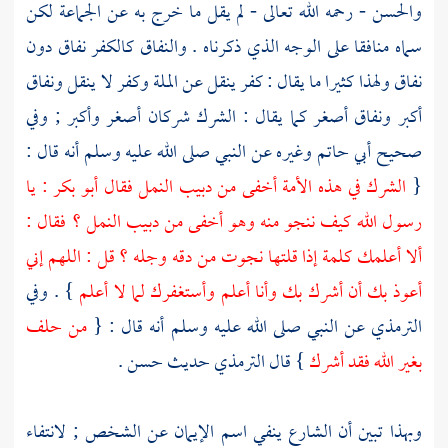
والحسن
- رحمه الله تعالى - لم يقل ما خرج به عن الجماعة لكن
سماه منافقا على الوجه الذي ذكرناه . والنفاق كالكفر نفاق دون
نفاق ولهذا كثيرا ما يقال : كفر ينقل عن الملة وكفر لا ينقل ونفاق
أكبر ونفاق أصغر كما يقال : الشرك شركان أصغر وأكبر ; وفي
صحيح
أبي حاتم
وغيره عن النبي صلى الله عليه وسلم أنه قال :
{
الشرك في هذه الأمة أخفى من دبيب النمل فقال
أبو بكر
: يا
رسول الله كيف ننجو منه وهو أخفى من دبيب النمل ؟ فقال :
ألا أعلمك كلمة إذا قلتها نجوت من دقه وجله ؟ قل : اللهم إني
أعوذ بك أن أشرك بك وأنا أعلم وأستغفرك لما لا أعلم
} . وفي
الترمذي
عن النبي صلى الله عليه وسلم أنه قال : {
من حلف
بغير الله فقد أشرك
} قال
الترمذي
حديث حسن .
وبهذا تبين أن الشارع ينفي اسم الإيمان عن الشخص ; لانتفاء