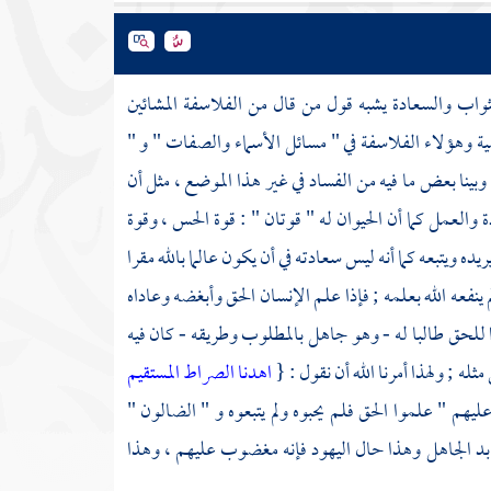
اب والسعادة يشبه قول من قال من
الفلاسفة
المشائين
ية
وهؤلاء
الفلاسفة
في " مسائل الأسماء والصفات " و "
وبينا بعض ما فيه من الفساد في غير هذا الموضع ، مثل أن
 والعمل كما أن الحيوان له " قوتان " : قوة الحس ، وقوة
ه ويتبعه كما أنه ليس سعادته في أن يكون عالما بالله مقرا
م ينفعه الله بعلمه ; فإذا علم الإنسان الحق وأبغضه وعاداه
لحق طالبا له - وهو جاهل بالمطلوب وطريقه - كان فيه
له ; ولهذا أمرنا الله أن نقول : {
اهدنا الصراط المستقيم
يهم " علموا الحق فلم يحبوه ولم يتبعوه و " الضالون "
ابد الجاهل وهذا حال
اليهود
فإنه مغضوب عليهم ، وهذا