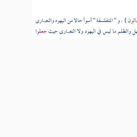
لون
} .
و " المتفلسفة "
أسوأ حالا من
اليهود
والنصارى
هل والظلم ما ليس في
اليهود
ولا
النصارى
حيث
جعلوا
ثم لم ينالوا من معرفة الله
[
ص:
587 ]
وأسمائه وصفاته
ضلالهم أكبر من هداهم وكانوا مترددين بين الجهل البسيط
نما يحصل ذلك بالعلم الإلهي وكلامهم فيه : لحم جمل غث
ا بين حق قليل وباطل فاسد كثير وكذلك في " العقول " و
ليس الأمر كذلك بل زعمهم أن هؤلاء هم الملائكة من جنس
 بشرط الإطلاق لا يكون إلا في الأذهان وكذلك كلامهم
ثم فيه من الشرك بالله وإثبات رب مبدع لجميع العالم سواه
 الرب معلول لرب فوقه ما هو أقبح من كلام
النصارى
في