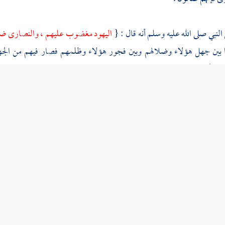
النبي صلى الله عليه وسلم أنه قال : {
اليهود
مغضوب عليهم ،
والنصارى
ضا
ا بين جهل هؤلاء وضلالهم وبين فجور هؤلاء وظلمهم فصار فيهم من الج
مجرد أن يعلموا الحقائق حتى يصير الإنسان عالما معقولا مطابقا للعالم الموجود
تبه ورسله وخلقه وأمره إلا شيئا نزرا قليلا فكان جهلهم أعظم من علمهم ، و
كب ; فإن كلامهم في الطبيعات والرياضيات لا يفيد كمال النفس وصلاحها وإ
 وعر لا سهل فيرتقى ولا سمين فينتقل . فإن كلامهم في " واجب الوجود " م
التي تزعم أتباعهم من أهل الملل أنها الملائكة التي أخبرت بها الرسل ; و
 واجب الوجود " هو الوجود المطلق بشرط الإطلاق مع اعترافهم بأن المطلق
النفوس يعود عند التحقيق إلى أمور مقدرة في الأذهان لا حقيقة لها في الأعيان 
ول له - وإثبات رب مبدع لكل ما تحت فلك القمر هو معلول الرب فوقه ، ذلك
لمسيح
ابن الله بكثير كثير كما بسط في غير هذا الموضع .