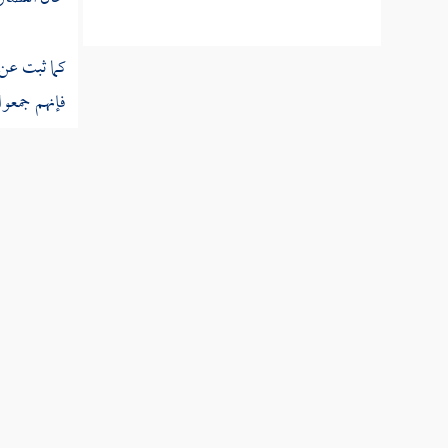
كما ثبت عن 
فإنهم جمعو
السعادة في 
وملائكته وك
والجهل المر
على رأس جبل
" النفوس " 
زعمهم أن "
في العقول و
- لكنه معل
قولهم : إن
ا