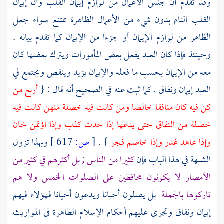
وقد تقدم أن جنس الأعمال من لوازم إيمان القلب وأن إيمان
القلب التام بدون شيء من الأعمال الظاهرة ممتنع سواء جعل
الظاهر من لوازم الإيمان أو جزءا من الإيمان كما تقدم بيانه .
وحينئذ فإذا كان العبد يفعل بعض المأمورات ويترك بعضها كان
معه من الإيمان بحسب ما فعله والإيمان يزيد وينقص ويجتمع في
العبد إيمان ونفاق . كما ثبت عنه في الصحيح أنه قال : {
أربع من
كن فيه كان منافقا خالصا ومن كانت فيه خصلة منهن كانت فيه
خصلة من النفاق حتى يدعها إذا حدث كذب وإذا اؤتمن خان
وإذا عاهد غدر وإذا خاصم فجر
} .
[
ص:
617 ]
وبهذا تزول
الشبهة في هذا الباب فإن
كثيرا من الناس ; بل أكثرهم في كثير من
الأمصار لا يكونون محافظين على الصلوات الخمس ولا هم
تاركوها بالجملة
بل يصلون أحيانا ويدعون أحيانا فهؤلاء فيهم
إيمان ونفاق وتجري عليهم أحكام الإسلام الظاهرة في المواريث