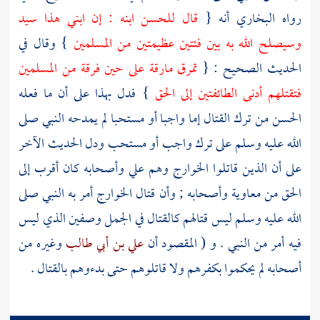
رواه
البخاري
أنه {
قال
للحسن
ابنه : إن ابني هذا سيد
وسيصلح الله به بين فئتين عظيمتين من المسلمين
} وقال في
الحديث الصحيح : {
تمرق مارقة على حين فرقة من المسلمين
فتقتلهم أدنى الطائفتين إلى الحق
} فدل بهذا على أن ما فعله
الحسن
من ترك القتال إما واجبا أو مستحبا لم يمدحه النبي صلى
الله عليه وسلم على ترك واجب أو مستحب ودل الحديث الآخر
على أن الذين قاتلوا
الخوارج
وهم
علي
وأصحابه كان أقرب إلى
الحق من
معاوية
وأصحابه ; وأن قتال
الخوارج
أمر به النبي صلى
الله عليه وسلم ليس قتالهم كالقتال في الجمل
وصفين
الذي ليس
فيه أمر من النبي . و ( المقصود أن
علي بن أبي طالب
وغيره من
أصحابه لم يحكموا بكفرهم ولا قاتلوهم حتى بدءوهم بالقتال .