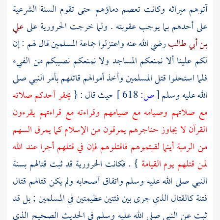
آتوهم ميراثه وكانت تعصم دماؤهم حتى تقوم السنة الشرعية
على أحدهم بما يوجب عقوبته . ولما خرجت
الحرورية
على
علي
بن أبي طالب
رضي الله عنه واعتزلوا جماعة المسلمين قال لهم : إن
لكم علينا ألا نمنعكم المساجد ولا نمنعكم نصيبكم من الفيء
فلما استحلوا قتل المسلمين وأخذ أموالهم قاتلهم بأمر النبي صلى
الله عليه وسلم
[
ص:
618 ]
حيث قال : {
يحقر أحدكم صلاته
مع صلاتهم وصيامه مع صيامهم وقراءته مع قراءتهم يقرءون
القرآن لا يجاوز حناجرهم يمرقون من الإسلام كما يمرق السهم
من الرمية أينما لقيتموهم فاقتلوهم فإن في قتلهم أجرا عند الله
لمن قتلهم يوم القيامة
} . فكانت
الحرورية
قد ثبت قتالهم بسنة
النبي صلى الله عليه وسلم واتفاق أصحابه ولم يكن قتالهم قتال
فتنة كالقتال الذي جرى بين فئتين عظيمتين في المسلمين ; بل قد
ثبت عن النبي صلى الله عليه وسلم في الحديث الصحيح الذي