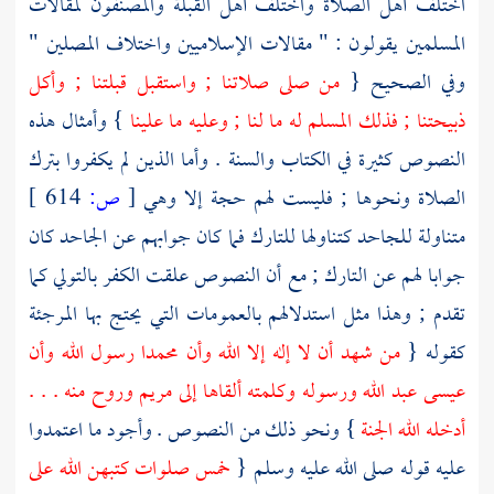
اختلف أهل الصلاة واختلف أهل القبلة والمصنفون لمقالات
المسلمين يقولون : " مقالات الإسلاميين واختلاف المصلين "
وفي الصحيح {
من صلى صلاتنا ; واستقبل قبلتنا ; وأكل
ذبيحتنا ; فذلك المسلم له ما لنا ; وعليه ما علينا
} وأمثال هذه
النصوص كثيرة في الكتاب والسنة . وأما الذين لم يكفروا بترك
الصلاة ونحوها ; فليست لهم حجة إلا وهي
[
ص:
614 ]
متناولة للجاحد كتناولها للتارك فما كان جوابهم عن الجاحد كان
جوابا لهم عن التارك ; مع أن النصوص علقت الكفر بالتولي كما
تقدم ; وهذا مثل استدلالهم بالعمومات التي يحتج بها
المرجئة
كقوله {
من شهد أن لا إله إلا الله وأن
محمدا
رسول الله وأن
عيسى
عبد الله ورسوله وكلمته ألقاها إلى مريم وروح منه . . .
أدخله الله الجنة
} ونحو ذلك من النصوص . وأجود ما اعتمدوا
عليه قوله صلى الله عليه وسلم {
خمس صلوات كتبهن الله على