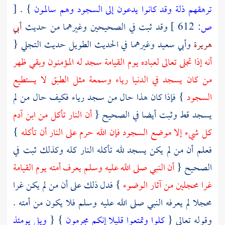
ترهقهم ذلة وقد كانوا يدعون إلى السجود وهم سالمون
} .
[
ص:
612 ]
وقد ثبت في الصحيحين وغيرهما من حديث
أبي
هريرة
وأبي سعيد
وغيرهما في الحديث الطويل حديث التجلي {
أنه إذا تجلى تعالى لعباده يوم القيامة سجد له المؤمنون وبقي ظهر
من كان يسجد في الدنيا رياء وسمعة مثل الطبق لا يستطيع
السجود
} فإذا كان هذا حال من سجد رياء فكيف حال من لم
يسجد قط وثبت أيضا في الصحيح {
أن النار تأكل من ابن
آدم
كل شيء إلا موضع السجود فإن الله حرم على النار أن تأكله
}
فعلم أن من لم يكن يسجد لله تأكله النار كله وكذلك ثبت في
الصحيح {
أن النبي صلى الله عليه وسلم يعرف أمته يوم القيامة
غرا محجلين من آثار الوضوء
} فدل ذلك على أن من لم يكن غرا
محجلا لم يعرفه النبي صلى الله عليه وسلم فلا يكون من أمته .
وقوله تعالى {
كلوا وتمتعوا قليلا إنكم مجرمون
} {
ويل يومئذ