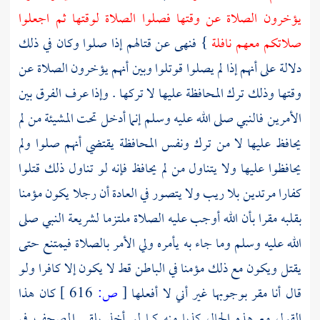
يؤخرون الصلاة عن وقتها فصلوا الصلاة لوقتها ثم اجعلوا
صلاتكم معهم نافلة
} فنهى عن قتالهم إذا صلوا وكان في ذلك
دلالة على أنهم إذا لم يصلوا قوتلوا وبين أنهم يؤخرون الصلاة عن
وقتها وذلك ترك المحافظة عليها لا تركها . وإذا عرف الفرق بين
الأمرين فالنبي صلى الله عليه وسلم إنما أدخل تحت المشيئة من لم
يحافظ عليها لا من ترك ونفس المحافظة يقتضي أنهم صلوا ولم
يحافظوا عليها ولا يتناول من لم يحافظ فإنه لو تناول ذلك قتلوا
كفارا مرتدين بلا ريب ولا يتصور في العادة أن رجلا يكون مؤمنا
بقلبه مقرا بأن الله أوجب عليه الصلاة ملتزما لشريعة النبي صلى
الله عليه وسلم وما جاء به يأمره ولي الأمر بالصلاة فيمتنع حتى
يقتل ويكون مع ذلك مؤمنا في الباطن قط لا يكون إلا كافرا ولو
قال أنا مقر بوجوبها غير أني لا أفعلها
[
ص:
616 ]
كان هذا
القول مع هذه الحال كذبا منه كما لو أخذ يلقي المصحف في