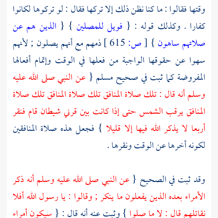
وقتها فقالوا : ما كنا نظن ذلك إلا تركها فقال : لو تركوها لكانوا
كفارا . وكذلك قوله : {
فويل للمصلين
} {
الذين هم عن
صلاتهم ساهون
}
[
ص:
615 ]
ذمهم مع أنهم يصلون ; لأنهم
سهوا عن حقوقها الواجبة من فعلها في الوقت وإتمام أفعالها
المفروضة كما ثبت في صحيح
مسلم
{
عن النبي صلى الله عليه
وسلم أنه قال : تلك صلاة المنافق تلك صلاة المنافق تلك صلاة
المنافق يرقب الشمس حتى إذا كانت بين قرني شيطان قام فنقر
أربعا لا يذكر الله فيها إلا قليلا
} فجعل هذه صلاة المنافقين
لكونه أخرها عن الوقت ونقرها .
وقد ثبت في الصحيح {
عن النبي صلى الله عليه وسلم أنه ذكر
الأمراء بعده الذين يفعلون ما ينكر ; وقالوا : يا رسول الله أفلا
نقاتلهم قال : لا ما صلوا
} وثبت عنه أنه قال : {
سيكون أمراء