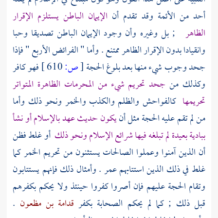
أحد من الأئمة وقد تقدم أن
الإيمان الباطن يستلزم الإقرار
الظاهر
; بل وغيره وأن وجود الإيمان الباطن تصديقا وحبا
وانقيادا بدون الإقرار الظاهر ممتنع . وأما " الفرائض الأربع " فإذا
جحد وجوب شيء منها بعد بلوغ الحجة
[
ص:
610 ]
فهو كافر
وكذلك من
جحد تحريم شيء من المحرمات الظاهرة المتواتر
تحريمها
كالفواحش والظلم والكذب والخمر ونحو ذلك وأما
من لم تقم عليه الحجة مثل أن
يكون حديث عهد بالإسلام أو نشأ
ببادية بعيدة لم تبلغه فيها شرائع الإسلام ونحو ذلك
أو غلط فظن
أن الذين آمنوا وعملوا الصالحات يستثنون من تحريم الخمر كما
غلط في ذلك الذين استتابهم
عمر
. وأمثال ذلك فإنهم يستتابون
وتقام الحجة عليهم فإن أصروا كفروا حينئذ ولا يحكم بكفرهم
قبل ذلك ; كما لم يحكم
الصحابة
بكفر
قدامة بن مظعون
.