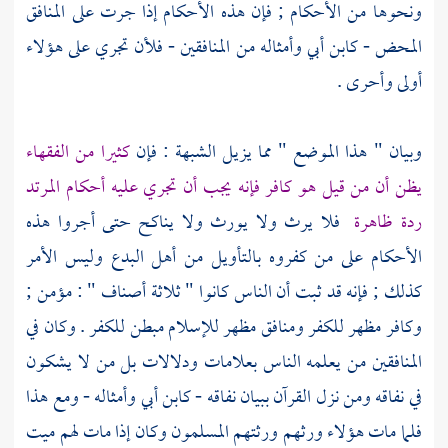
ونحوها من الأحكام ; فإن هذه الأحكام إذا جرت على المنافق
المحض -
كابن أبي
وأمثاله من المنافقين - فلأن تجري على هؤلاء
أولى وأحرى .
وبيان " هذا الموضع " مما يزيل الشبهة : فإن
كثيرا من الفقهاء
يظن أن من قيل هو كافر فإنه يجب أن تجري عليه أحكام المرتد
ردة ظاهرة
فلا يرث ولا يورث ولا يناكح حتى أجروا هذه
الأحكام على من كفروه بالتأويل من أهل البدع وليس الأمر
كذلك ; فإنه قد ثبت أن الناس كانوا " ثلاثة أصناف " : مؤمن ;
وكافر مظهر للكفر ومنافق مظهر للإسلام مبطن للكفر . وكان في
المنافقين من يعلمه الناس بعلامات ودلالات بل من لا يشكون
في نفاقه ومن نزل القرآن ببيان نفاقه -
كابن أبي
وأمثاله - ومع هذا
فلما مات هؤلاء ورثهم ورثتهم المسلمون وكان إذا مات لهم ميت