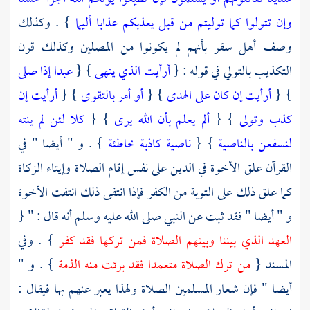
وإن تتولوا كما توليتم من قبل يعذبكم عذابا أليما
} . وكذلك
وصف أهل سقر بأنهم لم يكونوا من المصلين وكذلك قرن
التكذيب بالتولي في قوله : {
أرأيت الذي ينهى
} {
عبدا إذا صلى
} {
أرأيت إن كان على الهدى
} {
أو أمر بالتقوى
} {
أرأيت إن
كذب وتولى
} {
ألم يعلم بأن الله يرى
} {
كلا لئن لم ينته
لنسفعن بالناصية
} {
ناصية كاذبة خاطئة
} . و " أيضا " في
القرآن علق الأخوة في الدين على نفس إقام الصلاة وإيتاء الزكاة
كما علق ذلك على التوبة من الكفر فإذا انتفى ذلك انتفت الأخوة
و " أيضا " فقد ثبت عن النبي صلى الله عليه وسلم أنه قال : " {
العهد الذي بيننا وبينهم الصلاة فمن تركها فقد كفر
} . وفي
المسند {
من ترك الصلاة متعمدا فقد برئت منه الذمة
} . و "
أيضا " فإن شعار المسلمين الصلاة ولهذا يعبر عنهم بها فيقال :