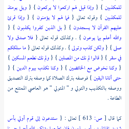
للمكذبين
} {
وإذا قيل لهم اركعوا لا يركعون
} {
ويل يومئذ
للمكذبين
} وقوله تعالى {
فما لهم لا يؤمنون
} {
وإذا قرئ
عليهم القرآن لا يسجدون
} {
بل الذين كفروا يكذبون
} {
والله أعلم بما يوعون
} . وكذلك قوله تعالى {
فلا صدق ولا
صلى
} {
ولكن كذب وتولى
} . وكذلك قوله تعالى {
ما سلككم
في سقر
} {
قالوا لم نك من المصلين
} {
ولم نك نطعم المسكين
}
{
وكنا نخوض مع الخائضين
} {
وكنا نكذب بيوم الدين
} {
حتى أتانا اليقين
} فوصفه بترك الصلاة كما وصفه بترك التصديق
ووصفه بالتكذيب والتولي و " المتولي " هو العاصي الممتنع من
الطاعة .
كما قال
[
ص:
613 ]
تعالى : {
ستدعون إلى قوم أولي بأس
شديد تقاتلونهم أو يسلمون فإن تطيعوا يؤتكم الله أجرا حسنا