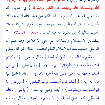
الله وسبحان الله ونهاهم عن الكبر والشرك
} في حديث قد
ذكرته في غير هذا الموضع فإن المستكبر عن عبادة الله لا يعبده فلا
يكون مستسلما له والذي يعبده ويعبد غيره يكون مشركا به فلا
يكون سالما له بل يكون له فيه شرك .
ولفظ " الإسلام
"
يتضمن الاستسلام والسلامة التي هي الإخلاص وقد علم أن
الرسل جميعهم بعثوا بالإسلام العام المتضمن لذلك كما قال تعالى
: {
يحكم بها النبيون الذين أسلموا
} وقال
موسى
: {
إن كنتم
آمنتم بالله فعليه توكلوا إن كنتم مسلمين
} وقال تعالى : {
بلى من
أسلم وجهه لله وهو محسن فله أجره عند ربه
} وقال
الخليل
لما
قال له ربه : {
أسلم قال أسلمت لرب العالمين
} {
ووصى بها
إبراهيم بنيه ويعقوب
} - أيضا وصى بها بنيه - {
يا بني إن الله
اصطفى لكم الدين فلا تموتن إلا وأنتم مسلمون
} وقال
يوسف