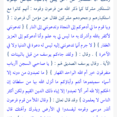
المستكبر مشركا كما ذكر الله عن
فرعون
وقومه : أنهم كانوا مع
استكبارهم وجحودهم مشركين فقال عن مؤمن
آل
فرعون
: {
ويا قوم ما لي أدعوكم إلى النجاة وتدعونني إلى النار
} {
تدعونني
لأكفر بالله وأشرك به ما ليس لي به علم وأنا أدعوكم إلى العزيز
الغفار
} {
لا جرم أنما تدعونني إليه ليس له دعوة في الدنيا ولا في
الآخرة
} . وقال : {
ولقد جاءكم يوسف من قبل بالبينات
}
الآية . وقال
يوسف الصديق
لهم : {
يا صاحبي السجن أأرباب
متفرقون خير أم الله الواحد القهار
} {
ما تعبدون من دونه إلا
أسماء سميتموها أنتم وآباؤكم ما أنزل الله بها من سلطان إن
الحكم إلا لله أمر ألا تعبدوا إلا إياه ذلك الدين القيم ولكن أكثر
الناس لا يعلمون
} وقد قال تعالى : {
وقال الملأ من قوم فرعون
أتذر موسى وقومه ليفسدوا في الأرض ويذرك وآلهتك قال