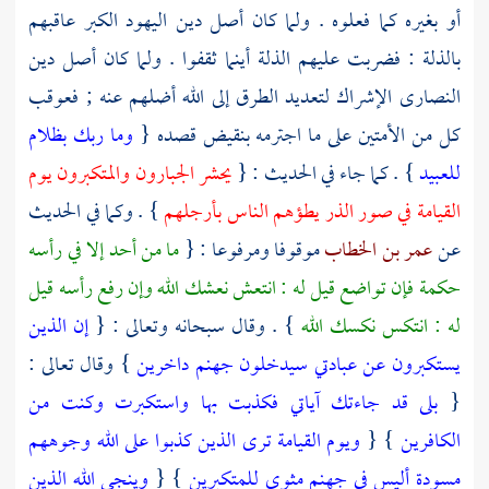
أو بغيره كما فعلوه . ولما كان أصل دين
اليهود
الكبر عاقبهم
بالذلة : فضربت عليهم الذلة أينما ثقفوا . ولما كان أصل دين
النصارى
الإشراك لتعديد الطرق إلى الله أضلهم عنه ; فعوقب
كل من الأمتين على ما اجترمه بنقيض قصده {
وما ربك بظلام
للعبيد
} . كما جاء في الحديث : {
يحشر الجبارون والمتكبرون يوم
القيامة في صور الذر يطؤهم الناس بأرجلهم
} . وكما في الحديث
عن
عمر بن الخطاب
موقوفا ومرفوعا : {
ما من أحد إلا في رأسه
حكمة فإن تواضع قيل له : انتعش نعشك الله وإن رفع رأسه قيل
له : انتكس نكسك الله
} . وقال سبحانه وتعالى : {
إن الذين
يستكبرون عن عبادتي سيدخلون جهنم داخرين
} وقال تعالى :
{
بلى قد جاءتك آياتي فكذبت بها واستكبرت وكنت من
الكافرين
} {
ويوم القيامة ترى الذين كذبوا على الله وجوههم
مسودة أليس في جهنم مثوى للمتكبرين
} {
وينجي الله الذين