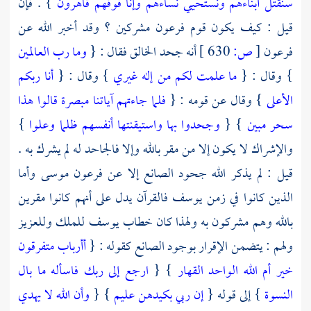
سنقتل أبناءهم ونستحيي نساءهم وإنا فوقهم قاهرون
} . فإن
قيل : كيف يكون قوم
فرعون
مشركين ؟ وقد أخبر الله عن
فرعون
[
ص:
630 ]
أنه جحد الخالق فقال : {
وما رب العالمين
} وقال : {
ما علمت لكم من إله غيري
} وقال : {
أنا ربكم
الأعلى
} وقال عن قومه : {
فلما جاءتهم آياتنا مبصرة قالوا هذا
سحر مبين
} {
وجحدوا بها واستيقنتها أنفسهم ظلما وعلوا
}
والإشراك لا يكون إلا من مقر بالله وإلا فالجاحد له لم يشرك به .
قيل : لم يذكر الله جحود الصانع إلا عن
فرعون
موسى
وأما
الذين كانوا في زمن
يوسف
فالقرآن يدل على أنهم كانوا مقرين
بالله وهم مشركون به ولهذا كان خطاب
يوسف
للملك وللعزيز
ولهم : يتضمن الإقرار بوجود الصانع كقوله : {
أأرباب متفرقون
خير أم الله الواحد القهار
} {
ارجع إلى ربك فاسأله ما بال
النسوة
} إلى قوله {
إن ربي بكيدهن عليم
} {
وأن الله لا يهدي