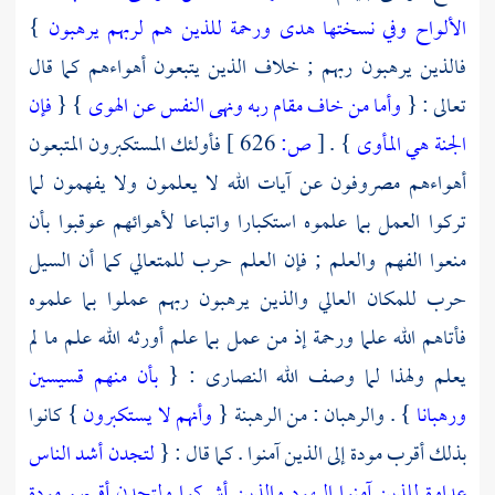
الألواح وفي نسختها هدى ورحمة للذين هم لربهم يرهبون
}
فالذين يرهبون ربهم ; خلاف الذين يتبعون أهواءهم كما قال
تعالى : {
وأما من خاف مقام ربه ونهى النفس عن الهوى
} {
فإن
الجنة هي المأوى
} .
[
ص:
626 ]
فأولئك المستكبرون المتبعون
أهواءهم مصروفون عن آيات الله لا يعلمون ولا يفهمون لما
تركوا العمل بما علموه استكبارا واتباعا لأهوائهم عوقبوا بأن
منعوا الفهم والعلم ; فإن العلم حرب للمتعالي كما أن السيل
حرب للمكان العالي والذين يرهبون ربهم عملوا بما علموه
فأتاهم الله علما ورحمة إذ من عمل بما علم أورثه الله علم ما لم
يعلم ولهذا لما وصف الله
النصارى
: {
بأن منهم قسيسين
ورهبانا
} . والرهبان : من الرهبنة {
وأنهم لا يستكبرون
} كانوا
بذلك أقرب مودة إلى الذين آمنوا . كما قال : {
لتجدن أشد الناس
عداوة للذين آمنوا اليهود والذين أشركوا ولتجدن أقربهم مودة