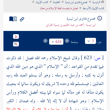
الرئيسية
مجموع فتاوى ابن تيمية
العقيدة
كتاب الإيمان
تراجم الأعلام
كتاب الإيمان الأوسط
فصل ما يتضمنه لفظ الإسلام من معان
مجموع فتاوى ابن تيمية
ابن تيمية - أحمد بن عبد الحليم بن تيمية الحراني
جزء
صفحة
7
623
[
ص:
623 ]
وقال شيخ الإسلام رحمه الله فصل : قد ذكرت
فيما تقدم من القواعد : أن " الإسلام " الذي هو دين الله الذي
أنزل به كتبه ; وأرسل به رسله ; وهو أن يسلم العبد لله رب
العالمين ; فيستسلم لله وحده لا شريك له ويكون سالما له بحيث
يكون متألها له غير متأله لما سواه كما بينته أفضل الكلام ورأس
الإسلام : وهو شهادة أن لا إله إلا الله . وله ضدان : الكبر
والشرك ولهذا روي {
أن
نوحا
عليه السلام أمر بنيه بلا إله إلا