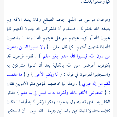
كما وصفوا بذلك .
وفرعون
موسى
هو الذي جحد الصانع وكان يعبد الآلهة ولم
يصفه الله بالشرك . فمعلوم أن المشركين قد يحبون آلهتهم كما
يحبون الله أو تزيد محبتهم لهم على محبتهم لله ; ولهذا : يشتمون
الله إذا شتمت آلهتهم . كما قال تعالى : {
ولا تسبوا الذين يدعون
من دون الله فيسبوا الله عدوا بغير علم
} .
فقوم
فرعون
قد
يكونون أعرضوا عن الله بالكلية بعد أن كانوا مشركين به
واستجابوا
لفرعون
في قوله : {
أنا ربكم الأعلى
} و {
ما علمت
لكم من إله غيري
} . ولهذا لما خاطبهم المؤمن ذكر الأمرين فقال
: {
تدعونني لأكفر بالله وأشرك به ما ليس لي به علم
} فذكر
الكفر به الذي قد يتناول جحوده وذكر الإشراك به أيضا ; فكان
كلامه متناولا للمقالتين والحالين جميعا . فقد تبين : أن المستكبر