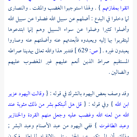
اتقوا بمفازتهم
} . ولهذا استوجبوا الغضب والمقت .
والنصارى
لما دخلوا في البدع : أضلهم عن سبيل الله فضلوا عن سبيل الله
وأضلوا كثيرا وضلوا عن سواء السبيل وهم إنما ابتدعوها
ليتقربوا بها إليه ويعبدوه فأبعدتهم عنه وأضلتهم عنه وصاروا
يعبدون غيره .
[
ص:
629 ]
فتدبر هذا والله تعالى يهدينا صراطه
المستقيم صراط الذين أنعم عليهم غير المغضوب عليهم
والضالين .
وقد وصف بعض
اليهود
بالشرك في قوله : {
وقالت اليهود عزير
ابن الله
} وفي قوله : {
قل هل أنبئكم بشر من ذلك مثوبة عند
الله من لعنه الله وغضب عليه وجعل منهم القردة والخنازير
وعبد الطاغوت
} ففي
اليهود
من عبد الأصنام وعبد البشر ;
وذلك أن المستكبر عن الحق يبتلى بالانقياد للباطل فيكون