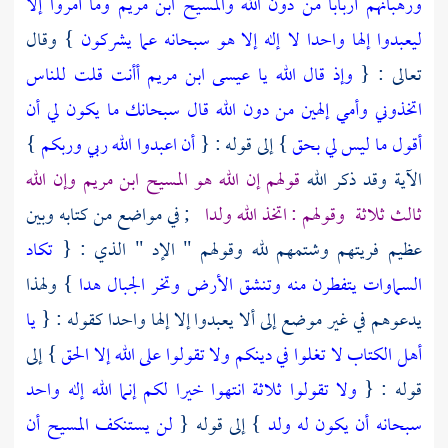
ورهبانهم أربابا من دون الله والمسيح ابن مريم وما أمروا إلا
ليعبدوا إلها واحدا لا إله إلا هو سبحانه عما يشركون
} وقال
تعالى : {
وإذ قال الله يا عيسى ابن مريم أأنت قلت للناس
اتخذوني وأمي إلهين من دون الله قال سبحانك ما يكون لي أن
أقول ما ليس لي بحق
} إلى قوله : {
أن اعبدوا الله ربي وربكم
}
الآية وقد ذكر الله
قولهم إن الله هو
المسيح ابن مريم
وإن الله
ثالث ثلاثة
وقولهم : اتخذ الله ولدا
; في مواضع من كتابه وبين
عظيم فريتهم وشتمهم لله وقولهم " الإد " الذي : {
تكاد
السماوات يتفطرن منه وتنشق الأرض وتخر الجبال هدا
} ولهذا
يدعوهم في غير موضع إلى ألا يعبدوا إلا إلها واحدا كقوله : {
يا
أهل الكتاب لا تغلوا في دينكم ولا تقولوا على الله إلا الحق
} إلى
قوله : {
ولا تقولوا ثلاثة انتهوا خيرا لكم إنما الله إله واحد
سبحانه أن يكون له ولد
} إلى قوله {
لن يستنكف المسيح أن