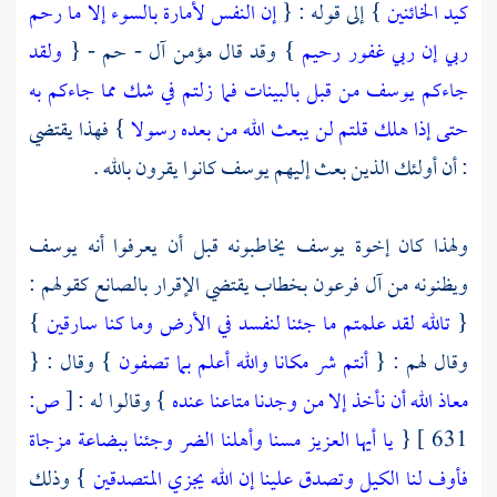
كيد الخائنين
} إلى قوله : {
إن النفس لأمارة بالسوء إلا ما رحم
ربي إن ربي غفور رحيم
} وقد قال مؤمن آل - حم - {
ولقد
جاءكم يوسف من قبل بالبينات فما زلتم في شك مما جاءكم به
حتى إذا هلك قلتم لن يبعث الله من بعده رسولا
} فهذا يقتضي
: أن أولئك الذين بعث إليهم
يوسف
كانوا يقرون بالله .
ولهذا كان إخوة
يوسف
يخاطبونه قبل أن يعرفوا أنه
يوسف
ويظنونه من
آل
فرعون
بخطاب يقتضي الإقرار بالصانع كقولهم :
{
تالله لقد علمتم ما جئنا لنفسد في الأرض وما كنا سارقين
}
وقال لهم : {
أنتم شر مكانا والله أعلم بما تصفون
} وقال : {
معاذ الله أن نأخذ إلا من وجدنا متاعنا عنده
} وقالوا له :
[
ص:
631 ]
{
يا أيها العزيز مسنا وأهلنا الضر وجئنا ببضاعة مزجاة
فأوف لنا الكيل وتصدق علينا إن الله يجزي المتصدقين
} وذلك