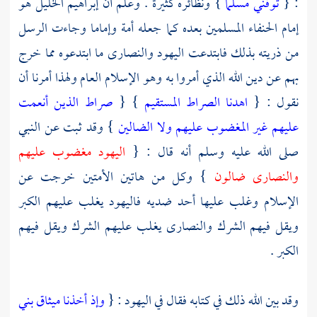
: {
توفني مسلما
} ونظائره كثيرة . وعلم أن
إبراهيم الخليل
هو
إمام الحنفاء المسلمين بعده كما جعله أمة وإماما وجاءت الرسل
من ذريته بذلك فابتدعت
اليهود
والنصارى
ما ابتدعوه مما خرج
بهم عن دين الله الذي أمروا به وهو الإسلام العام ولهذا أمرنا أن
نقول : {
اهدنا الصراط المستقيم
} {
صراط الذين أنعمت
عليهم غير المغضوب عليهم ولا الضالين
} وقد ثبت عن النبي
صلى الله عليه وسلم أنه قال : {
اليهود
مغضوب عليهم
والنصارى
ضالون
} وكل من هاتين الأمتين خرجت عن
الإسلام وغلب عليها أحد ضديه
فاليهود
يغلب عليهم الكبر
ويقل فيهم الشرك
والنصارى
يغلب عليهم الشرك ويقل فيهم
الكبر .
وقد بين الله ذلك في كتابه فقال في
اليهود
: {
وإذ أخذنا ميثاق بني