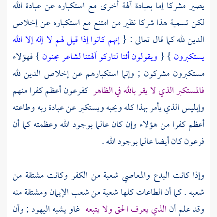
يصير مشركا إما بعبادة آلهة أخرى مع استكباره عن عبادة الله
لكن تسمية هذا شركا نظير من امتنع مع استكباره عن إخلاص
الدين لله كما قال تعالى : {
إنهم كانوا إذا قيل لهم لا إله إلا الله
يستكبرون
} {
ويقولون أئنا لتاركو آلهتنا لشاعر مجنون
} فهؤلاء
مستكبرون مشركون ; وإنما استكبارهم عن إخلاص الدين لله
فالمستكبر الذي لا يقر بالله في الظاهر
كفرعون
أعظم كفرا منهم
وإبليس الذي يأمر بهذا كله ويحبه ويستكبر عن عبادة ربه وطاعته
أعظم كفرا من هؤلاء وإن كان عالما بوجود الله وعظمته كما أن
فرعون
كان أيضا عالما بوجود الله .
وإذا كانت البدع والمعاصي شعبة من الكفر وكانت مشتقة من
شعبه . كما أن الطاعات كلها شعبة من شعب الإيمان ومشتقة منه
وقد علم أن
الذي يعرف الحق ولا يتبعه
غاو يشبه
اليهود
; وأن