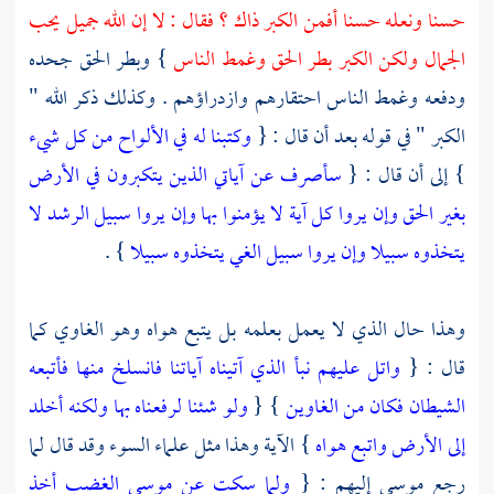
حسنا ونعله حسنا أفمن الكبر ذاك ؟ فقال : لا إن الله جميل يحب
الجمال ولكن الكبر بطر الحق وغمط الناس
} وبطر الحق جحده
ودفعه وغمط الناس احتقارهم وازدراؤهم . وكذلك ذكر الله "
الكبر " في قوله بعد أن قال : {
وكتبنا له في الألواح من كل شيء
} إلى أن قال : {
سأصرف عن آياتي الذين يتكبرون في الأرض
بغير الحق وإن يروا كل آية لا يؤمنوا بها وإن يروا سبيل الرشد لا
يتخذوه سبيلا وإن يروا سبيل الغي يتخذوه سبيلا
} .
وهذا حال الذي لا يعمل بعلمه بل يتبع هواه وهو الغاوي كما
قال : {
واتل عليهم نبأ الذي آتيناه آياتنا فانسلخ منها فأتبعه
الشيطان فكان من الغاوين
} {
ولو شئنا لرفعناه بها ولكنه أخلد
إلى الأرض واتبع هواه
} الآية وهذا مثل علماء السوء وقد قال لما
رجع
موسى
إليهم : {
ولما سكت عن موسى الغضب أخذ