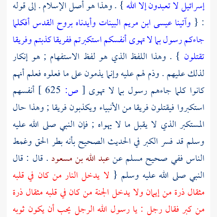
إسرائيل لا تعبدون إلا الله
} . وهذا هو أصل الإسلام . إلى قوله
: {
وآتينا عيسى ابن مريم البينات وأيدناه بروح القدس أفكلما
جاءكم رسول بما لا تهوى أنفسكم استكبرتم ففريقا كذبتم وفريقا
تقتلون
} . وهذا اللفظ الذي هو لفظ الاستفهام ; هو إنكار
لذلك عليهم . وذم لهم عليه وإنما يذمون على ما فعلوه فعلم أنهم
كانوا كلما جاءهم رسول بما لا تهوى
[
ص:
625 ]
أنفسهم
استكبروا فيقتلون فريقا من الأنبياء ويكذبون فريقا ; وهذا حال
المستكبر الذي لا يقبل ما لا يهواه ; فإن النبي صلى الله عليه
وسلم قد فسر الكبر في الحديث الصحيح بأنه بطر الحق وغمط
الناس ففي صحيح
مسلم
عن
عبد الله بن مسعود
. قال : قال
النبي صلى الله عليه وسلم {
لا يدخل النار من كان في قلبه
مثقال ذرة من إيمان ولا يدخل الجنة من كان في قلبه مثقال ذرة
من كبر فقال رجل : يا رسول الله الرجل يحب أن يكون ثوبه