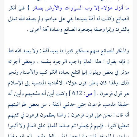
ما أنزل هؤلاء إلا رب السماوات والأرض بصائر
} فلما أنكر
الصانع وكانت له آلهة يعبدها بقي على عبادتها ولم يصفه الله تعالى
بالشرك وإنما وصفه بجحود الصانع وعبادة آلهة أخرى .
والمنكر للصانع منهم مستكبر كثيرا ما يعبد آلهة ; ولا يعبد الله قط
; فإنه يقول : هذا العالم واجب الوجود بنفسه . وبعض أجزائه
مؤثر في بعض ويقول إنما انتفع بعبادة الكواكب والأصنام ونحو
ذلك ولهذا كان باطن قول هؤلاء
الاتحادية
المنتسبة إلى الإسلام
هو قول
فرعون
.
[
ص:
632 ]
وكنت أبين أنه مذهبهم وأبين أنه
حقيقة مذهب
فرعون
حتى حدثني الثقة : عن بعض طواغيتهم
أنه قال : نحن على قول
فرعون
; ولهذا يعظمون
فرعون
في كتبهم
تعظيما كثيرا . فإنهم لم يجعلوا ثم صانعا للعالم خلق العالم ولا أثبتوا
ربا مدبرا للمخلوقات وإنما جعلوا نفس الطبيعة هي الصانع ولهذا