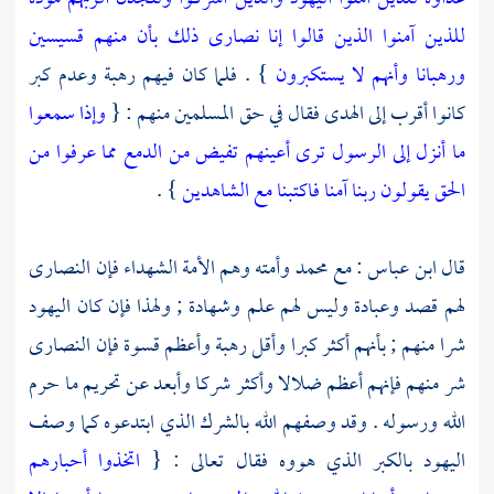
للذين آمنوا الذين قالوا إنا نصارى ذلك بأن منهم قسيسين
ورهبانا وأنهم لا يستكبرون
} . فلما كان فيهم رهبة وعدم كبر
كانوا أقرب إلى الهدى فقال في حق المسلمين منهم : {
وإذا سمعوا
ما أنزل إلى الرسول ترى أعينهم تفيض من الدمع مما عرفوا من
الحق يقولون ربنا آمنا فاكتبنا مع الشاهدين
} .
قال
ابن عباس
: مع
محمد
وأمته وهم الأمة الشهداء فإن
النصارى
لهم قصد وعبادة وليس لهم علم وشهادة ; ولهذا فإن كان
اليهود
شرا منهم ; بأنهم أكثر كبرا وأقل رهبة وأعظم قسوة فإن
النصارى
شر منهم فإنهم أعظم ضلالا وأكثر شركا وأبعد عن تحريم ما حرم
الله ورسوله . وقد وصفهم الله بالشرك الذي ابتدعوه كما وصف
اليهود
بالكبر الذي هووه فقال تعالى : {
اتخذوا أحبارهم