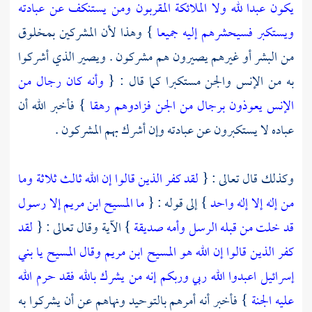
يكون عبدا لله ولا الملائكة المقربون ومن يستنكف عن عبادته
ويستكبر فسيحشرهم إليه جميعا
} وهذا لأن المشركين بمخلوق
من البشر أو غيرهم يصيرون هم مشركون . ويصير الذي أشركوا
به من الإنس والجن مستكبرا كما قال : {
وأنه كان رجال من
الإنس يعوذون برجال من الجن فزادوهم رهقا
} فأخبر الله أن
عباده لا يستكبرون عن عبادته وإن أشرك بهم المشركون .
وكذلك قال تعالى : {
لقد كفر الذين قالوا إن الله ثالث ثلاثة وما
من إله إلا إله واحد
} إلى قوله : {
ما المسيح ابن مريم إلا رسول
قد خلت من قبله الرسل وأمه صديقة
} الآية وقال تعالى : {
لقد
كفر الذين قالوا إن الله هو المسيح ابن مريم وقال المسيح يا بني
إسرائيل اعبدوا الله ربي وربكم إنه من يشرك بالله فقد حرم الله
عليه الجنة
} فأخبر أنه أمرهم بالتوحيد ونهاهم عن أن يشركوا به