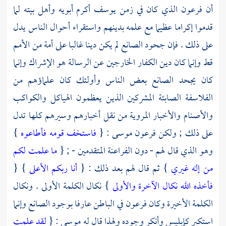
أن
فرعون
الذي كان في زمن
يوسف
أكرم أبويه وأهل بيته لما
قدموا إكراما عظيما مع علمه بدينهم واستقراء أحوال الناس يدل
على ذلك . فإن جحود الصانع لم يكن دينا غالبا على أمة من الأمم
قط وإنما كان دين الكفار الخارجين عن الرسالة هو الإشراك وإنما
كان يجحد الصانع بعض الناس وأولئك كان علماؤهم من
الفلاسفة الصابئة المشركين الذين يعظمون الهياكل والكواكب
والأصنام والأخبار المروية من نقل أخبارهم وسيرهم كلها تدل
على ذلك ; ولكن
فرعون
موسى
: {
فاستخف قومه فأطاعوه
}
وهو الذي قال لهم - دون
الفراعنة
المتقدمين - ; {
ما علمت لكم
من إله غيري
} ثم قال لهم بعد ذلك : {
أنا ربكم الأعلى
} {
فأخذه الله نكال الآخرة والأولى
} نكال الكلمة الأولى . ونكال
الكلمة الأخيرة وكان
فرعون
في الباطن عارفا بوجود الصانع وإنما
استكبر كإبليس وأنكر وجوده ولهذا قال له
موسى
: {
لقد علمت