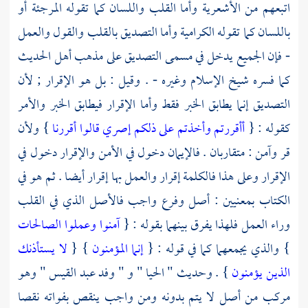
اتبعهم من
الأشعرية
وأما القلب واللسان كما تقوله
المرجئة
أو
باللسان كما تقوله
الكرامية
وأما التصديق بالقلب والقول والعمل
- فإن الجميع يدخل في مسمى التصديق على مذهب
أهل الحديث
كما فسره شيخ الإسلام وغيره - . وقيل : بل هو الإقرار ; لأن
التصديق إنما يطابق الخبر فقط وأما الإقرار فيطابق الخبر والأمر
كقوله : {
أأقررتم وأخذتم على ذلكم إصري قالوا أقررنا
} ولأن
قر وآمن : متقاربان . فالإيمان دخول في الأمن والإقرار دخول في
الإقرار وعلى هذا فالكلمة إقرار والعمل بها إقرار أيضا . ثم هو في
الكتاب بمعنيين : أصل وفرع واجب فالأصل الذي في القلب
وراء العمل فلهذا يفرق بينهما بقوله : {
آمنوا وعملوا الصالحات
} والذي يجمعهما كما في قوله : {
إنما المؤمنون
} {
لا يستأذنك
الذين يؤمنون
} . وحديث " الحيا " و "
وفد
عبد القيس
" وهو
مركب من أصل لا يتم بدونه ومن واجب ينقص بفواته نقصا