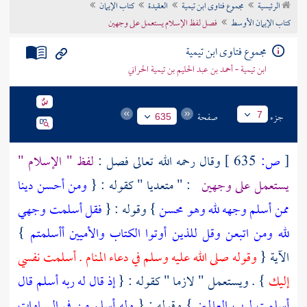
الرئيسية
مجموع فتاوى ابن تيمية
العقيدة
كتاب الإيمان
تراجم الأعلام
كتاب الإيمان الأوسط
فصل لفظ الإسلام يستعمل على وجهين
مجموع فتاوى ابن تيمية
ابن تيمية - أحمد بن عبد الحليم بن تيمية الحراني
جزء
صفحة
7
635
[
ص:
635 ]
وقال رحمه الله تعالى فصل :
لفظ " الإسلام "
يستعمل على وجهين
: " متعديا " كقوله : {
ومن أحسن دينا
ممن أسلم وجهه لله وهو محسن
} وقوله : {
فقل أسلمت وجهي
لله ومن اتبعن وقل للذين أوتوا الكتاب والأميين أأسلمتم
}
الآية {
وقوله صلى الله عليه وسلم في دعاء المنام . أسلمت نفسي
إليك
} . ويستعمل " لازما " كقوله : {
إذ قال له ربه أسلم قال
أسلمت لرب العالمين
} وقوله : {
وله أسلم من في السماوات