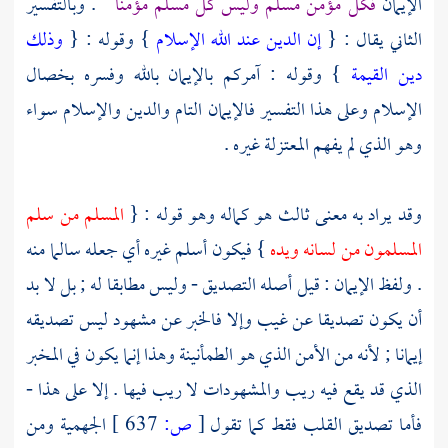
الإيمان
فكل مؤمن مسلم وليس كل مسلم مؤمنا
. وبالتفسير
الثاني يقال : {
إن الدين عند الله الإسلام
} وقوله : {
وذلك
دين القيمة
} وقوله : آمركم بالإيمان بالله وفسره بخصال
الإسلام وعلى هذا التفسير فالإيمان التام والدين والإسلام سواء
وهو الذي لم يفهم
المعتزلة
غيره .
وقد يراد به معنى ثالث هو كماله وهو قوله : {
المسلم من سلم
المسلمون من لسانه ويده
} فيكون أسلم غيره أي جعله سالما منه
. ولفظ الإيمان : قيل أصله التصديق - وليس مطابقا له ; بل لا بد
أن يكون تصديقا عن غيب وإلا فالخبر عن مشهود ليس تصديقه
إيمانا ; لأنه من الأمن الذي هو الطمأنينة وهذا إنما يكون في المخبر
الذي قد يقع فيه ريب والمشهودات لا ريب فيها . إلا على هذا -
فأما تصديق القلب فقط كما تقول
[
ص:
637 ]
الجهمية
ومن