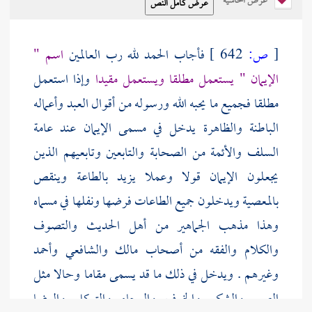
عرض الحاشية
[
ص:
642 ]
فأجاب الحمد لله رب العالمين
اسم "
الإيمان " يستعمل مطلقا ويستعمل مقيدا
وإذا استعمل
مطلقا فجميع ما يحبه الله ورسوله من أقوال العبد وأعماله
الباطنة والظاهرة يدخل في مسمى الإيمان عند عامة
السلف
والأئمة من
الصحابة
والتابعين
وتابعيهم الذين
يجعلون الإيمان قولا وعملا يزيد بالطاعة وينقص
بالمعصية ويدخلون جميع الطاعات فرضها ونفلها في مسماه
وهذا مذهب الجماهير من
أهل الحديث والتصوف
والكلام
والفقه من أصحاب
مالك
والشافعي
وأحمد
وغيرهم . ويدخل في ذلك ما قد يسمى مقاما وحالا مثل
الصبر والشكر والخوف والرجاء والتوكل والرضا