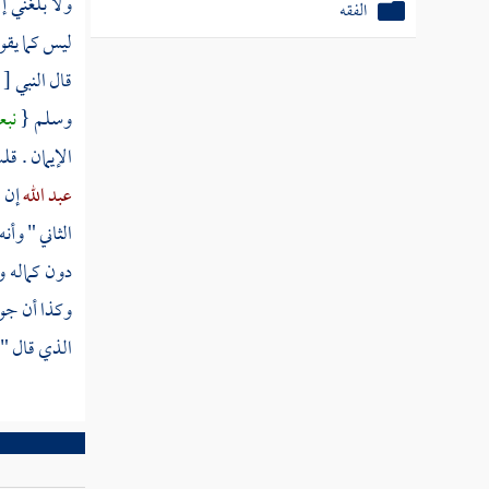
ولا بلغني إل
الفقه
ليس كما يقو
قال النبي
[
وسلم {
نبع
الإيمان . ق
عبد الله
إن 
الثاني " وأ
دون كماله و
وكذا أن جو
الذي قال " 