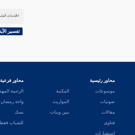
الخدمات العلم
تفسير الآية
محاور رئيسية
محاور فرعية
موسوعات
المكتبة
الرحمة المهد
صوتيات
المواريث
واحة رمضان
مقالات
بنين وبنات
نسك
فتاوى
للشباب فقط
استشارات