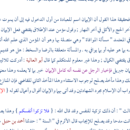
حقيقة هذا القول أن الإيمان اسم للعبادة من أول الدخول فيه إلى أن يموت ع
خر الحج والأكل في آخر النهار ; وقول مؤمن عند الإطلاق يقتضي فعل الإيم
ي المعتمد " مسألة الموافاة " وهي متصلة بها وهو أن المؤمن الذي علم الله
ه بما هو عليه أو بما يوافي به . والمسألة متعلقة بالرضا والسخط : هل هو قدي
 يقتضي الكمال ; وهذا غير معلوم للمتكلم كما قال
أبو العالية
: أدركت ثلاث
مان
جبريل
فإخبار الرجل عن نفسه أنه كامل الإيمان
خبر بما لا يعلمه وهذا مع
ك وهذا مأخذ يصلح لوجوب الاستثناء وهذا المأخذ الثاني
للقاضي
فإن المنازع
واب أن الإسلام مجرد الشهادتين وقد أتى بهما والإيمان أقوال وأعمال لقوله {
الإ
ثالث " : أن ذلك تزكية للنفس وقد قال الله : {
فلا تزكوا أنفسكم
} وهذا يصل
انت مدحا وقد يصلح للإيجاب قال
الأثرم
في " السنة " : حدثنا
أحمد بن حنبل
س