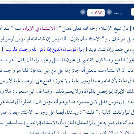
صفحة
666
قال شيخ الإسلام رحمه الله تعالى فصل " :
الاستثناء في الإيمان
سنة " عند أص
يه بل هو شك ; و " الاستثناء أن يقول : أنا مؤمن إن شاء الله أو مؤمن أرجو أو 
دمي فنعم وإن كنت تريد {
إنما المؤمنون الذين إذا ذكر الله وجلت قلوبهم
} ف
جوز القطع وهذا قول
القاضي
في عيون المسائل وغيره وإما أن يقال : هو مست
ا ذكر أن الاستثناء سنة بمعنى أنه جائز ردا على من نهى عنه فإذا قلنا هو واجب 
 في الجنة لأن الله وعد المؤمنين الجنة ولا يجوز القطع على الوعد بالجنة لأن م
ك الإيمان إنما يحصل بالموافاة ولا يعلم ذلك . ولهذا قال
ابن مسعود
: هلا وك
ده : إني مؤمن فقيل
لابن مسعود
هذا يزعم أنه مؤمن قال : فسلوه أفي الجنة هو 
 كما وكلت الثانية . " قلت " : ويستدل أيضا على وجوب الاستثناء بقول
عمر
م أنه عالم فهو جاهل ولما استدل المنازع بأن الاستثناء إنما يحتاج إليه لمستقب
 بالإيمان ; والإيمان مرتبط بعضه ببعض فهو كالعبادة الواحدة .