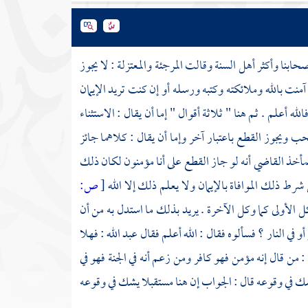
حابنا وأكثر
أهل السنة
وقالت
المرجئة
والمعتزلة
: لا يجوز
آمنت بالله وملائكته وكتبه ورسله أو إن كنت تريد الإيمان
الله أعلم . ثم هنا " ثلاثة أقوال " إما أن يقال : الاستثناء
حب ويجوز القطع باعتبار آخر وإما أن يقال : كلاهما جائز
فمأخذ
القاضي
أنه لو جاز القطع على أنا مؤمنون لكان ذلك
ن شرط ذلك الموافاة بالإيمان ولا يعلم ذلك إلا الله
[
ص:
ل الأولى كما وكل الآخرة . يريد بذلك ما استدل به من أن
أو في النار ؟ فسألوه فقال : الله أعلم فقال
عبد الله
: فهلا
: من قال إنه مؤمن فهو كافر ومن زعم أنه في الجنة فهو في
ل يشك في وقوعه قال : الجواب إن هنا مستقبلا يشك في وقوعه