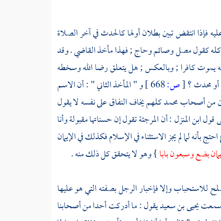
ليه فإذا انتقض تبين بطلان أولها كالحدث في آخر الصلاة
ان كله كقول مصل وصائم وحاج ; فهذا مأخذ
القاضي
. وقد
 أنه يموت كافرا ; وبالعكس ; هل يتعلق رضا الله وسخطه
م أو محدث ؟
[
ص:
668 ]
و " المأخذ الثاني " : أن الاسم
ين من أصحاب
محمد
كلهم يخاف النفاق على نفسه لا يقول
نى قول
ابن المنزل
: أن
المرجئة
تقول إن حسناتها مقبولة وأنا
 احتج بأنه لما لم يجز الاستثناء في الإسلام فكذلك في الإيمان
يمان بضع وسبعون بابا
} وهو لا يتحقق كل ذلك منه .
ح للاستحباب وإلا فإخبار الرجل بصفته التي هو عليها
معت
يحيى بن سعيد
يقول : ما أدركت أحدا من أصحابنا