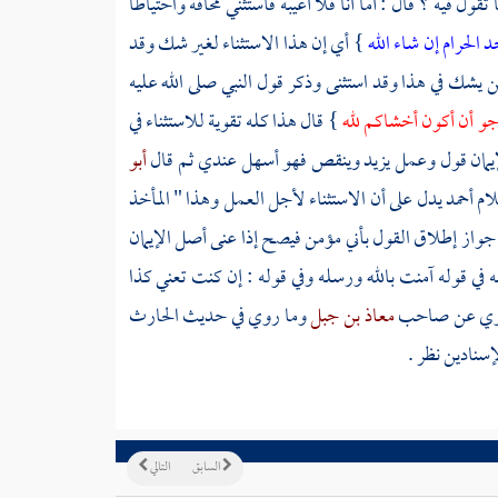
 تقول فيه ؟ قال : أما أنا فلا أعيبه فأستثني مخافة واحتياطا
 الحرام إن شاء الله
} أي إن هذا الاستثناء لغير شك وقد
ن يشك في هذا وقد استثنى وذكر قول النبي صلى الله عليه
رجو أن أكون أخشاكم لله
} قال هذا كله تقوية للاستثناء في
 الإيمان قول وعمل يزيد وينقص فهو أسهل عندي ثم قال
أبو
لام
أحمد
يدل على أن الاستثناء لأجل العمل وهذا " المأخذ
ا جواز إطلاق القول بأني مؤمن فيصح إذا عنى أصل الإيمان
 في قوله آمنت بالله ورسله وفي قوله : إن كنت تعني كذا
ا روي عن صاحب
معاذ بن جبل
وما روي في حديث
الحارث
إسنادين نظر .
السابق
التالي