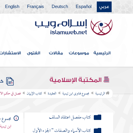
عربي
Español
Deutsch
Français
English
فهرس الكتاب
الرئيسية
موسوعات
مقالات
الفتوى
الاستشارات
العقيدة
كتاب توحيد الألوهية
المكتبة الإسلامية
كتب
كتاب توحيد الربوبية
الرئيسية
مجموع فتاوى ابن تيمية
العقيدة
كتاب الإيمان
فصل في حكم الاستث
كتاب مجمل اعتقاد السلف
كتاب مفصل اعتقاد السلف
مجموع ف
ابن تيمية
كتاب الأسماء والصفات " الجزء الأول