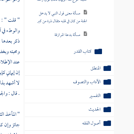
مسألة معنى قول النبي لا يدخل
" قلت " : ف
الجنة من كان في قلبه مثقال ذرة من كبر
والوطء في آ
مسألة بدعة المرازقة
ذكر بعدها ف
ومحبته وبغض
كتاب القدر
عند الإطلاق
المنطق
إن إيماني كإي
الآداب والتصوف
لا أشهد بذل
. قال : والج
التفسير
الحديث
" المأخذ ال
أصول الفقه
جائز وإن ك