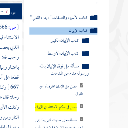
"
جزء
7
كتاب الأسماء والصفات " الجزء الثاني "
[
ص:
666 ]
كتاب الإيمان
الاستثناء ف
كتاب الإيمان الكبير
الذي يعصم 
كتاب الإيمان الأوسط
واجب فلا ي
مسألة هل فوق الإيمان بالله
باعتبار وإنم
ورسوله مقام من المقامات
قطعا على أنا
667 ]
وكذل
فصل هل الإيمان مخلوق أو غير
مخلوق
رجلا قال عن
وكلت الأولى
فصل في حكم الاستثناء في الإيمان
النار ومن زع
مسألة معنى حديث النبي إذا زنى
وهو الموافاة
العبد خرج منه الإيمان فكان فوق رأسه