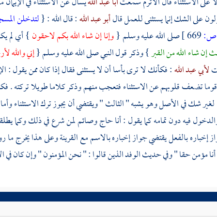
ا على الاستثناء قال
الأثرم
سمعت
أبا عبد الله
يسأل عن الاستثناء في الإيمان ما
لون على الشك إنما يستثنى للعمل قال
أبو عبد الله
: قال الله : {
لتدخلن المسجد
ص:
669 ]
صلى الله عليه وسلم {
وإنا إن شاء الله بكم لاحقون
} أي لم يك
ث إن شاء الله من القبر
} وذكر قول النبي صلى الله عليه وسلم {
إني والله لأ
لت
لأبي عبد الله
: فكأنك لا ترى بأسا أن لا يستثنى فقال إذا كان ممن يقول :
قوما تضعف قلوبهم عن الاستثناء فتعجب منهم وذكر كلاما طويلا تركته . فك
نه لغير شك في الأصل وهو يشبه " الثالث " ويقتضي أن يجوز ترك الاستثناء وأم
الدخول فيه دون تمامه كما يقول : أنا حاج وصائم لمن شرع في ذلك وكما يطلقه
از إخباره بالفعل يقتضي جواز إخباره بالاسم مع القرينة وعلى هذا يخرج م
أنا مؤمن حقا " وفي حديث الوفد الذين قالوا : " نحن المؤمنون " وإن كان في ال