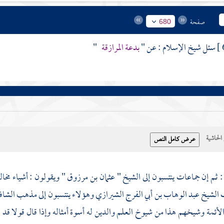
صفحة
680
سئل شيخ الإسلام : عن "
بدعة
المرازقة
"
حاشية
 ثم إن جماعات ينتسبون إلى الشيخ "
عثمان بن مرزوق
" ويقولون : أشياء مخا
الشيخ
عبد الوهاب بن أبي الفرج الشيرازي
وهؤلاء ينتسبون إلى مذهب
الشا
الأئمة وشيخهم هذا من شيوخ العلم والدين له أسوة أمثاله وإذا قال قولا قد