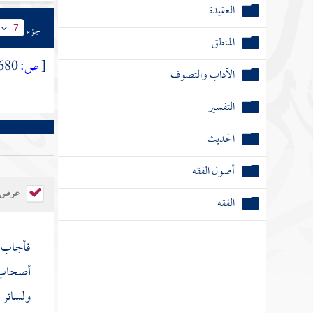
العقيدة
جزء
7
المنطق
[
ص:
680 ]
الآداب والتصوف
التفسير
الحديث
أصول الفقه
عرض ال
الفقه
فأجاب :
أصحاب 
ولسائر 