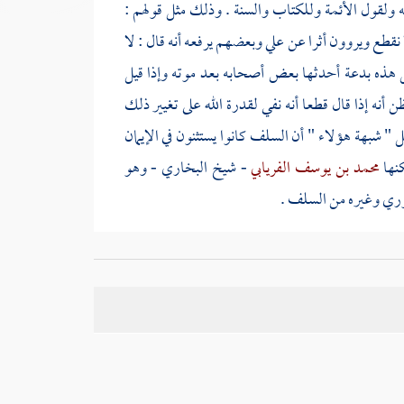
له ولقول الأئمة وللكتاب والسنة . وذلك مثل قولهم :
ا نقطع ويروون أثرا عن
علي
وبعضهم يرفعه أنه قال : لا
 هذه بدعة أحدثها بعض أصحابه بعد موته وإذا قيل
 أنه إذا قال قطعا أنه نفي لقدرة الله على تغيير ذلك
ل " شبهة هؤلاء " أن
السلف
كانوا يستثنون في الإيمان
نها
محمد بن يوسف الفريابي
- شيخ
البخاري
- وهو
وري
وغيره من
السلف
.
من يستثني فهو شكاك . ومنهم من يوجبه : كطائفة من
ه صحيح فمن قال : أنا مؤمن إن شاء الله وهو يعتقد أن
يخافون النفاق على أنفسهم قال
ابن أبي مليكة
: أدركت
د أن المؤمن المطلق هو الذي يستحق الجنة ; فاستثنى
ن رجل أنت مؤمن ؟
[
ص:
682 ]
فقال : نعم فقيل له