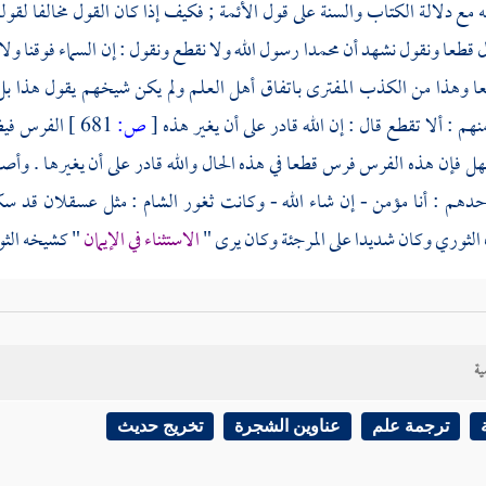
 مع دلالة الكتاب والسنة على قول الأئمة ; فكيف إذا كان القول مخالفا لقو
ل قطعا ونقول نشهد أن
محمدا
رسول الله ولا نقطع ونقول : إن السماء فوقنا ول
ا وهذا من الكذب المفترى باتفاق أهل العلم ولم يكن شيخهم يقول هذا بل
هم : ألا تقطع قال : إن الله قادر على أن يغير هذه
[
ص:
681 ]
الفرس فيظن
ل فإن هذه الفرس فرس قطعا في هذه الحال والله قادر على أن يغيرها . وأص
حدهم : أنا مؤمن - إن شاء الله - وكانت ثغور
الشام
: مثل
عسقلان
قد سك
الثوري
وكان شديدا على
المرجئة
وكان يرى "
الاستثناء في الإيمان
" كشيخه
الث
هم في الاستثناء " ثلاثة أقوال " : منهم من يحرمه كطائفة من
الحنفية
ويقولون 
حديث
. ومنهم من يجوزه - أو يستحبه - وهذا أعدل الأقوال فإن الاستثناء له وج
ية
فعل جميع الواجبات ويخاف أن لا يكون قائما بها فقد أحسن ولهذا كان
الصحابة
 من أصحاب
محمد
صلى الله عليه وسلم كلهم يخاف النفاق على نفسه ومن اعتق
ترجمة علم
عناوين الشجرة
تخريج حديث
 سوء الخاتمة فقد أصاب وهذا معنى ما يروى عن
ابن مسعود
أنه قيل له : ع