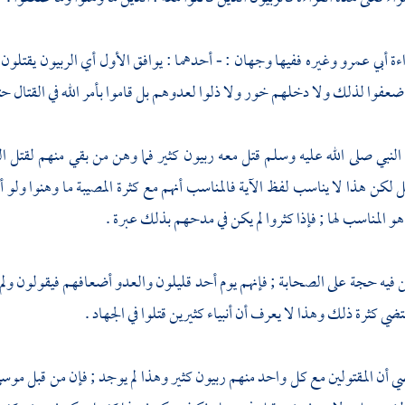
اءة
أبي عمرو
وغيره ففيها وجهان : - أحدهما : يوافق الأول أي الربيون يقتلون
ضعفوا لذلك ولا دخلهم خور ولا ذلوا لعدوهم بل قاموا بأمر الله في القتال حتى
ن النبي صلى الله عليه وسلم قتل معه ربيون كثير فما وهن من بقي منهم لقتل
ل لكن هذا لا يناسب لفظ الآية فالمناسب أنهم مع كثرة المصيبة ما وهنوا ولو أري
و المناسب لها ; فإذا كثروا لم يكن في مدحهم بذلك عبرة .
ن فيه حجة على
الصحابة
; فإنهم يوم أحد قليلون والعدو أضعافهم فيقولون ولم 
تضي كثرة ذلك وهذا لا يعرف أن أنبياء كثيرين قتلوا في الجهاد .
ي أن المقتولين مع كل واحد منهم ربيون كثير وهذا لم يوجد ; فإن من قبل
موس