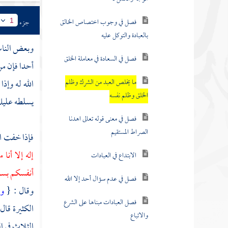
فصل في وجوب اختصاص الخالق
جزء
1
بالعبادة والتوكل عليه
وبعض الناس
فصل في السعادة في معاملة الخلق
أحدا فإن من 
ما يخلص العبد من الشرك وظلم
الله له وإذ
الخلق وظلم نفسه
يسلطه عليك 
فصل في معنى قوله تعالى اهدنا
الصراط المستقيم
فإذا خفت ال
إله إلا أن
الابتداع في العبادات
أنفسكم بسب
فصل في عدم سؤال أحد إلا الله
وقال : {
وك
فصل العبادات مبناها على الشرع
الكثيرة قال
والاتباع
الثلاث في ال