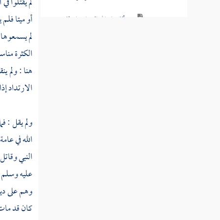
لم يقتلوا ف
أو ميتا فلم
مسألة سماع الله الدعاء بواسطة
الرسول
لم يسمعوها 
الكثرة مناس
مسألة التوسل بالنبي
هنا : ولم ين
رسالة في التوسل والوسيلة
الارتداد إذ
مسألة قول القائل أسألك بحق
السائلين عليك وما في معناه
ولم يقل : ف
مسألة من يبوس الأرض دائما
الله في عامة
ويفعل ذلك لسبب أخذ رزق وهو مكره
النبي وقاتل
مسألة النهوض والقيام عند
عليه وسلم ح
قدوم شخص معين
وهم على دين
فصل المشركون يعبدون أنفسهم
كان قد مات 
وأولادهم لغير الله