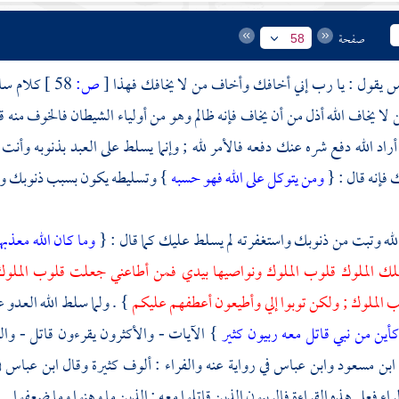
صفحة
58
 يقول : يا رب إني أخافك وأخاف من لا يخافك فهذا
[
ص:
58 ]
كلام سا
لا يخاف الله أذل من أن يخاف فإنه ظالم وهو من أولياء الشيطان فالخوف منه قد 
ا أراد الله دفع شره عنك دفعه فالأمر لله ; وإنما يسلط على العبد بذنوبه وأ
فإنه قال : {
ومن يتوكل على الله فهو حسبه
} وتسليطه يكون بسبب ذنوبك و
له وتبت من ذنوبك واستغفرته لم يسلط عليك كما قال : {
وما كان الله معذ
ا ملك الملوك قلوب الملوك ونواصيها بيدي فمن أطاعني جعلت قلوب الملوك
 الملوك ; ولكن توبوا إلي وأطيعون أعطفهم عليكم
} . ولما سلط الله العدو 
أين من نبي قاتل معه ربيون كثير
} الآيات - والأكثرون يقرءون قاتل - وال
ابن مسعود
وابن عباس
في رواية عنه
والفراء
: ألوف كثيرة وقال
ابن عباس
ف
راء فعلى هذه القراءة فالربيون الذين قاتلوا معه : الذين ما وهنوا وما ضعفوا .