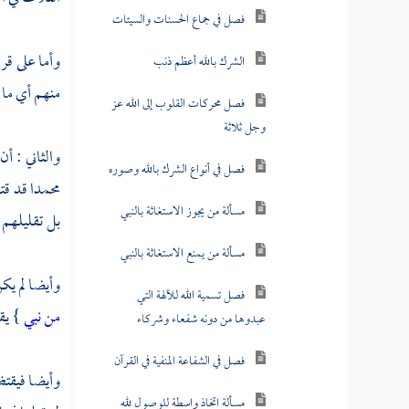
فصل في جماع الحسنات والسيئات
وأما على قر
الشرك بالله أعظم ذنب
منهم أي ما 
فصل محركات القلوب إلى الله عز
وجل ثلاثة
والثاني : أ
فصل في أنواع الشرك بالله وصوره
محمدا
قد قت
مسألة من يجوز الاستغاثة بالنبي
بل تقليلهم ه
مسألة من يمنع الاستغاثة بالنبي
وأيضا لم يك
فصل تسمية الله للآلهة التي
من نبي
} يق
عبدوها من دونه شفعاء وشركاء
فصل في الشفاعة المنفية في القرآن
وأيضا فيقتض
مسألة اتخاذ واسطة للوصول لله