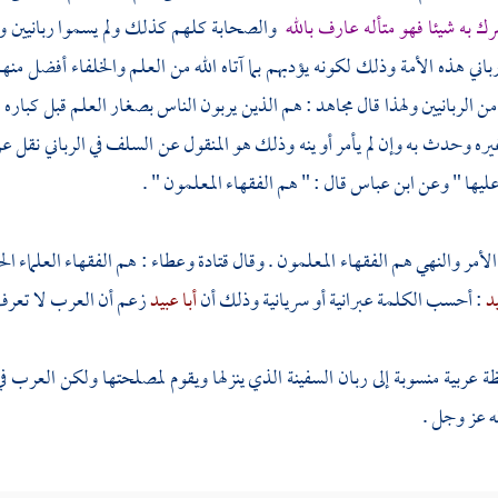
ك به شيئا فهو متأله عارف بالله
والصحابة
كلهم كذلك ولم يسموا ربانيين ول
باني هذه الأمة وذلك لكونه يؤدبهم بما آتاه الله من العلم والخلفاء أفضل منهم
من الربانيين ولهذا قال
مجاهد
: هم الذين يربون الناس بصغار العلم قبل كباره 
ره وحدث به وإن لم يأمر أو ينه وذلك هو المنقول عن السلف في الرباني نقل ع
عليها " وعن
ابن عباس
قال : " هم الفقهاء المعلمون " .
لأمر والنهي هم الفقهاء المعلمون . وقال
قتادة
وعطاء
: هم الفقهاء العلماء الح
يد
: أحسب الكلمة عبرانية أو سريانية وذلك أن
أبا عبيد
زعم أن
العرب
لا تعرف 
ة عربية منسوبة إلى ربان السفينة الذي ينزلها ويقوم لمصلحتها ولكن
العرب
في
له عز وجل .