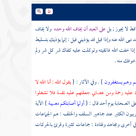
قط لا يجوز ; بل
على العبد أن يخاف الله وحده
ولا يخاف
نهى الله عنه وإذا قيل قد يؤذيني قيل : إنما يؤذيك بتسليط
نت إذا خفت الله فاتقيته وتوكلت عليه كفاك شر كل شر ولم
خوفك منه .
بهم وهم يستغفرون
} . وفي الآثار : {
يقول الله : أنا الله لا
 عليه رحمة ومن عصاني جعلتهم عليه نقمة فلا تشغلوا
على
الصحابة
يوم
أحد
قال : {
أولما أصابتكم مصيبة
} الآية
ربيون الكثير عند جماهير السلف والخلف : هم الجماعات
ي أخرى
ومجاهد
وقتادة
: جماعات كثيرة وقرئ بالحركات