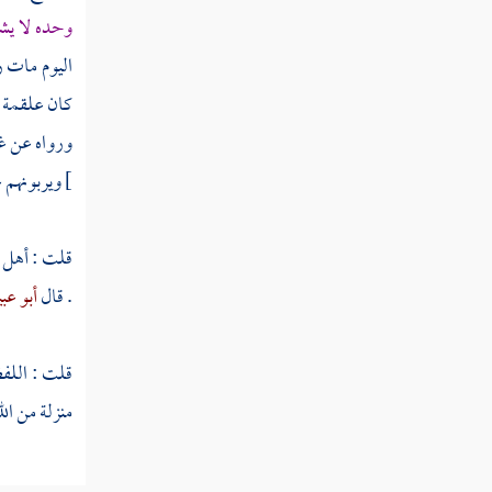
وحده لا يشر
اليوم مات ر
كان
علقمة
ورواه عن غي
]
ويربونهم 
قلت : أهل ا
. قال
أبو عب
قلت : اللفظ
منزلة من ال