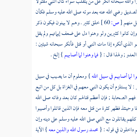
ا والله سبحانه أنكر على من ينقلب سواء كان النبي مقتولا
لصديق
رضي الله عنه بعد موته صلى الله عليه وسلم فكأن
تل منهم
[
ص:
60 ]
خلق كثير . وهم لا يهنون فيكون ذكر
 وإن كانوا كثيرين ولو وهنوا دل على ضعف إيمانهم ولم يقل
 هو الذي أنكره إذا مات النبي أو قتل فأنكر سبحانه شيئين :
لعدو ; ولهذا قال : {
فما وهنوا لما أصابهم
} إلخ .
وا لما أصابهم في سبيل الله
} ومعلوم أن ما يصيب في سبيل
 : لا يستلزم أن يكون النبي معهم في الغزاة بل كل من اتبع
فهم الصحابة ; فإن أعظم قتالهم كان بعد وفاته صلى الله
 وحينئذ فظهر كثرة من قتل معه فإن الذين قاتلوا وأصيبوا
 كلهم يقاتلون مع النبي صلى الله عليه وسلم على دينه وإن
 داخلون في قوله : {
محمد رسول الله والذين معه
} الآية