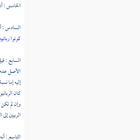
الخامس : أن 
التفسير
السادس : أن
الحديث
كونوا ربانيي
أصول الفقه
الفقه
السابع : قي
الأصل عدم ا
إليه إما نسب
كان الرباني
وإن لم تكن 
الربيين إلى 
التاسع : أنه