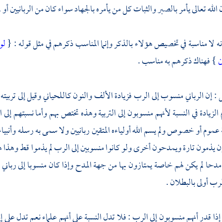
الله تعالى يأمر بالصبر والثبات كل من يأمره بالجهاد سواء كان من الربانيين أو ل
ه لا مناسبة في تخصيص هؤلاء بالذكر وإنما المناسب ذكرهم في مثل قوله : {
لو
ن
} فهناك ذكرهم به مناسب .
ل : إن الرباني منسوب إلى الرب فزيادة الألف والنون كاللحياني وقيل إلى تربيت
لزيادة في النسبة لأنهم منسوبون إلى التربية وهذه تختص بهم وأما نسبتهم 
ة عموم أو خصوص ولم يسم الله أولياءه المتقين ربانيين ولا سمى به رسله وأنبياء
ون يذمون تارة ويمدحون أخرى ولو كانوا منسوبين إلى الرب لم يذموا قط وهذا 
مدحا لم يكن لهم خاصة يمتازون بها من جهة المدح وإذا كان منسوبا إلى رباني 
الرب أولى بالبطلان .
 إذا قدر أنهم منسوبون إلى الرب : فلا تدل النسبة على أنهم علماء نعم تدل على إ