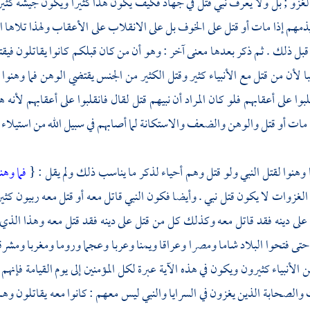
ي الغزو ; بل ولا يعرف نبي قتل في جهاد فكيف يكون هذا كثيرا ويكون جيشه كثير
 يذمهم إذا مات أو قتل على الخوف بل على الانقلاب على الأعقاب ولهذا تلاها
ا
قبل ذلك . ثم ذكر بعدها معنى آخر : وهو أن من كان قبلكم كانوا يقاتلون فيق
با لأن من قتل مع الأنبياء كثير وقتل الكثير من الجنس يقتضي الوهن فما وهنوا
قلبوا على أعقابهم فلو كان المراد أن نبيهم قتل لقال فانقلبوا على أعقابهم لأنه
ا مات أو قتل والوهن والضعف والاستكانة لما أصابهم في سبيل الله من استيلاء ا
ما وهنوا لقتل النبي ولو قتل وهم أحياء لذكر ما يناسب ذلك ولم يقل : {
فما وهن
 الغزوات لا يكون قتل نبي . وأيضا فكون النبي قاتل معه أو قتل معه ربيون كثير
 على دينه فقد قاتل معه وكذلك كل من قتل على دينه فقد قتل معه وهذا الذي 
تى فتحوا البلاد
شاما
ومصرا
وعراقا
ويمنا
وعربا وعجما وروما ومغربا ومشرقا
 الأنبياء كثيرون ويكون في هذه الآية عبرة لكل المؤمنين إلى يوم القيامة فإنهم
والصحابة الذين يغزون في السرايا والنبي ليس معهم : كانوا معه يقاتلون وهم