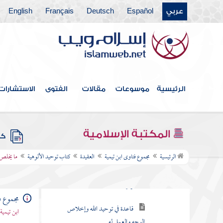
عربي
Español
Deutsch
Français
English
الرئيسية
موسوعات
مقالات
الفتوى
الاستشارات
فهرس الكتاب
المكتبة الإسلامية
العقيدة
كتب
كتاب توحيد الألوهية
الرئيسية
مجموع فتاوى ابن تيمية
العقيدة
كتاب توحيد الألوهية
ما يخلص 
قاعدة في الجماعة والفرقة وسبب
ذلك ونتيجته
مجموع ف
قاعدة في توحيد الله وإخلاص
ابن تيمية
الوجه والعمل له