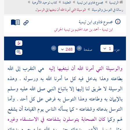
الرئيسية
مجموع فتاوى ابن تيمية
العقيدة
كتاب توحيد الألوهية
تراجم الأعلام
رسالة في التوسل والوسيلة
الوسيلة التي أمرنا الله أن نبتغيها إلي الرسول
مجموع فتاوى ابن تيمية
ابن تيمية - أحمد بن عبد الحليم بن تيمية الحراني
جزء
صفحة
1
248
والوسيلة التي أمرنا الله أن نبتغيها إليه
هي التقرب إلى الله
بطاعته وهذا يدخل فيه كل ما أمرنا الله به ورسوله . وهذه
الوسيلة لا طريق لنا إليها إلا باتباع النبي صلى الله عليه وسلم
بالإيمان به وطاعته وهذا التوسل به فرض على كل أحد . وأما
التوسل بدعائه وشفاعته - كما يسأله الناس يوم القيامة أن يشفع
لهم وكما
كان
الصحابة
يتوسلون بشفاعته في الاستسقاء وغيره
مثل توسل الأعمى بدعائه حتى رد الله عليه بصره بدعائه