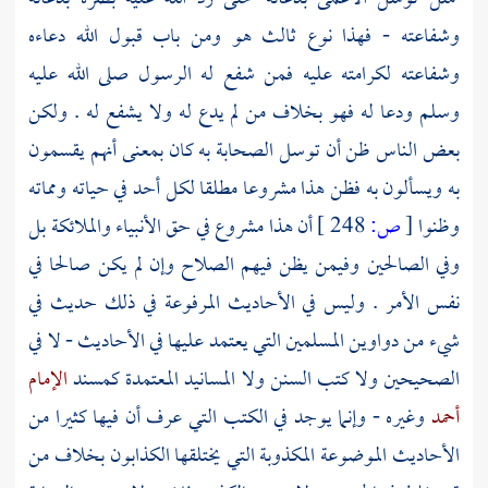
وشفاعته - فهذا نوع ثالث هو ومن باب قبول الله دعاءه
وشفاعته لكرامته عليه فمن شفع له الرسول صلى الله عليه
وسلم ودعا له فهو بخلاف من لم يدع له ولا يشفع له . ولكن
بعض الناس ظن أن توسل
الصحابة
به كان بمعنى أنهم يقسمون
به ويسألون به فظن هذا مشروعا مطلقا لكل أحد في حياته ومماته
وظنوا
[
ص:
248 ]
أن هذا مشروع في حق الأنبياء والملائكة بل
وفي الصالحين وفيمن يظن فيهم الصلاح وإن لم يكن صالحا في
نفس الأمر . وليس في الأحاديث المرفوعة في ذلك حديث في
شيء من دواوين المسلمين التي يعتمد عليها في الأحاديث - لا في
الصحيحين ولا كتب السنن ولا المسانيد المعتمدة كمسند
الإمام
أحمد
وغيره - وإنما يوجد في الكتب التي عرف أن فيها كثيرا من
الأحاديث الموضوعة المكذوبة التي يختلقها الكذابون بخلاف من