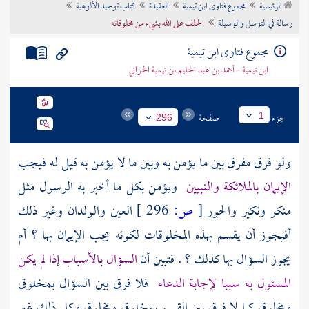
الرئيسية
مجموع فتاوى ابن تيمية
العقيدة
كتاب توحيد الألوهية
تراجم الأعلام
رسالة في التوسل والوسيلة
الحلف على الله بشيء من مخلوقاته
مجموع فتاوى ابن تيمية
ابن تيمية - أحمد بن عبد الحليم بن تيمية الحراني
جزء
صفحة
1
296
ولو فرق مفرق بين ما يؤمن به وبين ما لا يؤمن به قيل له فيجب
الإيمان بالملائكة والنبيين
ويؤمن بكل ما أخبر به الرسول مثل
منكر
ونكير
والحور
[
ص:
296 ]
العين والولدان وغير ذلك
أفيجوز أن يقسم بهذه المخلوقات لكونه يجب الإيمان بها ؟ أم
يجوز السؤال بها كذلك ؟ . فتبين أن
السؤال بالأسباب إذا لم يكن
المسئول به سببا لإجابة الدعاء
فلا فرق بين السؤال بمخلوق
ومخلوق كما لا فرق بين القسم بمخلوق ومخلوق وكل ذلك غير