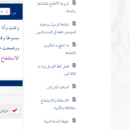
المحترمة أو بما يعتقد حرمته
جزء
1
كالعرش والكرسي
وكنت وأنا ب
الحلف بالأنبياء
مبسوطا وقد 
قول القائل سألتك بالله
ووضحت عبارا
أن تفعل كذا
الاستشفاع و
قال السائل لغيره أسأل
بالله
السؤال بالأعمال الصالحة
سأل الله بإيمانه بمحمد
ومحبته له
عرض ال
السؤال بحق فلان