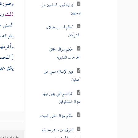
الفرق بين الخالق
وصورة ا
والمخلوق
ذلك
وبع
سؤال الله بأسمائه وصفاته
السنن م
التي تقتضي ما يفعله بالعباد
يشركه ف
سؤال الله تعالى بمخلوق
وأكرمهم 
]
المحمو
التوسل بالأنبياء بمعنى
يكثر عدد
السؤال بهم
الحكاية المكذوبة على
مالك في الاستشفاع بالقبر
هل يلزم من دخل المسجد
وخرج منه من أهل المدينة
الوقوف بالقبر
وأما
الو
وأجمع أ
السفر لزيارة القبور
الخدمات العلم