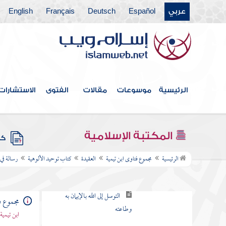
عربي
Español
Deutsch
Français
English
المواضع التي يجوز فيها
سؤال المخلوقين
حكم سؤال الحي للميت
الفرق بين ما شرعه الله
لعباده وما لم يشرعه
الرئيسية
موسوعات
مقالات
الفتوى
الاستشارات
لفظ الوسيلة والتوسل فيه
إجمال واشتباه
المكتبة الإسلامية
كتب
التوسل بالنبي والتوجه به
الرئيسية
مجموع فتاوى ابن تيمية
العقيدة
كتاب توحيد الألوهية
رسالة في
في كلام الصحابة
لفظ التوسل يراد به ثلاثة
مجموع ف
معان
ابن تيمية
الحلف بالمخلوقات