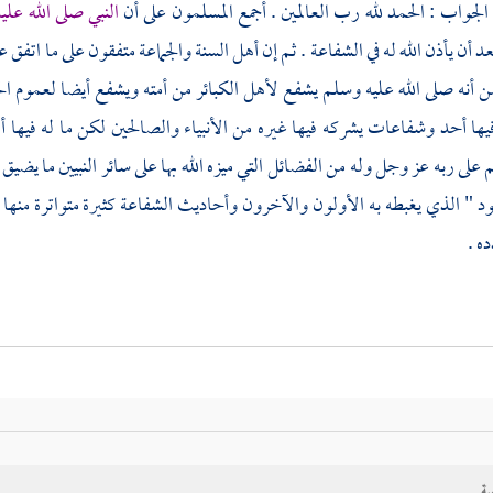
لجواب : الحمد لله رب العالمين . أجمع المسلمون على أن
النبي صلى الله علي
د أن يأذن الله له في الشفاعة . ثم إن أهل السنة والجماعة متفقون على ما اتف
ن أنه صلى الله عليه وسلم يشفع لأهل الكبائر من أمته ويشفع أيضا لعموم ال
يها أحد وشفاعات يشركه فيها غيره من الأنبياء والصالحين لكن ما له فيها أ
على ربه عز وجل وله من الفضائل التي ميزه الله بها على سائر النبيين ما يض
د " الذي يغبطه به الأولون والآخرون وأحاديث الشفاعة كثيرة متواترة منها 
ه .
عيدية من
الخوارج
والمعتزلة
فزعموا أن الشفاعة إنما هي للمؤمنين خاصة 
هل العلم على أن الصحابة كانوا يستشفعون به ويتوسلون به في حياته بحضرته
ية