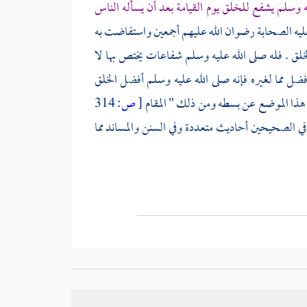
ه وسلم يشفع للخلق يوم القيامة بعد أن يسأله الناس
ق عليه الصحابة رضوان الله عليهم أجمعين واستفاضت به
خلق . فله صلى الله عليه وسلم شفاعات يختص بها لا
فضل مما لغيره فإنه صلى الله عليه وسلم أفضل الخلق
يق هذا الموضع عن بسطه ومن ذلك " المقام
[
ص:
314
في الصحيحين أحاديث متعددة وفي السنن والمساند مما
في رفع بعض الدرجات
وبعضهم أنكر الشفاعة مطلقا .
 كما ثبت في صحيح
البخاري
عن
أنس بن مالك
أن
عمر