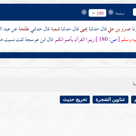
صفحة
180
عمرو بن علي
قال حدثنا
يحيى
قال حدثنا
شعبة
قال حدثني
طلحة
عن
عبد ا
يه وسلم
[
ص:
180 ]
زينوا القرآن بأصواتكم
قال
ابن عوسجة
كنت نسيت هذه 
ية
عناوين الشجرة
تخريج حديث