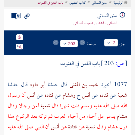
الرئيسية
سنن النسائي
كتاب التطبيق
باب اللعن في القنوت
تراجم الأعلام
سنن النسائي
النسائي - أحمد بن شعيب النسائي
جزء
صفحة
2
203
[
ص:
203 ]
باب اللعن في القنوت
1077 أخبرنا
محمد بن المثنى
قال حدثنا
أبو داود
قال حدثنا
شعبة
عن
قتادة
عن
أنس
ح
وهشام
عن
قتادة
عن
أنس
أن رسول
الله صلى الله عليه وسلم قنت شهرا قال
شعبة
لعن رجالا وقال
هشام
يدعو على أحياء من أحياء
العرب
ثم تركه بعد الركوع هذا
قول
هشام
وقال
شعبة
عن
قتادة
عن
أنس
أن النبي صلى الله عليه