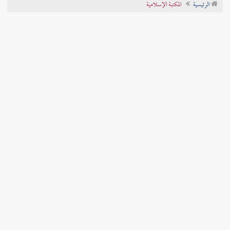
الرئيسية
المكتبة الإسلامية
تراجم الأعلام