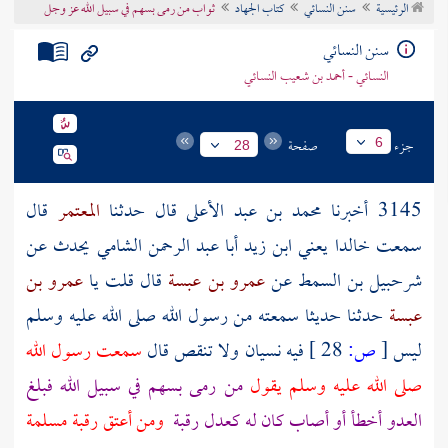
الرئيسية
سنن النسائي
كتاب الجهاد
ثواب من رمى بسهم في سبيل الله عز وجل
تراجم الأعلام
سنن النسائي
النسائي - أحمد بن شعيب النسائي
جزء
صفحة
6
28
3145 أخبرنا
محمد بن عبد الأعلى
قال حدثنا
المعتمر
قال
سمعت
خالدا يعني ابن زيد أبا عبد الرحمن الشامي
يحدث عن
شرحبيل بن السمط
عن
عمرو بن عبسة
قال قلت يا
عمرو بن
عبسة
حدثنا حديثا سمعته من رسول الله صلى الله عليه وسلم
ليس
[
ص:
28 ]
فيه نسيان ولا تنقص قال
سمعت رسول الله
صلى الله عليه وسلم يقول
من رمى بسهم في سبيل الله فبلغ
العدو أخطأ أو أصاب كان له كعدل رقبة
ومن أعتق رقبة مسلمة