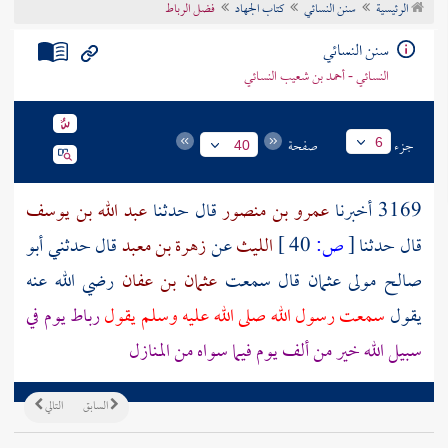
الرئيسية
سنن النسائي
كتاب الجهاد
فضل الرباط
تراجم الأعلام
سنن النسائي
النسائي - أحمد بن شعيب النسائي
جزء
صفحة
6
40
3169 أخبرنا
عمرو بن منصور
قال حدثنا
عبد الله بن يوسف
قال حدثنا
[
ص:
40 ]
الليث
عن
زهرة بن معبد
قال حدثني
أبو
صالح
مولى
عثمان
قال سمعت
عثمان بن عفان
رضي الله عنه
يقول
سمعت رسول الله صلى الله عليه وسلم يقول
رباط يوم في
سبيل الله خير من ألف يوم فيما سواه من المنازل
السابق
التالي