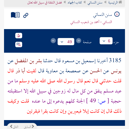
الرئيسية
سنن النسائي
كتاب الجهاد
فضل النفقة في سبيل الله تعالى
تراجم الأعلام
سنن النسائي
النسائي - أحمد بن شعيب النسائي
جزء
صفحة
6
49
3185 أخبرنا
إسمعيل بن مسعود
قال حدثنا
بشر بن المفضل
عن
يونس
عن
الحسن
عن
صعصعة بن معاوية
قال
لقيت
أبا ذر
قال
قلت حدثني قال نعم قال رسول الله صلى الله عليه وسلم
ما من
عبد مسلم ينفق من كل مال له زوجين في سبيل الله إلا استقبلته
حجبة
[
ص:
49 ]
الجنة كلهم يدعوه إلى ما عنده
قلت وكيف
ذلك قال إن كانت إبلا فبعيرين وإن كانت بقرا فبقرتين
السابق
التالي