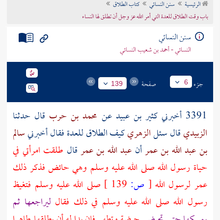
الرئيسية
سنن النسائي
كتاب الطلاق
تراجم الأعلام
باب وقت الطلاق للعدة التي أمر الله عز وجل أن تطلق لها النساء
سنن النسائي
النسائي - أحمد بن شعيب النسائي
جزء
صفحة
6
139
3391 أخبرني
كثير بن عبيد
عن
محمد بن حرب
قال حدثنا
الزبيدي
قال سئل
الزهري
كيف الطلاق للعدة فقال أخبرني
سالم
بن عبد الله بن عمر
أن
عبد الله بن عمر
قال
طلقت امرأتي في
حياة رسول الله صلى الله عليه وسلم وهي حائض فذكر ذلك
عمر
لرسول الله
[
ص:
139 ]
صلى الله عليه وسلم فتغيظ
رسول الله صلى الله عليه وسلم في ذلك فقال
ليراجعها ثم
يمسكها حتى تحيض
حيضة وتطهر فإن بدا له أن يطلقها طاهرا