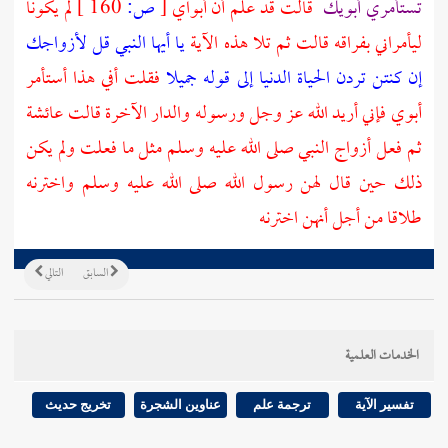
تستأمري أبويك
قالت قد علم أن أبواي
[
ص:
160 ]
لم يكونا
ليأمراني بفراقه قالت ثم تلا هذه الآية
يا أيها النبي قل لأزواجك
إن كنتن تردن الحياة الدنيا إلى قوله جميلا
فقلت أفي هذا أستأمر
أبوي فإني أريد الله عز وجل ورسوله والدار الآخرة قالت
عائشة
ثم فعل أزواج النبي صلى الله عليه وسلم مثل ما فعلت ولم يكن
ذلك حين قال لهن رسول الله صلى الله عليه وسلم واخترنه
طلاقا من أجل أنهن اخترنه
السابق
التالي
الخدمات العلمية
تفسير الآية
ترجمة علم
عناوين الشجرة
تخريج حديث