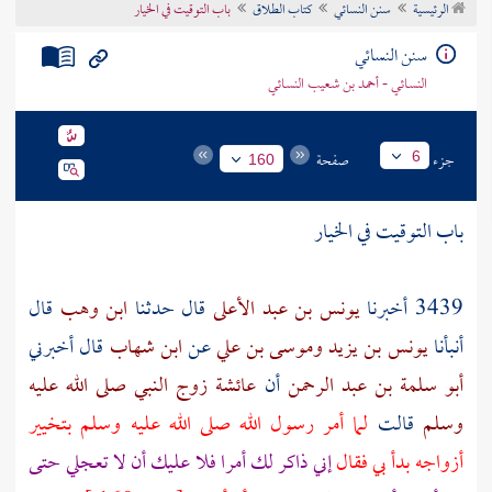
الرئيسية
سنن النسائي
كتاب الطلاق
باب التوقيت في الخيار
تراجم الأعلام
سنن النسائي
النسائي - أحمد بن شعيب النسائي
جزء
صفحة
6
160
باب التوقيت في الخيار
3439 أخبرنا
يونس بن عبد الأعلى
قال حدثنا
ابن وهب
قال
أنبأنا
يونس بن يزيد
وموسى بن علي
عن
ابن شهاب
قال أخبرني
أبو سلمة بن عبد الرحمن
أن
عائشة زوج النبي صلى الله عليه
وسلم
قالت
لما أمر رسول الله صلى الله عليه وسلم بتخيير
أزواجه بدأ بي فقال
إني ذاكر لك أمرا فلا عليك أن لا تعجلي حتى