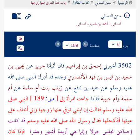
الرئيسية
سنن النسائي
كتاب الطلاق
باب عدة المتوفى عنها زوجها
تراجم الأعلام
سنن النسائي
النسائي - أحمد بن شعيب النسائي
جزء
صفحة
6
189
3502 أخبرني
إسحق بن إبراهيم
قال أنبأنا
جرير
عن
يحيى بن
سعيد بن قيس بن قهد الأنصاري
وجده قد أدرك النبي صلى الله
عليه وسلم عن
حميد بن نافع
عن
زينب بنت أم سلمة
عن
أم
سلمة
وأم حبيبة
قالتا
جاءت امرأة إلى
[
ص:
189 ]
النبي صلى
الله عليه وسلم فقالت إن ابنتي توفي عنها زوجها وإني أخاف على
عينها أفأكحلها فقال رسول الله صلى الله عليه وسلم
قد كانت
إحداكن تجلس حولا وإنما هي أربعة أشهر وعشرا
فإذا كان