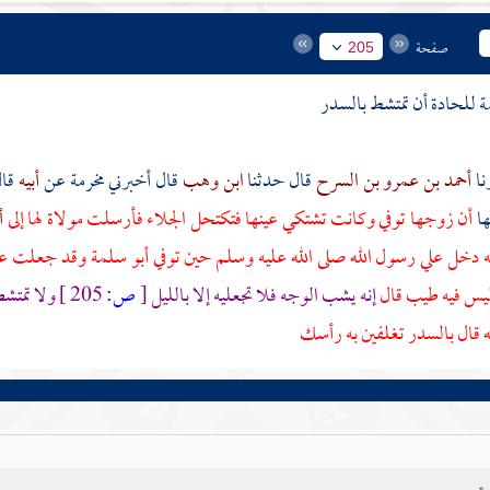
صفحة
205
 للحادة أن تمتشط بالسدر
أحمد بن عمرو بن السرح
قال حدثنا
ابن وهب
قال أخبرني
مخرمة
عن
أبيه
قا
ها
أن زوجها توفي وكانت تشتكي عينها فتكتحل الجلاء فأرسلت
مولاة لها
إلى
أ
نه دخل علي رسول الله صلى الله عليه وسلم حين توفي
أبو سلمة
وقد جعلت على
ليس فيه طيب قال
إنه يشب الوجه فلا تجعليه إلا بالليل
[
ص:
205 ]
ولا تمتش
ه قال بالسدر تغلفين به رأسك