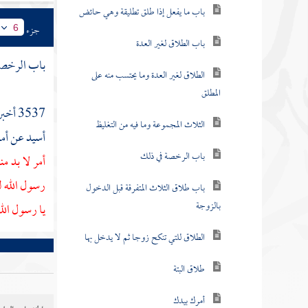
باب ما يفعل إذا طلق تطليقة وهي حائض
جزء
6
باب الطلاق لغير العدة
باب الرخصة
الطلاق لغير العدة وما يحتسب منه على
المطلق
3537 أخبرنا
الثلاث المجموعة وما فيه من التغليظ
أسيد
عن
أم
باب الرخصة في ذلك
أمر لا بد م
رسول الله 
باب طلاق الثلاث المتفرقة قبل الدخول
بالزوجة
يا رسول الل
الطلاق للتي تنكح زوجا ثم لا يدخل بها
طلاق البتة
أمرك بيدك