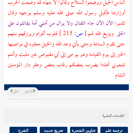
الناس الخيل ووضعوا السلاح وقالوا لا جهاد قد وضعت الحرب
أوزارها فأقبل رسول الله صلى الله عليه وسلم بوجهه وقال
كذبوا
الآن الآن جاء القتال ولا يزال من أمتي أمة يقاتلون على
الحق
ويزيغ الله لهم
[
ص:
215 ]
قلوب أقوام ويرزقهم منهم
حتى تقوم الساعة وحتى يأتي وعد الله والخيل معقود في نواصيها
الخير إلى يوم القيامة وهو يوحى إلي أني مقبوض غير ملبث وأنتم
تتبعوني أفنادا يضرب بعضكم رقاب بعض وعقر دار المؤمنين
الشام
السابق
التالي
الخدمات العلمية
ترجمة علم
عناوين الشجرة
تخريج حديث
الشرح