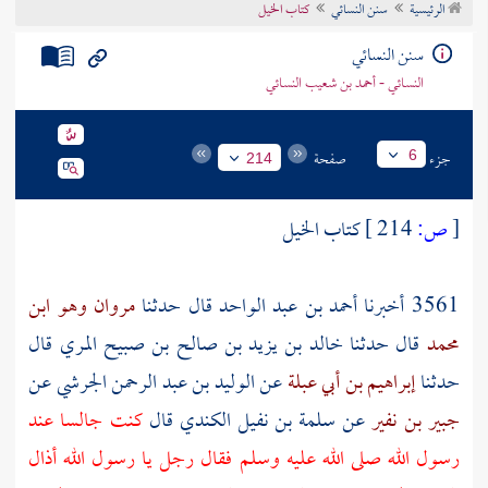
الرئيسية
سنن النسائي
كتاب الخيل
تراجم الأعلام
سنن النسائي
النسائي - أحمد بن شعيب النسائي
جزء
صفحة
6
214
[
ص:
214 ]
كتاب الخيل
3561 أخبرنا
أحمد بن عبد الواحد
قال حدثنا
مروان وهو ابن
محمد
قال حدثنا
خالد بن يزيد بن صالح بن صبيح المري
قال
حدثنا
إبراهيم بن أبي عبلة
عن
الوليد بن عبد الرحمن الجرشي
عن
جبير بن نفير
عن
سلمة بن نفيل الكندي
قال
كنت جالسا عند
رسول الله صلى الله عليه وسلم فقال رجل يا رسول الله أذال