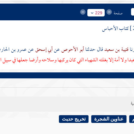
صفحة
229
كتاب الأحباس
قتيبة بن سعيد
قال حدثنا
أبو الأحوص
عن
أبي إسحق
عن
عمرو بن الحا
دا ولا أمة إلا بغلته الشهباء التي كان يركبها وسلاحه وأرضا جعلها في سبيل ا
ية
عناوين الشجرة
تخريج حديث