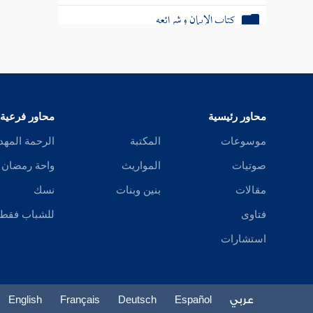
كتاب الإيمان وشرائعه
كتاب الزينة
كتاب آداب القضاة
كتاب الاستعاذة
محاور رئيسية
محاور فرعية
موسوعات
المكتبة
الرحمة المهد
كتاب الأشربة
صوتيات
المواريث
واحة رمضان
مقالات
بنين وبنات
نسك
فتاوى
للشباب فقط
استشارات
عربي
Español
Deutsch
Français
English