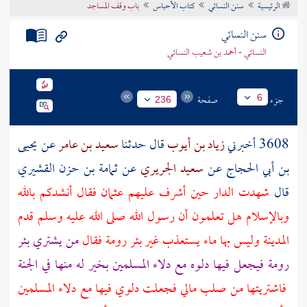
الرئيسية
سنن النسائي
كتاب الأحباس
باب وقف المساجد
تراجم الأعلام
سنن النسائي
النسائي - أحمد بن شعيب النسائي
جزء
صفحة
6
236
3608 أخبرني
زياد بن أيوب
قال حدثنا
سعيد بن عامر
عن
يحيى
بن أبي الحجاج
عن
سعيد الجريري
عن
ثمامة بن حزن القشيري
قال
شهدت الدار حين أشرف عليهم
عثمان
فقال أنشدكم بالله
وبالإسلام هل تعلمون أن رسول الله صلى الله عليه وسلم قدم
المدينة
وليس بها ماء يستعذب غير
بئر رومة
فقال
من يشتري
بئر
رومة
فيجعل فيها دلوه مع دلاء المسلمين بخير له منها في الجنة
فاشتريتها من صلب مالي فجعلت دلوي فيها مع دلاء المسلمين