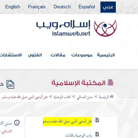
عربي
Español
Deutsch
Français
English
كتاب مناسك الحج
كتاب الجهاد
كتاب النكاح
كتاب الطلاق
الرئيسية
موسوعات
مقالات
الفتوى
الاستشارات
كتاب الخيل
كتاب الأحباس
المكتبة الإسلامية
كتب
كتاب الوصايا
الرئيسية
سنن النسائي
كتاب الوصايا
هل أوصى النبي صلى الله عليه وسلم
الكراهية في تأخير الوصية
هل أوصى النبي صلى الله عليه وسلم
سنن الن
النسائي 
باب الوصية بالثلث