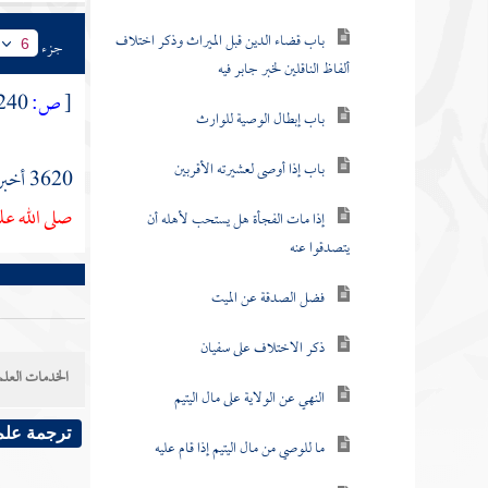
باب قضاء الدين قبل الميراث وذكر اختلاف
جزء
6
ألفاظ الناقلين لخبر جابر فيه
[
ص:
240 ]
باب إبطال الوصية للوارث
باب إذا أوصى لعشيرته الأقربين
3620 أخبرنا
صلى الله عل
إذا مات الفجأة هل يستحب لأهله أن
يتصدقوا عنه
فضل الصدقة عن الميت
ذكر الاختلاف على سفيان
الخدمات العلم
النهي عن الولاية على مال اليتيم
ترجمة علم
ما للوصي من مال اليتيم إذا قام عليه