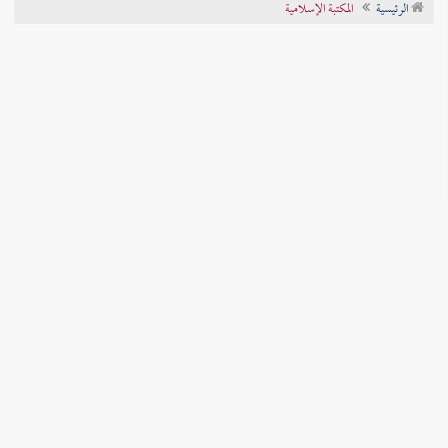
الرئيسية
المكتبة الإسلامية
تراجم الأعلام