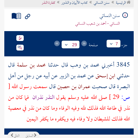
الرئيسية
سنن النسائي
كتاب الأيمان والنذور
كفارة النذر
تراجم الأعلام
سنن النسائي
النسائي - أحمد بن شعيب النسائي
جزء
صفحة
7
29
3845 أخبرني
محمد بن وهب
قال حدثنا
محمد بن سلمة
قال
حدثني
ابن إسحق
عن
محمد بن الزبير
عن
أبيه
عن
رجل
من أهل
البصرة
قال صحبت
عمران بن حصين
قال
سمعت رسول الله
[
ص:
29 ]
صلى الله عليه وسلم يقول
النذر نذران
فما كان من
نذر في طاعة الله فذلك لله وفيه الوفاء وما كان من نذر في معصية
الله فذلك للشيطان ولا وفاء فيه ويكفره ما يكفر اليمين
السابق
التالي