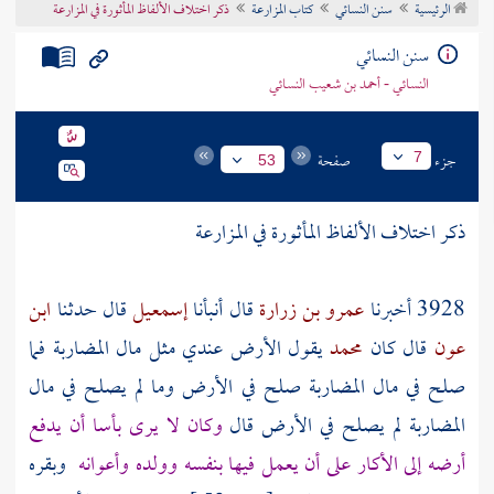
الرئيسية
سنن النسائي
كتاب المزارعة
ذكر اختلاف الألفاظ المأثورة في المزارعة
تراجم الأعلام
سنن النسائي
النسائي - أحمد بن شعيب النسائي
جزء
صفحة
7
53
ذكر اختلاف الألفاظ المأثورة في المزارعة
3928 أخبرنا
عمرو بن زرارة
قال أنبأنا
إسمعيل
قال حدثنا
ابن
عون
قال كان
محمد
يقول الأرض عندي مثل مال المضاربة فما
صلح في مال المضاربة صلح في الأرض وما لم يصلح في مال
المضاربة لم يصلح في الأرض قال
وكان لا يرى بأسا أن يدفع
أرضه إلى الأكار على أن يعمل فيها بنفسه وولده وأعوانه
وبقره