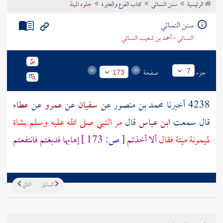
الرئيسية
سنن النسائي
كتاب الفرع والعتيرة
جلود الميتة
تراجم الأعلام
سنن النسائي
النسائي - أحمد بن شعيب النسائي
جزء
صفحة
7
173
4238 أخبرنا
محمد بن منصور
عن
سفيان
عن
عمرو
عن
عطاء
قال سمعت
ابن عباس
قال
مر النبي صلى الله عليه وسلم بشاة
لميمونة
ميتة فقال
ألا أخذتم
[
ص:
173 ]
إهابها فدبغتم فانتفعتم
السابق
التالي