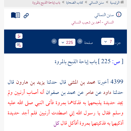
الرئيسية
سنن النسائي
كتاب الضحايا
باب إباحة الذبح بالمروة
تراجم الأعلام
سنن النسائي
النسائي - أحمد بن شعيب النسائي
جزء
صفحة
7
225
[
ص:
225 ]
باب إباحة الذبح بالمروة
4399 أخبرنا
محمد بن المثنى
قال حدثنا
يزيد بن هارون
قال
حدثنا
داود
عن
عامر
عن
محمد بن صفوان
أنه أصاب أرنبين ولم
يجد حديدة يذبحهما به فذكاهما بمروة فأتى النبي صلى الله عليه
وسلم فقال يا رسول الله إني اصطدت أرنبين فلم أجد حديدة
أذكيهما به فذكيتهما بمروة أفآكل قال
كل