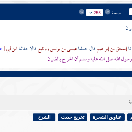
صفحة
255
مان
إسحق بن إبراهيم
قال حدثنا
عيسى بن يونس
ووكيع
قالا حدثنا
ابن أبي
[
ص
سول الله صلى الله عليه وسلم أن الخراج بالضمان
ية
عناوين الشجرة
تخريج حديث
الشرح