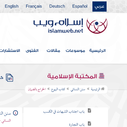
كتاب قسم الفيء
عربي
Español
Deutsch
Français
English
كتاب البيعة
كتاب العقيقة
كتاب الفرع والعتيرة
الرئيسية
موسوعات
مقالات
الفتوى
الاستشارات
كتاب الصيد والذبائح
كتاب الضحايا
المكتبة الإسلامية
كتب
كتاب البيوع
الرئيسية
سنن النسائي
كتاب البيوع
الخراج بالضمان
باب الحث على الكسب
باب اجتناب الشبهات في الكسب
سنن الن
النسائي 
باب التجارة