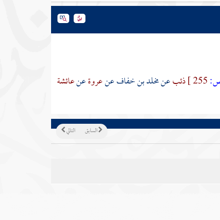
:
255 ]
ذئب
عن
مخلد بن خفاف
عن
عروة
عن
عائشة
السابق
التالي