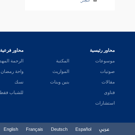
النجش
البيع فيمن يزيد
بيع الملامسة
تفسير ذلك
محاور رئيسية
محاور فرعية
بيع المنابذة
موسوعات
المكتبة
الرحمة المهد
تفسير ذلك
صوتيات
المواريث
واحة رمضان
بيع الحصاة
مقالات
بنين وبنات
نسك
فتاوى
للشباب فقط
بيع الثمر قبل أن يبدو صلاحه
استشارات
شراء الثمار قبل أن يبدو صلاحها على أن
يقطعها ولا يتركها إلى أوان إدراكها
عربي
Español
Deutsch
Français
English
وضع الجوائح