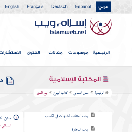
كتاب قسم الفيء
عربي
Español
Deutsch
Français
English
كتاب البيعة
كتاب العقيقة
كتاب الفرع والعتيرة
الرئيسية
موسوعات
مقالات
الفتوى
الاستشارات
كتاب الصيد والذبائح
كتاب الضحايا
المكتبة الإسلامية
كتب
كتاب البيوع
الرئيسية
سنن النسائي
كتاب البيوع
بيع المدبر
باب الحث على الكسب
باب اجتناب الشبهات في الكسب
سنن الن
النسائي 
باب التجارة