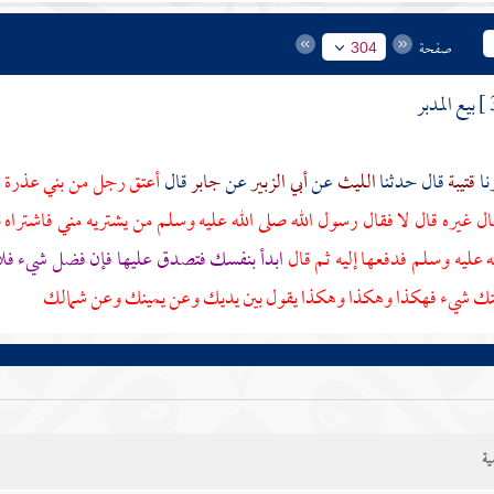
صفحة
304
بيع المدبر
قتيبة
قال حدثنا
الليث
عن
أبي الزبير
عن
جابر
قال
أعتق رجل من
بني عذرة
ع
ل غيره قال لا فقال رسول الله صلى الله عليه وسلم من يشتريه مني فاشتراه
ن
له عليه وسلم فدفعها إليه ثم قال
ابدأ بنفسك فتصدق عليها فإن فضل شيء ف
تك شيء فهكذا وهكذا وهكذا يقول بين يديك وعن يمينك وعن شمالك
ية