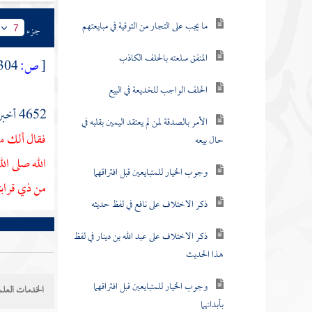
ما يجب على التجار من التوقية في مبايعتهم
جزء
7
المنفق سلعته بالحلف الكاذب
[
ص:
304 ]
الحلف الواجب للخديعة في البيع
4652 أخبرنا
الأمر بالصدقة لمن لم يعتقد اليمين بقلبه في
فقال ألك ما
حال بيعه
الله صلى ال
وجوب الخيار للمتبايعين قبل افتراقهما
من ذي قراب
ذكر الاختلاف على نافع في لفظ حديثه
ذكر الاختلاف على عبد الله بن دينار في لفظ
هذا الحديث
وجوب الخيار للمتبايعين قبل افتراقهما
الخدمات العلم
بأبدانهما