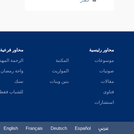
النجش
البيع فيمن يزيد
بيع الملامسة
تفسير ذلك
محاور رئيسية
محاور فرعية
بيع المنابذة
موسوعات
المكتبة
الرحمة المهد
تفسير ذلك
صوتيات
المواريث
واحة رمضان
بيع الحصاة
مقالات
بنين وبنات
نسك
فتاوى
للشباب فقط
بيع الثمر قبل أن يبدو صلاحه
استشارات
شراء الثمار قبل أن يبدو صلاحها على أن
يقطعها ولا يتركها إلى أوان إدراكها
عربي
Español
Deutsch
Français
English
وضع الجوائح