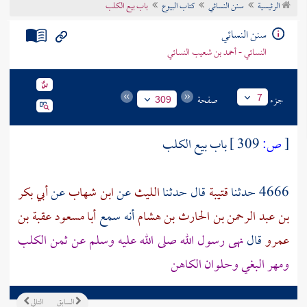
الرئيسية
سنن النسائي
كتاب البيوع
باب بيع الكلب
تراجم الأعلام
سنن النسائي
النسائي - أحمد بن شعيب النسائي
جزء
صفحة
7
309
[
ص:
309 ]
باب بيع الكلب
4666 حدثنا
قتيبة
قال حدثنا
الليث
عن
ابن شهاب
عن
أبي بكر
بن عبد الرحمن بن الحارث بن هشام
أنه سمع
أبا مسعود عقبة بن
عمرو
قال
نهى رسول الله صلى الله عليه وسلم عن ثمن الكلب
ومهر البغي وحلوان الكاهن
السابق
التالي