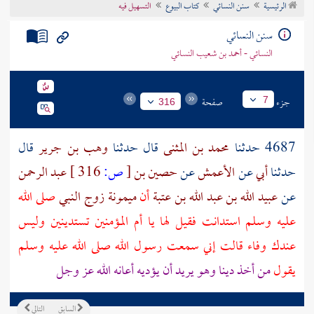
الرئيسية
سنن النسائي
كتاب البيوع
التسهيل فيه
تراجم الأعلام
سنن النسائي
النسائي - أحمد بن شعيب النسائي
جزء
صفحة
7
316
4687 حدثنا
محمد بن المثنى
قال حدثنا
وهب بن جرير
قال
حدثنا
أبي
عن
الأعمش
عن
حصين بن
[
ص:
316 ]
عبد الرحمن
عن
عبيد الله بن عبد الله بن عتبة
أن
ميمونة زوج النبي
صلى الله
عليه وسلم استدانت فقيل لها يا أم المؤمنين تستدينين وليس
عندك وفاء قالت إني سمعت رسول الله صلى الله عليه وسلم
يقول
من أخذ دينا وهو يريد أن يؤديه أعانه الله عز وجل
السابق
التالي