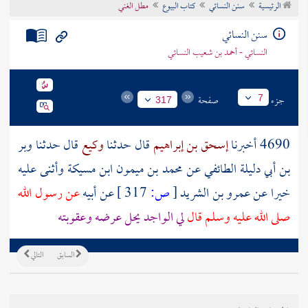
الرئيسية
سنن النسائي
كتاب البيوع
مطل الغني
تراجم الأعلام
سنن النسائي
النسائي - أحمد بن شعيب النسائي
جزء
صفحة
7
317
4690 أخبرنا
إسحق بن إبراهيم
قال حدثنا
وكيع
قال حدثنا
وبر
بن أبي دليلة الطائفي
عن
محمد بن ميمون ابن مسيكة
وأثنى عليه
خيرا عن
عمرو بن الشريد
[
ص:
317 ]
عن
أبيه
عن رسول الله
صلى الله عليه وسلم قال
لي الواجد يحل عرضه وعقوبته
السابق
التالي