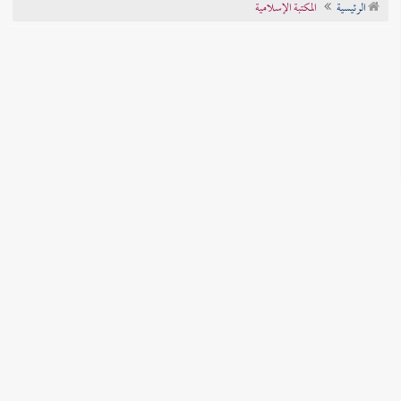
الرئيسية
المكتبة الإسلامية
تراجم الأعلام