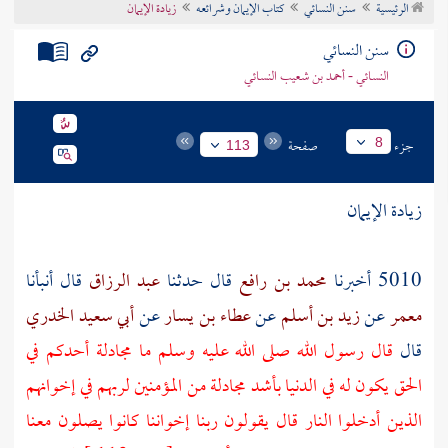
الرئيسية
سنن النسائي
كتاب الإيمان وشرائعه
زيادة الإيمان
تراجم الأعلام
سنن النسائي
النسائي - أحمد بن شعيب النسائي
جزء
صفحة
8
113
زيادة الإيمان
5010 أخبرنا
محمد بن رافع
قال حدثنا
عبد الرزاق
قال أنبأنا
معمر
عن
زيد بن أسلم
عن
عطاء بن يسار
عن
أبي سعيد الخدري
قال
قال رسول الله صلى الله عليه وسلم ما مجادلة أحدكم في
الحق يكون له في الدنيا بأشد مجادلة من المؤمنين لربهم في إخوانهم
الذين أدخلوا النار قال يقولون ربنا إخواننا كانوا يصلون معنا