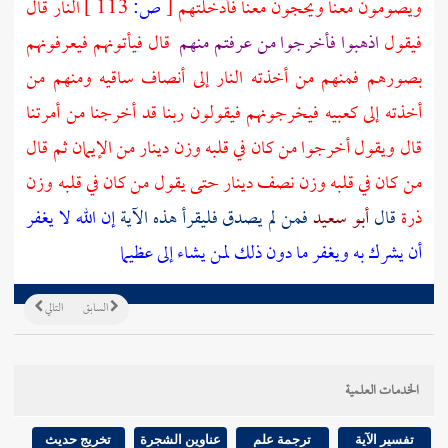
ويصومون معنا ويحجون معنا فأدخلتهم
[
ص:
113 ]
النار قال
فيقول
اذهبوا فأخرجوا من عرفتم منهم
قال فيأتونهم فيعرفونهم
بصورهم فمنهم من أخذته النار إلى أنصاف ساقيه ومنهم من
أخذته إلى كعبيه فيخرجونهم فيقولون ربنا قد أخرجنا من أمرتنا
قال ويقول أخرجوا من كان في قلبه وزن دينار من الإيمان ثم قال
من كان في قلبه وزن نصف دينار حتى يقول من كان في قلبه وزن
ذرة
قال
أبو سعيد
فمن لم يصدق فليقرأ هذه الآية
إن الله لا يغفر
أن يشرك به ويغفر ما دون ذلك لمن يشاء إلى عظيما
السابق
التالي
الخدمات العلمية
تفسير الآية
ترجمة علم
عناوين الشجرة
تخريج حديث