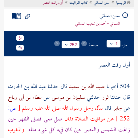
الرئيسية
سنن النسائي
كتاب المواقيت
أول وقت العصر
تراجم الأعلام
سنن النسائي
النسائي - أحمد بن شعيب النسائي
جزء
صفحة
1
252
أول وقت العصر
504 أخبرنا
عبيد الله بن سعيد
قال حدثنا
عبد الله بن الحارث
قال حدثنا
ثور
حدثني
سليمان بن موسى
عن
عطاء بن أبي رباح
عن
جابر
قال
سأل رجل رسول الله صلى الله عليه وسلم
[
ص:
252 ]
عن مواقيت الصلاة فقال
صل معي فصلى الظهر حين
زاغت الشمس والعصر حين كان فيء كل شيء مثله
والمغرب