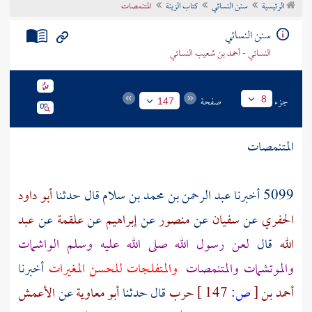
الرئيسية
سنن النسائي
كتاب الزينة
المتنمصات
تراجم الأعلام
سنن النسائي
النسائي - أحمد بن شعيب النسائي
جزء
صفحة
8
147
المتنمصات
5099 أخبرنا
عبد الرحمن بن محمد بن سلام
قال حدثنا
أبو داود
الحفري
عن
سفيان
عن
منصور
عن
إبراهيم
عن
علقمة
عن
عبد
الله
قال
لعن رسول الله صلى الله عليه وسلم الواشمات
والموتشمات والمتنمصات
والمتفلجات للحسن المغيرات
أخبرنا
أحمد بن
[
ص:
147 ]
حرب
قال حدثنا
أبو معاوية
عن
الأعمش