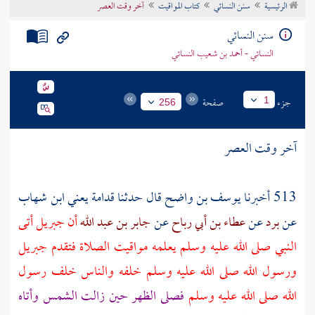
الرئيسية
سنن النسائي
كتاب المواقيت
آخر وقت العصر
تراجم الأعلام
سنن النسائي
النسائي - أحمد بن شعيب النسائي
جزء
صفحة
1
256
آخر وقت العصر
513 أخبرنا
يوسف بن واضح
قال حدثنا
قدامة يعني ابن شهاب
عن
برد
عن
عطاء بن أبي رباح
عن
جابر بن عبد الله
أن
جبريل
أتى
النبي صلى الله عليه وسلم يعلمه مواقيت الصلاة فتقدم
جبريل
ورسول الله صلى الله عليه وسلم خلفه والناس خلف رسول
الله صلى الله عليه وسلم
فصلى الظهر حين زالت الشمس وأتاه