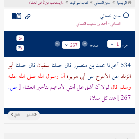
الرئيسية
سنن النسائي
كتاب المواقيت
ما يستحب من تأخير العشاء
تراجم الأعلام
سنن النسائي
النسائي - أحمد بن شعيب النسائي
جزء
صفحة
1
267
534 أخبرنا
محمد بن منصور
قال حدثنا
سفيان
قال حدثنا
أبو
الزناد
عن
الأعرج
عن
أبي هريرة
أن رسول الله صلى الله عليه
وسلم قال
لولا أن أشق على أمتي لأمرتهم بتأخير العشاء
[
ص:
267 ]
عند كل صلاة
السابق
التالي