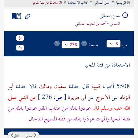
الرئيسية
سنن النسائي
كتاب الاستعاذة
الاستعاذة من فتنة المحيا
تراجم الأعلام
سنن النسائي
النسائي - أحمد بن شعيب النسائي
جزء
صفحة
8
276
الاستعاذة من فتنة المحيا
5508 أخبرنا
قتيبة
قال حدثنا
سفيان
ومالك
قالا حدثنا
أبو
الزناد
عن
الأعرج
عن
أبي هريرة
[
ص:
276 ]
عن النبي صلى
الله عليه وسلم قال
عوذوا بالله من عذاب القبر عوذوا بالله من
فتنة المحيا والممات عوذوا بالله من فتنة
المسيح الدجال
السابق
التالي