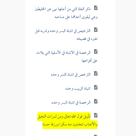
ذكر العلة التي من أجلها نهى عن الخليطين
وهي ليقوى أحدهما على صاحبه
الترخيص في انتباذ البسر وحده وشربه قبل
تغيره في فضيخه
الرخصة في الانتباذ في الأسقية التي يلاث
على أفواهها
الترخص في انتباذ التمر وحده
انتباذ الزبيب وحده
الرخصة في انتباذ البسر وحده
تأويل قول الله تعالى ومن ثمرات النخيل
والأعناب تتخذون منه سكرا ورزقا حسنا