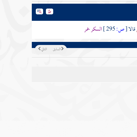
قالا
[
ص:
295 ]
السكر خمر
السابق
التالي