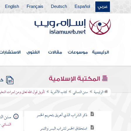
عربي
Español
Deutsch
Français
English
كتاب القسامة
كتاب قطع السارق
كتاب الإيمان وشرائعه
كتاب الزينة
الرئيسية
موسوعات
مقالات
الفتوى
الاستشارات
كتاب آداب القضاة
كتاب الاستعاذة
المكتبة الإسلامية
كتب
كتاب الأشربة
الرئيسية
سنن النسائي
كتاب الأشربة
تأويل قول الله تعالى ومن ثمرات النخ
باب تحريم الخمر
ذكر الشراب الذي أهريق بتحريم الخمر
سنن الن
النسائي 
استحقاق الخمر لشراب البسر والتمر