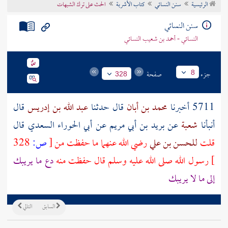
الرئيسية
سنن النسائي
كتاب الأشربة
الحث على ترك الشبهات
تراجم الأعلام
سنن النسائي
النسائي - أحمد بن شعيب النسائي
جزء
صفحة
8
328
5711 أخبرنا
محمد بن أبان
قال حدثنا
عبد الله بن إدريس
قال
أنبأنا
شعبة
عن
بريد بن أبي مريم
عن
أبي الحوراء السعدي
قال
قلت
للحسن بن علي
رضي الله عنهما ما حفظت من
[
ص:
328
]
رسول الله صلى الله عليه وسلم قال حفظت منه
دع ما يريبك
إلى ما لا يريبك
السابق
التالي