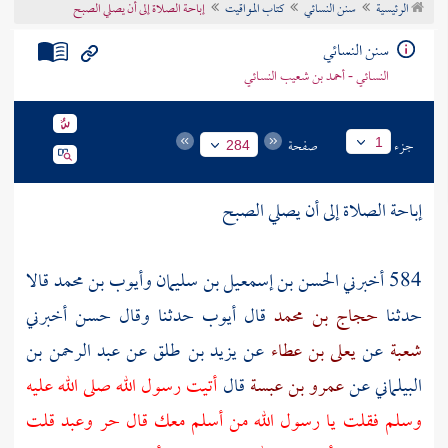
الرئيسية
سنن النسائي
كتاب المواقيت
إباحة الصلاة إلى أن يصلي الصبح
تراجم الأعلام
سنن النسائي
النسائي - أحمد بن شعيب النسائي
جزء
صفحة
1
284
إباحة الصلاة إلى أن يصلي الصبح
584 أخبرني
الحسن بن إسمعيل بن سليمان
وأيوب بن محمد
قالا
حدثنا
حجاج بن محمد
قال
أيوب
حدثنا وقال
حسن
أخبرني
شعبة
عن
يعلى بن عطاء
عن
يزيد بن طلق
عن
عبد الرحمن بن
البيلماني
عن
عمرو بن عبسة
قال
أتيت رسول الله صلى الله عليه
وسلم فقلت يا رسول الله من أسلم معك قال حر وعبد قلت