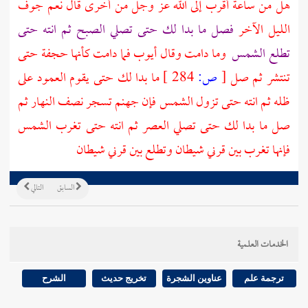
هل من ساعة أقرب إلى الله عز وجل من أخرى قال نعم جوف
الليل الآخر
فصل ما بدا لك حتى تصلي الصبح ثم انته حتى
تطلع الشمس
وما دامت وقال
أيوب
فما دامت كأنها حجفة حتى
تنتشر ثم صل
[
ص:
284 ]
ما بدا لك حتى يقوم العمود على
ظله ثم انته حتى تزول الشمس فإن جهنم تسجر نصف النهار ثم
صل ما بدا لك حتى تصلي العصر ثم انته حتى تغرب الشمس
فإنها تغرب بين قرني شيطان وتطلع بين قرني شيطان
السابق
التالي
الخدمات العلمية
ترجمة علم
عناوين الشجرة
تخريج حديث
الشرح