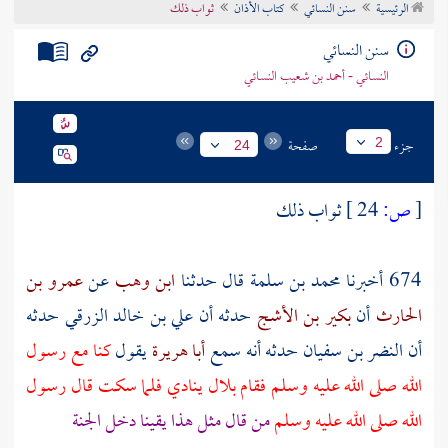
الرئيسية
سنن النسائي
كتاب الأذان
ثواب ذلك
تراجم الأعلام
سنن النسائي
النسائي - أحمد بن شعيب النسائي
جزء
صفحة
2
24
[
ص:
24 ]
ثواب ذلك
674 أخبرنا
محمد بن سلمة
قال حدثنا
ابن وهب
عن
عمرو بن
الحارث
أن
بكير بن الأشج
حدثه أن
علي بن خالد الزرقي
حدثه
أن
النضر بن سفيان
حدثه أنه سمع
أبا هريرة
يقول
كنا مع رسول
الله صلى الله عليه وسلم فقام
بلال
ينادي فلما سكت قال رسول
الله صلى الله عليه وسلم
من قال مثل هذا يقينا دخل الجنة